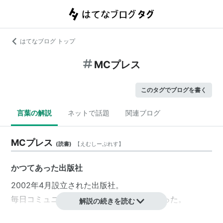
はてなブログ トップ
MCプレス
このタグでブログを書く
言葉の解説
ネットで話題
関連ブログ
MCプレス
(
読書
)
【
えむしーぷれす
】
かつてあった出版社
2002年4月設立された出版社。
毎日コミュニケーションズ
の
完全子会社
だった。
解説の続きを読む
「DVDClub」、「ウィンドウズROM!」などのPC関連雑