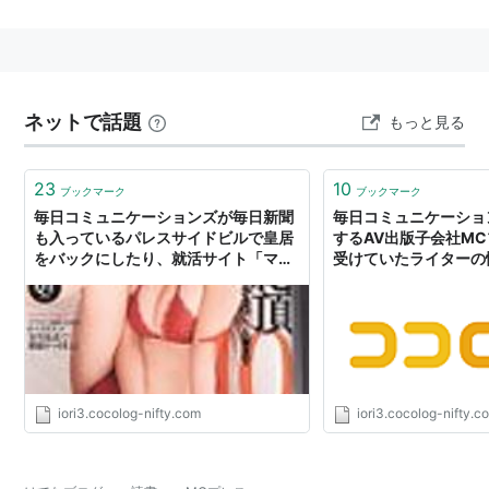
誌やゲーム設定集・写真集などを発行していた。
2008年7月31日、会社の解散を発表した。
○
リスト::出版社
ネットで話題
もっと見る
23
10
ブックマーク
ブックマーク
毎日コミュニケーションズが毎日新聞
毎日コミュニケーショ
も入っているパレスサイドビルで皇居
するAV出版子会社M
をバックにしたり、就活サイト「マイ
受けていたライターの悩
ナビ」のマイナビルームを使ってAVを
撮ったことを謝罪文で誤魔化そうとし
ている件→ネットで囁かれる「MCプ
レス偽装解散」説→AVモデルに大学名
を使われ、構内を撮影された大学怒る
- 天漢日乗
iori3.cocolog-nifty.com
iori3.cocolog-nifty.c