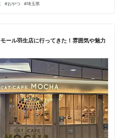
生
#
おやつ
#
埼玉県
します。 実際に体験した感想を写真付きで紹介するの
ださい。 【…
ンモール羽生店に行ってきた！雰囲気や魅力