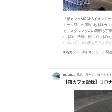
『猫カフェMOCHAイオンモ
モール羽生の2階にある猫カフ
く、スタッフさんの説明も丁寧
いる猫、活発に動いている猫な
いるので、その姿を見ると癒さ
憩場所にも、おすすめです！ 
#
猫カフェ
#
イオンモール羽
がでしょうか。 今回は、そん
します。 実際に訪れた雰囲気
muumuの日記：果たして猫さんを
【猫カフェ記録】コロ