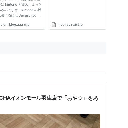
数ブラウザのテストを自
に kintone を導入しようと
して、カバレッジを出力
るのですが、kintone の機
ようにした - UUUMエン
するには Javascript で
アブログ
グラムを書く必要がありま
ystem.blog.uuum.jp
inet-lab.naist.jp
こで、Javascript の開発
を構築したので、何をやった
をまとめてみました。 具体
、 BabelでES6で書いて、
CHAイオンモール羽生店で「おやつ」をあ