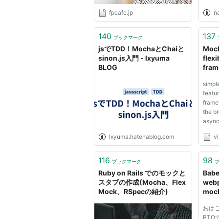
fpcafe.jp
n
140
137
ブックマーク
jsでTDD！MochaとChaiと
Moch
sinon.js入門 - lxyuma
flexi
BLOG
fram
simple
featur
frame
the b
async
and f
lxyuma.hatenablog.com
v
serial
accura
mappi
116
98
ブックマーク
the co
Ruby on Rails でのモックと
Bab
on Git
スタブの作成(Mocha、Flex
we
Mock、RSpecの紹介)
mo
pow
おはこん
力を
BTO