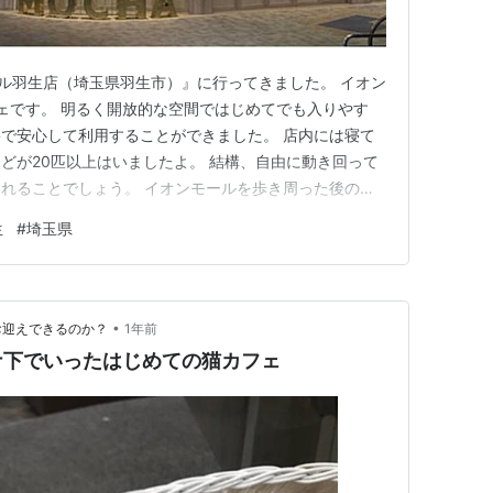
ール羽生店（埼玉県羽生市）』に行ってきました。 イオン
ェです。 明るく開放的な空間ではじめてでも入りやす
で安心して利用することができました。 店内には寝て
どが20匹以上はいましたよ。 結構、自由に動き回って
れることでしょう。 イオンモールを歩き周った後の休
ゆったりとくつろげるので是非、足を運んでみてはいか
生
#
埼玉県
な『猫カフェMOCHAイオンモール羽生店』について紹介
を写真付きで紹介…
•
お迎えできるのか？
1年前
ナ下でいったはじめての猫カフェ