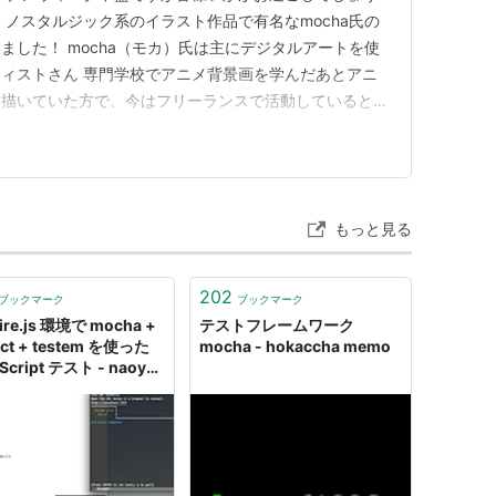
、ノスタルジック系のイラスト作品で有名なmocha氏の
ました！ mocha（モカ）氏は主にデジタルアートを使
ィストさん 専門学校でアニメ背景画を学んだあとアニ
を描いていた方で、今はフリーランスで活動しているとの
eか何かで知りました とはいえ、色彩が綺麗で不思議な雰囲
のイメージしかなく、詳しくは知りませんでした(笑) 今
内のイ…
もっと見る
202
ブックマーク
ブックマーク
ire.js 環境で mocha +
テストフレームワーク
ect + testem を使った
mocha - hokaccha memo
Script テスト - naoya
てなダイアリー