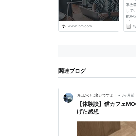
で複
率改善
動化
してい
する
能を拡張
ジニ
プロ
www.ibm.com
s
す。 そ
環境
のか
的には
web...
関連ブログ
•
お出かけは良いですよ！
8ヶ月前
【体験談】猫カフェMO
げた感想