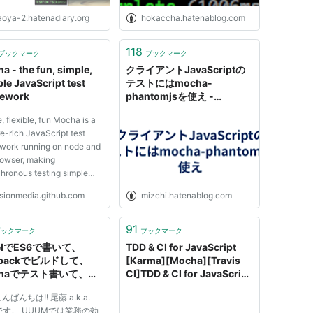
aoya-2.hatenadiary.org
hokaccha.hatenablog.com
118
ブックマーク
ブックマーク
a - the fun, simple,
クライアントJavaScriptの
ble JavaScript test
テストにはmocha-
ework
phantomjsを使え -
mizchi's blog
, flexible, fun Mocha is a
e-rich JavaScript test
work running on node and
rowser, making
hronous testing simple
un. Mocha tests run
isionmedia.github.com
mizchi.hatenablog.com
ly, allowing for flexible and
te reporting, while
ng uncaught exceptions to
91
ブックマーク
ブックマーク
rrect test cases. Hosted
elでES6で書いて、
TDD & CI for JavaScript
Hu...
bpackでビルドして、
[Karma][Mocha][Travis
chaでテスト書いて、
CI]TDD & CI for JavaScript
er-assertでassertの出
[Karma][Mocha][Travis
ばんちは!! 尾藤 a.k.a.
見やすくして、karma
CI] – inet-lab
です。 UUUMでは業務の効