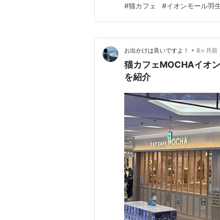
#
猫カフェ
#
イオンモール羽
やつをあげた感想について紹介
で、よければ参考にしてみてく
•
お出かけは良いですよ！
8ヶ月前
猫カフェMOCHAイオ
を紹介