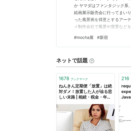
か ヤマダはファンタジック系
絵画展示販売会に行ってまいり
った風景画を得意とするアーテ
メ制作会社で風景や背景など
こと ヤマダはＸかyoutub
#
mocha展
#
新宿
気を描く作家さんというくらい
日はとくに予定もなく、昨夜都
ネットで話題
1678
216
ブックマーク
ねんきん定期便「放置」は絶
requ
対ダメ！放置した人が辿る悲
exp
しい末路 | 相続・税金・年金
Java
- Mocha（モカ）
のは