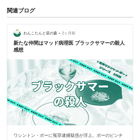
関連ブログ
•
わんこたんと栞の森
2ヶ月前
新たな仲間はマッド病理医 ブラックサマーの殺人
感想
ワシントン・ポーに冤罪逮捕疑惑が浮上。ポーのピンチ