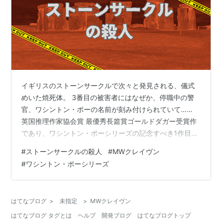
イギリスのストーンサークルで次々と発見される、儀式
めいた焼死体。 3番目の被害者にはなぜか、停職中の警
官、ワシントン・ポーの名前が刻み付けられていて……
英国推理作家協会賞 最優秀長篇賞ゴールドダガー受賞作
であり、ワシントン・ポーシリーズの記念すべき1作目！
ストーンサークルの殺人 の感想を書きました。 ストーン
#
ストーンサークルの殺人
#
MWクレイヴン
サークルの殺人 (ハヤカワ・ミステリ文庫) 楽天市場で見
#
ワシントン・ポーシリーズ
る Amazonで見る ストーンサークルの殺人 あらすじ 著
者 Ｍ Ｗ クレイヴン氏について ストーンサークルの殺人
感想 ただの正義のヒーローじゃないのが、ポーの魅力？
はてなブログ
>
未指定
>
MWクレイヴン
ミステリーとしては、ちょっと不満 ストーンサークルの
はてなブログ タグとは
ヘルプ
開発ブログ
はてなブログトップ
殺人 の…