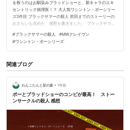
を救うのはお馴染みブラッドショーと、新キャラのエキ
セントリック病理医！？ 大人気ワシントン・ポーシリー
ズ2作目 ブラックサマーの殺人 前回までのストーリーの
おさらいも含めた、感想を書きました。 ブラックサマー
の殺人 ワシントン・ポー (ハヤカワ・ミステリ文庫) 楽天
#
ブラックサマーの殺人
#
MWクレイヴン
市場で見る Amazonで見る ブラックサマーの殺人あらす
#
ワシントン・ポーシリーズ
じ 著者 Ｍ Ｗ クレイヴン氏について ブラックサマーの殺
人 感想 マッドな病理医 エステル・ドイル 登場 ティリー
が昇進している！ 刑事同士の絆もいいよね サイコパスっ
関連ブログ
ぷりに爆笑 血液にまつわる謎？？ おすすめ作品、他にも
い…
•
わんこたんと栞の森
1年前
ポーとブラッドショーのコンビが最高！ ストー
ンサークルの殺人 感想