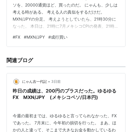
ソを、20000通貨ほど、買ったのだ。 にゃんも、少しは
考える時がある。 考える人の真似をするだけだ。
MXN/JPYの分足。 考えようとしていたら、21時30分に
なった。 本日は、21時に7月メキシコCPIの発表、21時
30分に7月米雇用統計の発表があった。 21時の時は、ほ
#
FX
#
MXN/JPY
#
成行買い
とんど動いていないが、21時30分の発表の後は少し値が
下がった。 今日の様子だと、これ以上下がることはなさ
そう。 そこで、色気を出して、お買い物してしまった。
関連ブログ
成行で、20000通貨だ。 少し買い遅れて、9.177円だっ
た。 まあ、仕方ない。 9.145円で入れていた…
•
にゃん吉一代記
3日前
昨日の成績は、200円のプラスだった。ゆるゆる
FX MXN/JPY (メキシコペソ/日本円)
今週の最初までは、ゆるゆると言ってられなかった、FX
であった。 7月末に、今年初の損切を行った。 まあ、ほ
かの人と違って、そこまで大きなお金を動かしているわ