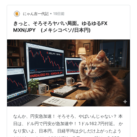
うたう案件は、詐欺の可能性が非常に高いので注意が必
•
要です。 冒頭に書いたとおり、投資で年間20％の利益を
にゃん吉一代記
19日前
上げ続けることは、リスクも多い。 昨年8月から、FXを
きっと、そろそろヤバい局面。ゆるゆるFX
再開した。 7…
MXN/JPY (メキシコペソ/日本円)
なんか、円安急加速！ そろそろ、やばいんじゃない？ 本
日は、ドル円で円安が急加速中！ 1ドル162.7円付近。 か
なり安いよ、日本円。 日経平均は少しだけ上がったよう