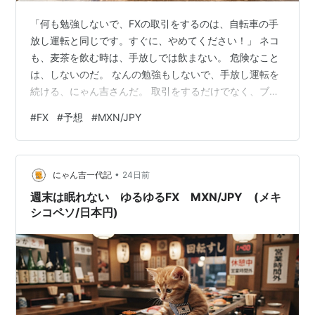
「何も勉強しないで、FXの取引をするのは、自転車の手
放し運転と同じです。すぐに、やめてください！」 ネコ
も、麦茶を飲む時は、手放しでは飲まない。 危険なこと
は、しないのだ。 なんの勉強もしないで、手放し運転を
続ける、にゃん吉さんだ。 取引をするだけでなく、ブロ
グで解説までしている。 まあ、いくら勉強して取引して
#
FX
#
予想
#
MXN/JPY
も、負ける人がいる中で、今年に入ってからは損切の一
回もしていない、天乃にゃん吉さんだ。微量だが、勝ち
続ける不勉強で不思議なトレーダーなのだ。 不思議トレ
•
ードにゃんでれら～🎵 22時ぐらいに、チャートを見始め
にゃん吉一代記
24日前
た。 「NISAって積み立てで将来のためって思っている人
週末は眠れない ゆるゆるFX MXN/JPY (メキ
が多いのですが、最初に10…
シコペソ/日本円)