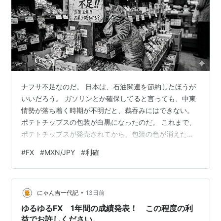
ナフサ不足なのだ。 日本は、石油関連を節約したほうが
いいだろう。 ガソリンとか確保してると言っても、中東
情勢が落ち着く時期が不明だと、鵜吞みにはできない。
ポテトチップスの包装が白黒になったのだ。 これまで、
ポテトチップスが発売されてから、包装の色が消えたこ
とがあったかどうか考えてみよう。深刻な状況なのだ。
#
FX
#
MXN/JPY
#
利確
にゃん様の絵も色を節約した。 昨日、一年間の報告を終
えたFXなのだ。 showwa.hatenablog.com 今月は、もう
残り少ない。 来月からは、ちょっと買い方を変えようと
•
思っている。 少し、買い注文を整理する。 新規買い注文
にゃん吉一代記
13日前
一覧だ。 9.2円台の買い注文を外した。60000通貨ほど
ゆるゆるFX 1年間の成績発表！ この程度の利
の…
益でお許しください。