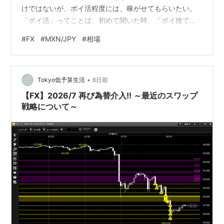
けではないが、ポイ活程度には、稼がせてもらいたい。
「ポイ活」ってことば、初めて聞いた時、「ポイ捨て」
と重ならなかった？ 「〇〇活」って、言葉もいつから流
#
FX
#
MXN/JPY
#
相場
行り始めたのだろう。何にでも、「活」をつけりゃ、そ
れなりみたいな変な風潮になっている。かつやに行っ
て、とんかつ食べたら、「かつ活」？”かつかつ”なのは、
•
俺の生活だ。 ポイ捨てに、怒る「ポイ活」。 さて、FX
Tokyo低予算生活
6日前
だ。 昨夜から、MXN/JPYは、9.2円台付近に値を戻し
【FX】2026/7 再び為替介入!! ～最近のスワップ
た。 ドルも同じ感じで、す…
戦略について～