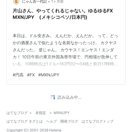
•
が、しかし！ 残念ながら利確に至らず、今に至る。 ま
にゃん吉一代記
1ヶ月前
あ、い…
片山さん、やってくれるじゃない。ゆるゆるFX
MXN/JPY (メキシコペソ/日本円)
本日は、ドル安ぎみ。 えんだか、えんだか。 って、どっ
かの酒屋さんで似たような名前なかったっけ。 カクヤス
さんだった。 逆じゃん。 カウヤス！エンヤス！エンダ
カ！ 10日午前の東京外国為替市場で、円相場が急伸して
いる。10時時点は1ドル=162円02〜04銭と前日17時時点
と比べて32銭の円高・ドル安だった。一時161円65銭近
#
円高
#
FX
#
MXN/JPY
辺まで上昇した。片山さつき財務相が国内金融資産への
投資を後押しするとの見解を示したことを受け、円買
い・ドル売りが増えた。 ドル円の時間足。 きゃいーんな
読み込み中…
のだ。 ネコは、なんと言えばいいのだろう。 にゃいー
ん？ おかげで、MXN/JPYも一緒に、ペソが下がる。 い
はてなブログ
>
未指定
>
MXN/JPY
つものよ…
はてなブログ タグとは
ヘルプ
開発ブログ
はてなブログトップ
Copyright (C) 2001-
2026
Hatena.