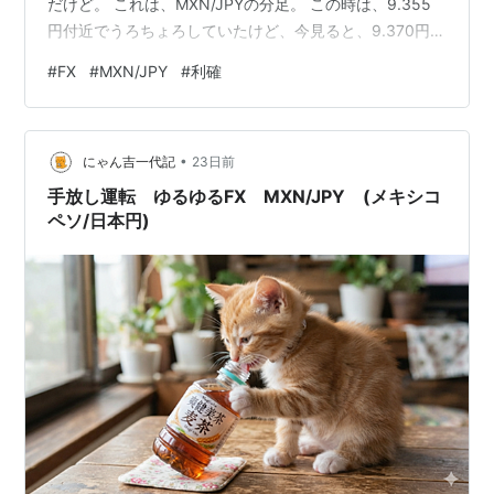
だけど。 これは、MXN/JPYの分足。 この時は、9.355
円付近でうろちょろしていたけど、今見ると、9.370円付
近。 ちょっと、予想より早く上がりすぎ。 9.352円とい
#
FX
#
MXN/JPY
#
利確
う、なかなか売れそうにない金額にしていた建玉が利
確。 買値、9.191円の建玉だ。 こんなに簡単に、9.35円
を超えるとは、恐れ入り谷の鬼子母神だ。 古すぎて、わ
•
からない？ 温故知新の精神を大切にしたまえ。 ここ最近
にゃん吉一代記
23日前
では、そこそこの利益で利確できた。 嬉しい…
手放し運転 ゆるゆるFX MXN/JPY (メキシコ
ペソ/日本円)