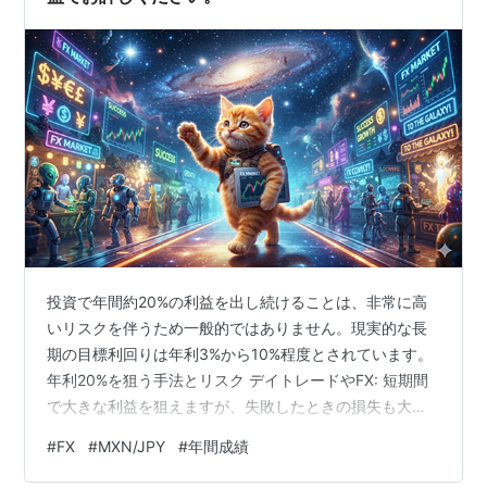
投資で年間約20%の利益を出し続けることは、非常に高
いリスクを伴うため一般的ではありません。現実的な長
期の目標利回りは年利3%から10%程度とされています。
年利20%を狙う手法とリスク デイトレードやFX: 短期間
で大きな利益を狙えますが、失敗したときの損失も大き
くなります。 高利回り商品: 一部の仕組債などで20%近
#
FX
#
MXN/JPY
#
年間成績
くを狙える場合もありますが、元本割れの危険性が高ま
ります。 投資詐欺への注意: 「確実に年利20%以上」を