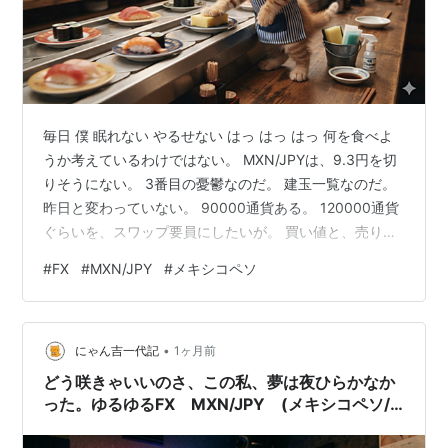
毎日 僕 眠れない やるせない はっ はっ はっ 何を食べよ
うか考えているわけではない。 MXN/JPYは、9.3円を切
りそうにない。 3番目の憂鬱なのだ。 建玉一覧なのだ。
昨日と変わっていない。 90000通貨ある。 120000通貨
ぐらいを、スワップ要員にしたいが。 買い値と、売り値
の表。 こんな金額になるか、ならないかはわからない。
#
FX
#
MXN/JPY
#
メキシコペソ
9.25円以下で、少し建玉を増やしたいが、そこまで下が
ってくれるのは、いつの日だろう？今日の日はさような
ら。 もう、ぜんぜん儲からないし、タワマンにでも住み
•
替えようか。 タワマンとは、多摩川の安いマンション
にゃん吉一代記
1ヶ月前
だ。 まわりは、ブルーシートで覆われている。 注文数…
どう咲きゃいいのさ、この私、夢は夜ひらかなか
った。ゆるゆるFX MXN/JPY (メキシコペソ/
日本円)