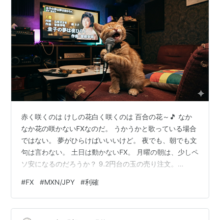
赤く咲くのは けしの花白く咲くのは 百合の花～🎵 なか
なか花の咲かないFXなのだ。 うかうかと歌っている場合
ではない。 夢がひらけばいいいけど。 夜でも、朝でも文
句は言わない。 土日は動かないFX。 月曜の朝は、少しペ
ソ安になるのだろうか？ 9.2円台の玉の売り注文。
9.246円 20000通貨 → 9.259円 9.230円 20000通貨 →
#
FX
#
MXN/JPY
#
利確
9.291円 9.215円 20000通貨 → 9.317円 金曜の夜には、
9.257円まで上がっていた。 9.246円の建玉が決済されて
いたら、うまく流れを読んだと自画自賛している頃だ。