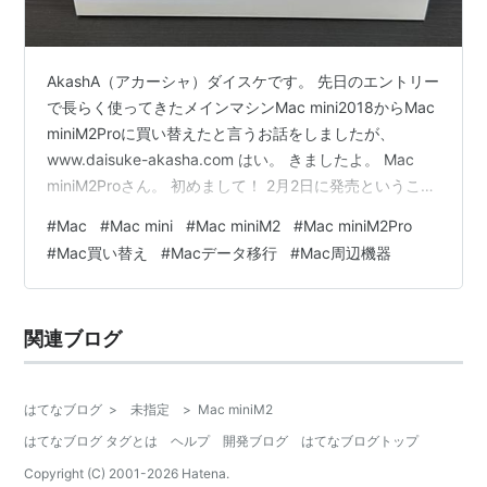
AkashA（アカーシャ）ダイスケです。 先日のエントリー
で長らく使ってきたメインマシンMac mini2018からMac
miniM2Proに買い替えたと言うお話をしましたが、
www.daisuke-akasha.com はい。 きましたよ。 Mac
miniM2Proさん。 初めまして！ 2月2日に発売ということ
で、実際にオーダーをしたのは予約注文が開始された1月
#
Mac
#
Mac mini
#
Mac miniM2
#
Mac miniM2Pro
17日→手元に届いたのが2月6日なので、BTOカスタムを
#
Mac買い替え
#
Macデータ移行
#
Mac周辺機器
してもそこまで待つことなく手元にやってきました。
（あんまり人気ないのかな、、） ということで、今回買
い替えしたメインマシン、Mac miniM2Proを早速レビュ
関連ブログ
ーをして…
はてなブログ
>
未指定
>
Mac miniM2
はてなブログ タグとは
ヘルプ
開発ブログ
はてなブログトップ
Copyright (C) 2001-
2026
Hatena.