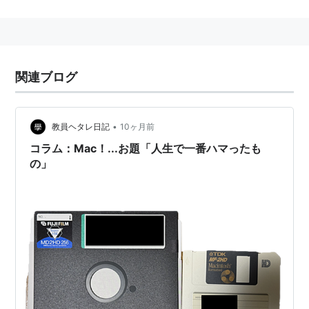
ブログを書くだけで、話題のMacBook Air®が当
関連ブログ
たる！
年も開けて2011年。心機一転、新しくブログを始めた
•
教員ヘタレ日記
10ヶ月前
り、あらためてブログを再開しようと意気込んでいる方
コラム：Mac！...お題「人生で一番ハマったも
も多いのではないでしょうか。
の」
ブログ新生活応援キャンペーンとして、話題の
MacBook Air 11インチが当たるプレゼントキャンペー
ンを実施いたします。2011年は、新しいマシンといっし
ょにブログを書いてみませんか？
応募はブログに「MacBook Air 11インチ欲し
い！」と書きこむだけ