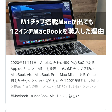
応募期間
2011年1月12日（水）〜1月25日（火） 24:00
このキャンペーンは終了しました。たくさんのご
応募ありがとうございました。
応募資格
はてなダイアリー
（
http://d.hatena.ne.jp/
）、
お
よびはてなブックマー
ク
（
http://b.hatena.ne.jp/
）
をご利用の方
※パブリックモードでご利用の方を対象とさせ
2020年11月11日、Appleは自社の革命的なSoCである
ていただきます
Appleシリコン「M1」を発表。 そのM1チップ搭載の
賞品および当選者数
MacBook Air、MacBook Pro、Mac Mini。 まるでIntelに
MacBook Air 11インチ：64GB×1名様
隙を見せないといわんばかりに今月2021年5月にはiMac
とiPad Proも登場。 どんだけM1尽くしやねんと思いまし
たが、ArmアーキテクチャのM1はそれほど凄い・・・ん
#
MacBook
#
MacBook Air 11インチ欲しい！
でしょうね。 12インチMacBookを買うまでの流れ M1チ
ップ搭載Macはすごい 出典：Apple だってIntelチップの
何倍も処理能力が速くて、グラフィックも高速。 私の