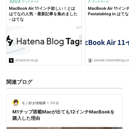
3203
7
ブックマーク
ブックマーク
※ブックマークだけでは応募できません。応募には、ダ
MacBook Air 11インチ欲しい！とは
MacBook Air 11イ
はてなの人気・最新記事を集めました
Pastalablog in はてな
イアリーの投稿が必須となります。
- はてな
友達に知らせる
d.hatena.ne.jp
pastak.hatenablog.c
Twitterで
Tweet
友達に知
関連ブログ
らせる
Facebook
で友達に
•
モノ好き情報庫
5年前
知らせ
る
M1チップ搭載Macが出ても12インチMacBookを
購入した理由
キャンペーン概要