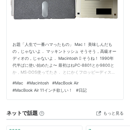
応募方法はかんたん。あなたのブログ（はてなダイアリ
ー）に、
「
MacBook Air 11インチ欲しい！
」
と書きこ
むだけで、応募完了です。応募の際には、MacBook Air
や今年のブログ生活にかける、あなたの想いをぜひ書き
こんでください！
お題「人生で一番ハマったもの」 Mac！ 美味しんだも
の，じゃないよ． マッキントッシュ そうそう，高級オー
ディオの，じゃないよ． Macintosh  そうね！ 1990年
代半ばに使い始めたよ〜 最初はねPC-8801とか9800と
はてなダイアリーのご利用開始はこちらから
か，MS-DOS使ってたさ． とにかくフロッピーディスク
このキャンペーンは終了しました。たくさんのご応募あ
で起動する． 一太郎とかLotus1-2-3とかね！これ知って
りがとうございました。
#
Mac
#
Macintosh
#
MacBook Air
たら古い方（失礼！） 僕はLotus1-2-3じゃなくて
#
MacBook Air 11インチ欲しい！
#
日記
MultiPlan派だったよ．昔からひねくれもので，周りと同
じくできない．小中高と「みんなと同じことやれ」って
はてなブックマークを使って当選確率UP！
いつも怒られてたぁ．たぶん僕が現代の小学生だったら
さらに、このキャンペーンページをあなたのはてなブッ
ネットで話題
もっと見る
ADHDとかASDとか言われた…
クマークに追加すると、当選確率が2倍に！この機会に
ぜひはてなブックマークもご利用開始ください。