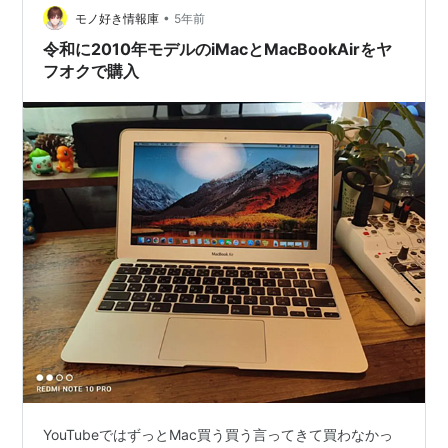
•
Core i7-6700K＋RX580パソコ…
モノ好き情報庫
5年前
※当キャンペーンはAppleの提供・協賛によるも
令和に2010年モデルのiMacとMacBookAirをヤ
のではありません
フオクで購入
※MacBook Airは、Apple Inc.の商標です
応募方法
自分のはてなダイアリーに、
「
MacBook Air 11イ
ンチ欲しい！
」
と書きこむだけで応募完了です
さらに、このキャンペーンページをはてなブック
マークに追加すると、当選確率が2倍に！
※ブックマークだけでは応募できません。応募
には、ダイアリーの投稿が必須となります。
抽選および当選者発表
2011年1月26日（水）以降、はてなにて厳正なる
抽選を行い、はてなダイアリー日記
（
http://d.hatena.ne.jp/hatenadiary/
）
にて告知
いたします
※当選ユーザー様へは個別連絡を取らせていた
YouTubeではずっとMac買う買う言ってきて買わなかっ