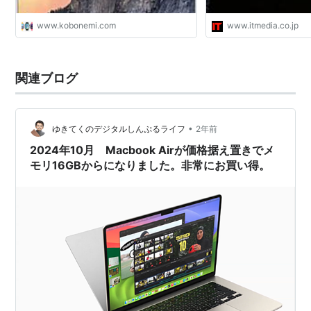
www.kobonemi.com
www.itmedia.co.jp
関連ブログ
•
ゆきてくのデジタルしんぷるライフ
2年前
2024年10月 Macbook Airが価格据え置きでメ
モリ16GBからになりました。非常にお買い得。