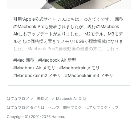
引用:Apple公式サイト こんにちは、ゆきてくです。 新型
のMacbook Proも発表されましたが、現行のMacbook
Airにもアップデートがありました。 M2モデル、M3モデ
ルともに価格据え置きでメモリ16GBが標準搭載になりま
した。 Macbook Proの発表動画の最後の方に、しれっと
発表しています。 しかも、Apple公式サイトには
#
Mac 新型
#
Macbook Air 新型
Macbook Airがアップデートしたことが全くアプローチ
#
Macbook Air メモリ
#
Macbookair メモリ
されていません。 仕様はきちんと変わっています 知らな
#
Macbookair m2 メモリ
#
Macbookair m3 メモリ
い方もいっしゃると思います。 Macbook Airを購入され
る方は、メモリ8GBのものも在庫処分で併売されている
と思うので、注意してい…
はてなブログ
>
未指定
>
Macbook Air 新型
はてなブログ タグとは
ヘルプ
開発ブログ
はてなブログトップ
Copyright (C) 2001-
2026
Hatena.