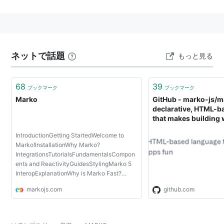
ネットで話題
もっと見る
68
39
ブックマーク
ブックマーク
Marko
GitHub - marko-js/m
declarative, HTML-b
that makes building
IntroductionGetting StartedWelcome to
Marko!InstallationWhy Marko?
IntegrationsTutorialsFundamentalsCompon
ents and ReactivityGuidesStylingMarko 5
InteropExplanationWhy is Marko Fast?
StreamingTargeted CompilationFine-
markojs.com
github.com
Grained BundlingSeparation of
ConcernsControllable ComponentsNested
ReactivityImmu...