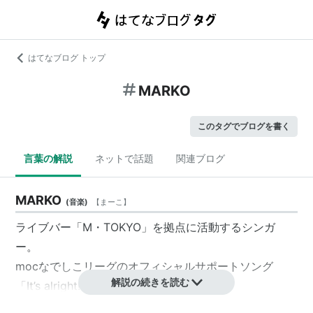
はてなブログ トップ
MARKO
このタグでブログを書く
言葉の解説
ネットで話題
関連ブログ
MARKO
(
音楽
)
【
まーこ
】
ライブバー「M・TOKYO」を拠点に活動するシンガ
ー。
mocなでしこリーグのオフィシャルサポートソング
解説の続きを読む
「
It’s alright!!
」を歌う。