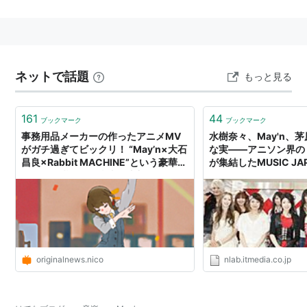
略歴
2003年、ホリプロタレントスカウトキャラバンの決
勝まで残る。
2005年、上京し中林芽依名義で歌手活動を開始。
ネットで話題
もっと見る
2008年、現在の芸名になる。4月スタートのTVアニ
メ「マクロスフロンティア」でシェリル・ノームと
161
44
ブックマーク
ブックマーク
して劇中曲を担当。
事務用品メーカーの作ったアニメMV
水樹奈々、May'n、
2009年、May’n名義での初のアルバム「メイン☆ス
がガチ過ぎてビックリ！ “May’n×大石
な実――アニソン界の
昌良×Rabbit MACHINE”という豪華タ
トリート」を発表、オリコン第2位。全国6箇所でツ
が集結したMUSIC JA
ッグを仕掛けた担当者を直撃した
ソンSP
アーを敢行する。
2010年、1月24日、武道館ライブを開催。
ディスコグラフィ
originalnews.nico
nlab.itmedia.co.jp
シングル
シェリル・ノーム starring May'n名義