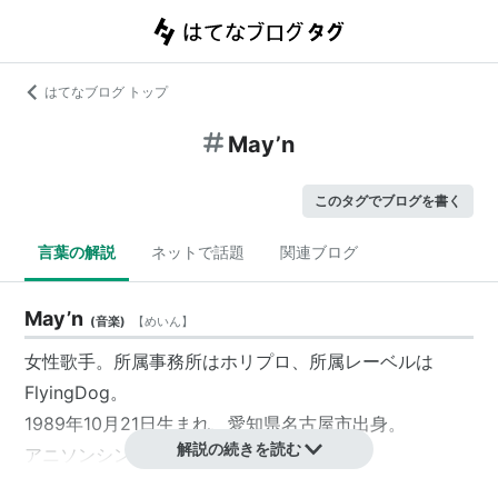
はてなブログ トップ
May’n
このタグでブログを書く
言葉の解説
ネットで話題
関連ブログ
May’n
(
音楽
)
【
めいん
】
女性歌手。所属事務所はホリプロ、所属レーベルは
FlyingDog。
1989年10月21日生まれ、愛知県名古屋市出身。
解説の続きを読む
アニソンシンガーとして国際的に知られる。