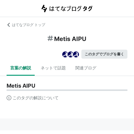
はてなブログ トップ
Metis AIPU
このタグでブログを書く
言葉の解説
ネットで話題
関連ブログ
Metis AIPU
このタグの解説について