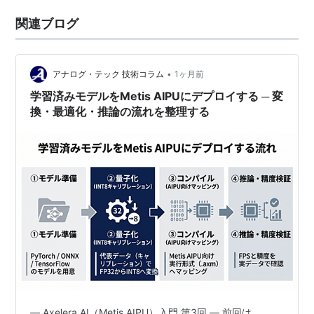
関連ブログ
•
アナログ・テック 技術コラム
1ヶ月前
学習済みモデルをMetis AIPUにデプロイする ─ 変
換・最適化・推論の流れを整理する
— Axelera AI（Metis AIPU）入門 第3回 — 前回は、