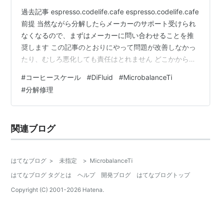
過去記事 espresso.codelife.cafe espresso.codelife.cafe
前提 当然ながら分解したらメーカーのサポート受けられ
なくなるので、まずはメーカーに問い合わせることを推
奨します この記事のとおりにやって問題が改善しなかっ
たり、むしろ悪化しても責任はとれません どこかから怒
られたら記事削除するかもしれません 分解してみる 背面
#
コーヒースケール
#
DiFluid
#
MicrobalanceTi
のシール左側にネジが隠されています。 シールを完全に
#
分解修理
切り取ってしまうと再度塞ぐのが面倒なので少しだけ繋
がった状態でカットしてネジを外します。
関連ブログ
はてなブログ
>
未指定
>
MicrobalanceTi
はてなブログ タグとは
ヘルプ
開発ブログ
はてなブログトップ
Copyright (C) 2001-
2026
Hatena.