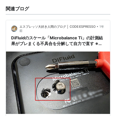
関連ブログ
•
エスプレッソ大好き人間のブログ │ CODE:ESPRESSO
1年
前
DiFluidのスケール「Microbalance Ti」の計測結
果がブレまくる不具合を分解して自力で直す ※自
己責任です