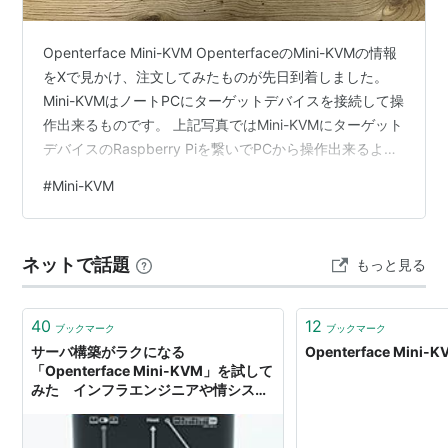
Openterface Mini-KVM OpenterfaceのMini-KVMの情報
をXで見かけ、注文してみたものが先日到着しました。
Mini-KVMはノートPCにターゲットデバイスを接続して操
作出来るものです。 上記写真ではMini-KVMにターゲット
デバイスのRaspberry Piを繋いでPCから操作出来るよう
に配線しているものです。 構成 PCに付属品のオレンジ
#
Mini-KVM
のケーブルをMini-KVMに接続します。 Mini-KVMはPCか
ら給電するため、電源ケーブルは必要なく配線がかさば
らなく済みます。 Mini-KVMからRaspberry PiにはHDMI
ネットで話題
もっと見る
とUSBケーブルを接続していま…
40
12
ブックマーク
ブックマーク
サーバ構築がラクになる
Openterface Mini-K
「Openterface Mini-KVM」を試して
みた インフラエンジニアや情シスに
激オススメ