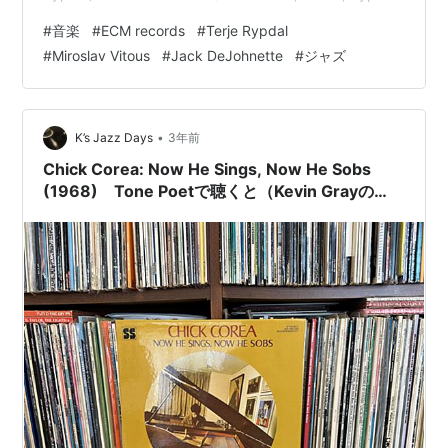
7:24Terje Rypdal(g, g synth, org), Miroslav V…
#
音楽
#
ECM records
#
Terje Rypdal
#
Miroslav Vitous
#
Jack DeJohnette
#
ジャズ
•
K’s Jazz Days
3年前
Chick Corea: Now He Sings, Now He Sobs
(1968) Tone Poetで聴くと（Kevin Grayの
remastering）