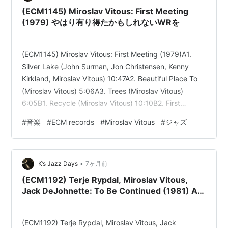
(ECM1145) Miroslav Vitous: First Meeting
(1979) やはり有り得たかもしれないWRを
(ECM1145) Miroslav Vitous: First Meeting (1979)A1.
Silver Lake (John Surman, Jon Christensen, Kenny
Kirkland, Miroslav Vitous) 10:47A2. Beautiful Place To
(Miroslav Vitous) 5:06A3. Trees (Miroslav Vitous)
6:05B1. Recycle (Miroslav Vitous) 10:10B2. First
Meeting (Miroslav Vitous) 4:44B3. Concerto In …
#
音楽
#
ECM records
#
Miroslav Vitous
#
ジャズ
•
K’s Jazz Days
7ヶ月前
(ECM1192) Terje Rypdal, Miroslav Vitous,
Jack DeJohnette: To Be Continued (1981) A面
はVitnous 色で
(ECM1192) Terje Rypdal, Miroslav Vitous, Jack