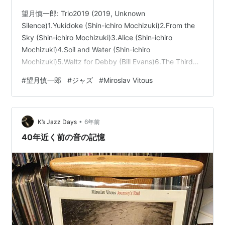
望月慎一郎: Trio2019 (2019, Unknown
Silence)1.Yukidoke (Shin-ichiro Mochizuki)2.From the
Sky (Shin-ichiro Mochizuki)3.Alice (Shin-ichiro
Mochizuki)4.Soil and Water (Shin-ichiro
Mochizuki)5.Waltz for Debby (Bill Evans)6.The Third
Destination (Shinya Fukumori)望月慎一郎(p), Miroslav
#
望月慎一郎
#
ジャズ
#
Miroslav Vitous
Vitous(b), 福盛進也(ds)Recorded …
•
K’s Jazz Days
6年前
40年近く前の音の記憶