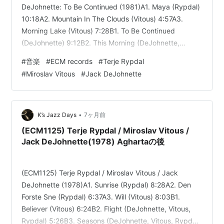
DeJohnette: To Be Continued (1981)A1. Maya (Rypdal)
10:18A2. Mountain In The Clouds (Vitous) 4:57A3.
Morning Lake (Vitous) 7:28B1. To Be Continued
(DeJohnette) 9:12B2. This Morning (DeJohnette,
Vitous, Rypdal) 5:24B3. Topplue, Votter & Skjerf
#
音楽
#
ECM records
#
Terje Rypdal
(Rypdal) 3:…
#
Miroslav Vitous
#
Jack DeJohnette
•
K’s Jazz Days
7ヶ月前
(ECM1125) Terje Rypdal / Miroslav Vitous /
Jack DeJohnette(1978) Aghartaの後
(ECM1125) Terje Rypdal / Miroslav Vitous / Jack
DeJohnette (1978)A1. Sunrise (Rypdal) 8:28A2. Den
Forste Sne (Rypdal) 6:37A3. Will (Vitous) 8:03B1.
Believer (Vitous) 6:24B2. Flight (DeJohnette, Vitous,
Rypdal) 5:26B3. Seasons (DeJohnette, Vitous, Rypdal)