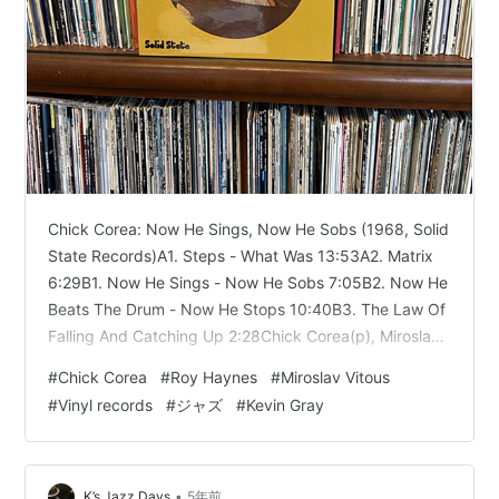
Chick Corea: Now He Sings, Now He Sobs (1968, Solid
State Records)A1. Steps - What Was 13:53A2. Matrix
6:29B1. Now He Sings - Now He Sobs 7:05B2. Now He
Beats The Drum - Now He Stops 10:40B3. The Law Of
Falling And Catching Up 2:28Chick Corea(p), Miroslav
Vitous(b), Roy Haynes (ds)Producer: Sonny Le…
#
Chick Corea
#
Roy Haynes
#
Miroslav Vitous
#
Vinyl records
#
ジャズ
#
Kevin Gray
•
K’s Jazz Days
5年前