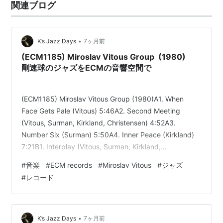
関連ブログ
•
K’s Jazz Days
7ヶ月前
(ECM1185) Miroslav Vitous Group (1980)
剛速球のジャズをECMの音響空間で
(ECM1185) Miroslav Vitous Group (1980)A1. When
Face Gets Pale (Vitous) 5:46A2. Second Meeting
(Vitous, Surman, Kirkland, Christensen) 4:52A3.
Number Six (Surman) 5:50A4. Inner Peace (Kirkland)
7:21B1. Interplay (Vitous, Surman, Kirkland,
Christensen) 9:56B2. Gears (Vitous) 6:29B3. Sleeping
#
音楽
#
ECM records
#
Miroslav Vitous
#
ジャズ
Beauty (V…
#
レコード
•
K’s Jazz Days
7ヶ月前