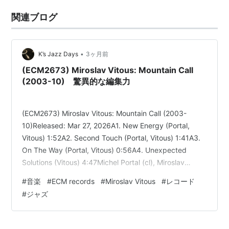
関連ブログ
•
K’s Jazz Days
3ヶ月前
(ECM2673) Miroslav Vitous: Mountain Call
(2003-10) 驚異的な編集力
(ECM2673) Miroslav Vitous: Mountain Call (2003-
10)Released: Mar 27, 2026A1. New Energy (Portal,
Vitous) 1:52A2. Second Touch (Portal, Vitous) 1:41A3.
On The Way (Portal, Vitous) 0:56A4. Unexpected
Solutions (Vitous) 4:47Michel Portal (cl), Miroslav
Vitous(b)A5. Tribal Dance (Vitous) 2:26Miroslav Vit…
#
音楽
#
ECM records
#
Miroslav Vitous
#
レコード
#
ジャズ