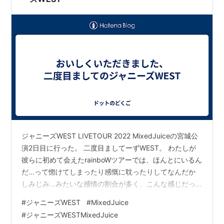
ジャニーズWEST LIVETOUR 2022 MixedJuiceの宮城公
演2日目に行った。 二度目ましてーずWEST。 わたしが
彼らに初めて会えたrainboWツアーでは、ほんとにいるん
だ…って惚けてしまったり感慨に耽ったりしてなんだか
しみじみ…みたいな感情の割合が多く、こんな感じだっ
た。 ジャニーズWESTは実在した。 - ドットのどくご 今
#
ジャニーズWEST
#
MixedJuice
回もじーんと胸いっぱいになりつつ、前にも増して
#
ジャニーズWESTMixedJuice
「げ」とか「ギャ」とかやめてしぬたすけてって心の声