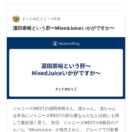
が語彙を失いながらも印象深いことがたくさん。セトリ
を思い返しながら心の声を書き連ねておこうと思う。正
確さは保証できません。ネタバレ。 その前に。一緒に行
•
ドットのどくご
4年前
っ…
濵田崇裕という肝〜MixedJuiceいかがですか〜
ジャニーズWESTの濵田崇裕さん。濵ちゃん。 濵ちゃん
は本当にジャニーズWESTの肝心要なんだなと以前にも増
して最近強く思う。 先日、ジャニーズWESTの8枚目のア
ルバム「MixedJuice」が発売された。 グループでの歌番