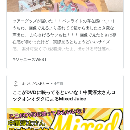
ツアーグッズが届いた！！ ペンライトの存在感( ◠‿◠ )
うちわ、画像で見るより盛れてて箱から出したとき変な
声出た。 ぶらさげるヤツもね！！！ 画像で見たときは存
在感が凄かったけど、実際見るとちょうどいいサイズ
感。 案外可愛くて()愛着湧いたよ、出かける時は連れ回
そうと思う。 今回梱包が全体的に雑で、細かいゴミも結
#
ジャニーズWEST
構付いてた😇私だけかな いつもうちわ固定されてるの
に、袋くしゃっと🥲 いよいよ明日からツアーも始まる
ね！ 今回のツアーは最後まで無事に走り切れますよう
•
に！！ パパジャニ最終回。 リアタイしてなかったので、
まつりだいありー
4年前
朝Twitter見てびっくり。 ご視聴ありがとうございました
ここがDVDに映ってるといいな！中間淳太さんロ
🧸🌈先程の放送の通…
ックオンオタクによるMixed Juice