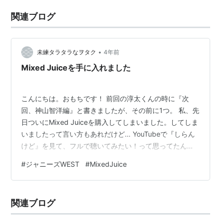
関連ブログ
•
未練タラタラなヲタク
4年前
Mixed Juiceを手に入れました
こんにちは。おもちです！ 前回の淳太くんの時に『次
回、神山智洋編』と書きましたが、その前に1つ。 私、先
日ついにMixed Juiceを購入してしまいました。してしま
いましたって言い方もあれだけど… YouTubeで『しらん
けど』を見て、フルで聴いてみたい！って思ってたんで
すけど、私の近所のお店がCDレンタルをしなくなってし
#
ジャニーズWEST
#
MixedJuice
まって、考えた末、購入に至りました。 曲を聴くことが
目的だったので通常盤で良かったのに売り切れ。結果
「ジャニーズWESTならDVDも面白いしいいか」という
関連ブログ
ヲタク時代の私が確信を持たせてくれたので、そのお店
に唯一あった初回盤Bを購入しました。(DVDだけじゃな