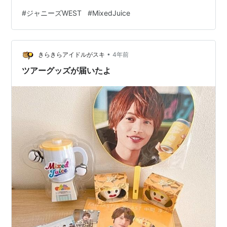
トすることが出来たのは本当に嬉しい！！ 以下、ネタバ
#
ジャニーズWEST
#
MixedJuice
レありの感想をつらつら覚え書き。 備忘録みたいな感じ
なのでニュアンス多めです。 OP映像 ライブスタートの
テンションが凄くて歓声が上がってた。 声出しちゃいけ
•
ないってわかってても漏れちゃうよね、かっこいいも
きらきらアイドルがスキ
4年前
ん。 前回はその辺考慮してVTRを作成した、と流星くん
ツアーグッズが届いたよ
言ってたけど今回は…