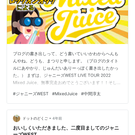
ブログの書き出しって、どう書いていいかわからへんも
んやね。どうも、まつりと申します。（ブログのタイト
ルにあやかり、じゅんだいありーっぽく書き出したかっ
た。） まずは、ジャニーズWEST LIVE TOUR 2022
Mixed Juice、無事完走おめでとうございます！！そし
て、来たるは夏のドームツアー！！！！！！！の、その
#
ジャニーズWEST
#
MixedJuice
#
中間淳太
前に。書いておきたいことがあり、こちらのブログを執
筆しています。題して！ 『ここがDVDに映ってるといい
な！中間淳太ロックオンオタクによるMixed Juice』！！
•
私、些細なことがきっかけで１年ほど前から公演が終わ
ドットのどくご
4年前
るごとにふせったーで1曲1曲のレポを書き残していまし
おいしくいただきました、二度目ましてのジャニ
て。 …
ーズWEST