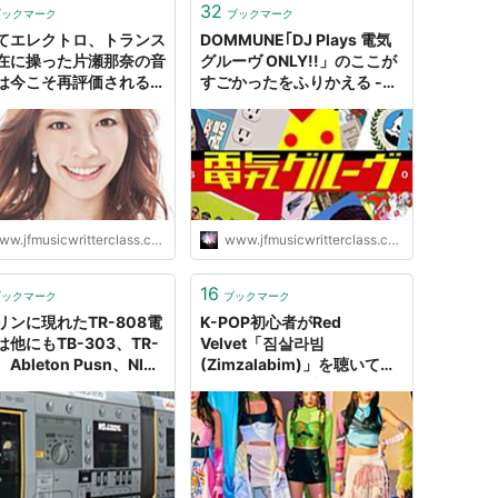
32
ブックマーク
ブックマーク
てエレクトロ、トランス
DOMMUNE｢DJ Plays 電気
在に操った片瀬那奈の音
グルーヴ ONLY!!」のここが
は今こそ再評価されるべ
すごかったをふりかえる -
のでは? という話 -
letter music
er music
w.jfmusicwritterclass.com
www.jfmusicwritterclass.com
16
ブックマーク
ブックマーク
リンに現れたTR-808電
K-POP初心者がRed
他にもTB-303、TR-
Velvet「짐살라빔
、Ableton Pusn、NI
(Zimzalabim)」を聴いて一
chine版が存在する件 -
気にハマった理由 - letter
er music
music