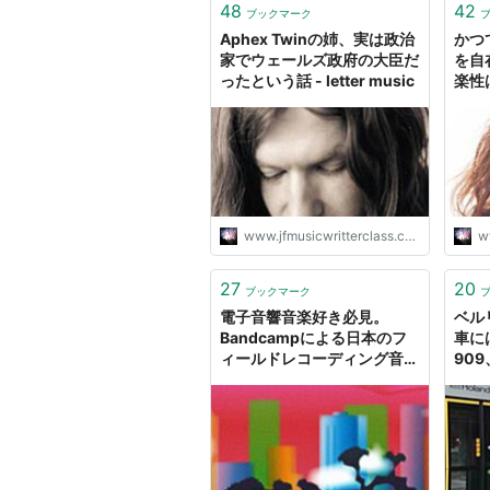
48
42
ブックマーク
Aphex Twinの姉、実は政治
かつ
家でウェールズ政府の大臣だ
を自
ったという話 - letter music
楽性
きな
lett
www.jfmusicwritterclass.com
ww
27
20
ブックマーク
電子音響音楽好き必見。
ベル
Bandcampによる日本のフ
車には
ィールドレコーディング音源
909
特集 - letter music
Mas
lett