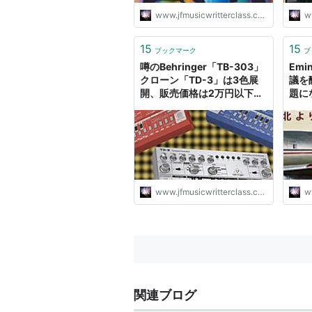
www.jfmusicwritterclass.com
ww
15
15
ブックマーク
ブ
噂のBehringer「TB-303」
Emi
クローン「TD-3」は3色展
議を
開、販売価格は2万円以下に
題に
なるそうだという話 - letter
グな
music
てみた
mus
www.jfmusicwritterclass.com
ww
関連ブログ