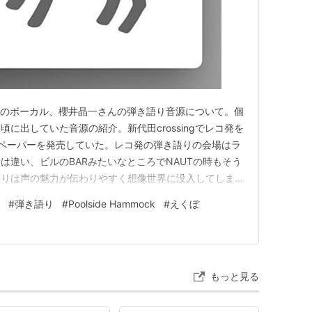
と春の狼煙のボーカル、櫻井晶一さんの弾き語り音源について。個
に出していた音源の紹介。新代田crossingでレコ発を
ペーパーを発売していた。レコ発の弾き語りの会場はラ
は違い、ビルのBARみたいなところでNAUTの時もそう
語りは声の魅力が伝わりやすく想像世界に没入してしま
うバンドのボーカルとして活動している。↓Poolside
#
弾き語り
#
Poolside Hammock
#
えくぼ
いたのでそちらもよければ↓ rvyfcloi57gdjm1.h…
もっと見る