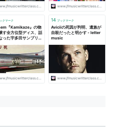
w.jfmusicwritterclass.com
www.jfmusicwritterclass.com
14
ックマーク
ブックマーク
nem『Kamikaze』の物
Aviciiの死因が判明、遺族が
醸す全方位型ディス、話
自殺だったと明かす - letter
なった宇多田サンプリン
music
ど気になったことを調べ
という話 - letter
ic
w.jfmusicwritterclass.com
www.jfmusicwritterclass.com