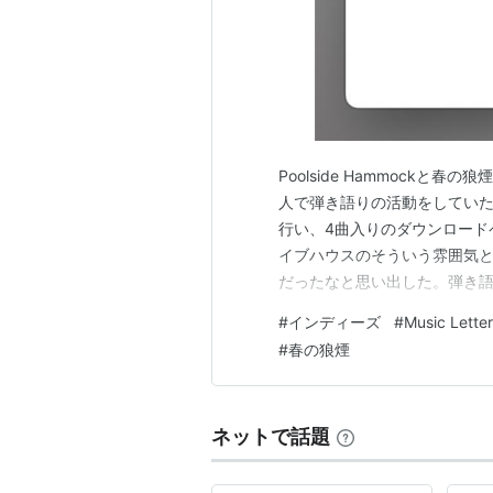
Poolside Hammock
人で弾き語りの活動をしていた頃
行い、4曲入りのダウンロード
イブハウスのそういう雰囲気と
だったなと思い出した。弾き
う。ちなみに現在は春の狼煙とい
#
インディーズ
#
Music Letter
Hammockと春の狼煙についても書
#
春の狼煙
ネットで話題