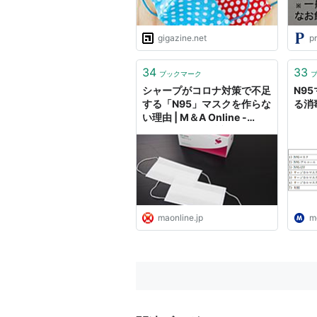
gigazine.net
pr
34
33
ブックマーク
シャープがコロナ対策で不足
N9
する「N95」マスクを作らな
る消
い理由 | M＆A Online -
M&Aをもっと身近に。
maonline.jp
me