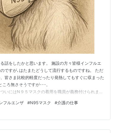
る話をしたかと思います。 施設の方々皆様インフルエ
のですが､はたまたどうして流行するものですね。 ただ
か、皆さま比較的軽度だったり発熱してもすぐに収まった
ころ無さそうですが･･･。
blog.com ついにはN９５マスクの着用を職員が義務付けられまし
１０円ちょっとに対してこちらは､ざっと調べた感じでは
ンフルエンザ
#
N95マスク
#
介護の仕事
と倍以上違います。 N95マスクというのは何だろうと
衛生研究所（N…