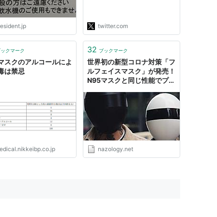
スクは再利用するかもしれな
いから廃棄には慎重にと厚労
省。ここに至るま…
esident.jp
twitter.com
https://t.co/gulI1JTxDz"
32
ブックマーク
ブックマーク
5マスクのアルコールによ
世界初の新型コロナ対策「フ
毒は禁忌
ルフェイスマスク」が発売！
N95マスクと同じ性能でプラ
イバシーも保護 (2/2) - ナゾ
ロジー
dical.nikkeibp.co.jp
nazology.net