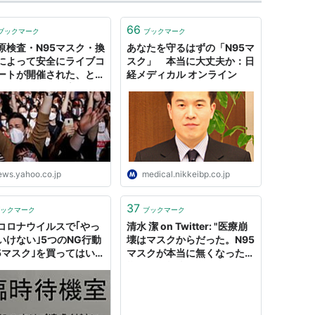
66
ブックマーク
ブックマーク
原検査・N95マスク・換
あなたを守るはずの「N95マ
によって安全にライブコ
スク」 本当に大丈夫か：日
ートが開催された、とい
経メディカル オンライン
ペインからの報告（忽那
 - エキスパート -
oo!ニュース
ews.yahoo.co.jp
medical.nikkeibp.co.jp
37
ックマーク
ブックマーク
コロナウイルスで｢やっ
清水 潔 on Twitter: "医療崩
いけない｣5つのNG行動
壊はマスクからだった。N95
95マスク｣を買ってはいけ
マスクが本当に無くなった模
様。PCR検査過多でもな
く、人工呼吸器やベッド不足
以前のレベルだった。 当面
見通しがつかない、なんとマ