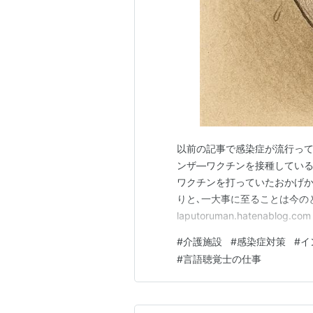
以前の記事で感染症が流行って
ンザ―ワクチンを接種している
ワクチンを打っていたおかげ
りと､一大事に至ることは今のと
laputoruman.hatena
た。 普通の安いマスクが１枚
#
介護施設
#
感染症対策
#
イ
安くても１枚当たり３０円ほど
#
言語聴覚士の仕事
いうと・・・。 米国労働安全