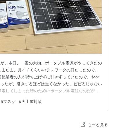
いが、本日、一番の大物、ポータブル電源がやってきたの
たまたま、月イチくらいのテレワークの日だったので、
宅配業者の人が持ち上げずに引きずっていたので、やべ
思ったが、引きずるほどは重くなかった。ビビるじゃない
停電してしまった時のためのポータブル電源なのだが、
い。 もう一つはソーラーパネル。 停電が長引いたとき
95マスク
#
火山灰対策
出られないと思うので、どの程度使えるか（日光が届く
ラーパネル。裏に銅線がペロ…
もっと見る