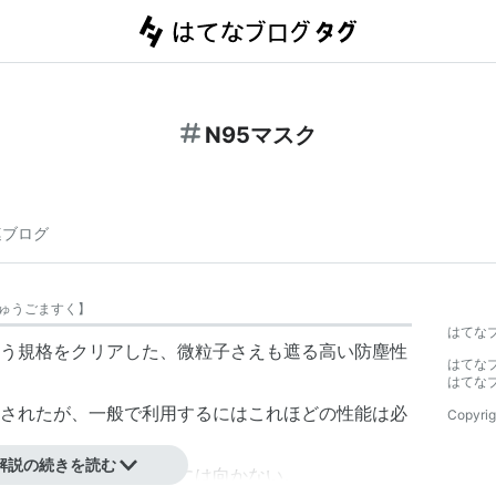
N95マスク
連ブログ
ゅうごますく
】
はてな
いう規格をクリアした、微粒子さえも遮る高い防塵性
はてな
はてな
されたが、一般で利用するにはこれほどの性能は必
Copyrig
解説の続きを読む
いのでやはり一般利用には向かない。