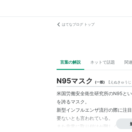
はてなブログ トップ
言葉の解説
ネットで話題
関
N95マスク
(
一般
)
【
えぬきゅうじ
米国労働安全衛生研究所のN95と
を誇るマスク。
新型インフルエンザ流行の際に注目
要ないとも言われている。
また非常に取り付けが難しく息苦し