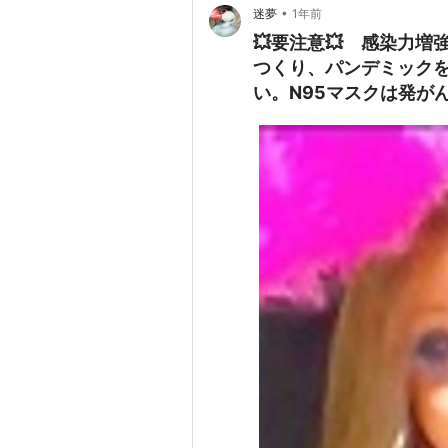
•
迷夢
1年前
💥要注意💥 感染力増
つくり、パンデミック
い。N95マスクは発がん
安全限界の8倍、使い捨
TVOC。