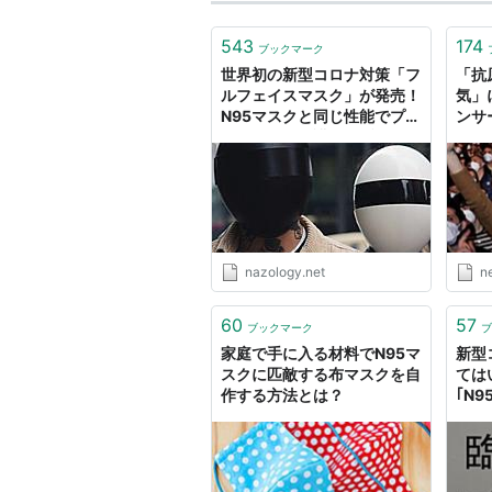
543
174
ブックマーク
世界初の新型コロナ対策「フ
「抗
ルフェイスマスク」が発売！
気」
N95マスクと同じ性能でプラ
ンサ
イバシーも保護 - ナゾロジー
うス
賢志）
Yah
nazology.net
n
60
57
ブックマーク
ブ
家庭で手に入る材料でN95マ
新型
スクに匹敵する布マスクを自
ては
作する方法とは？
｢N
ない