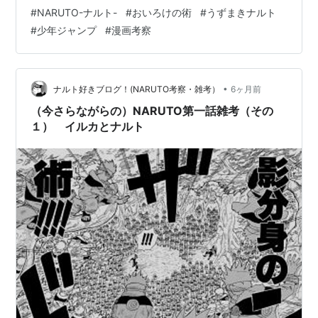
一話で「おいろけの術」が登場したのか？ そこに何か
#
NARUTO-ナルト-
#
おいろけの術
#
うずまきナルト
「意味」はあったのだろうか。 結論から言うと、そこに
#
少年ジャンプ
#
漫画考察
は大きな意味があったと思います。 （ちなみに電子書籍
キャラクター考察編のナルト記事として書いたものを元
に、第一話雑考として書き直してます）。 ・ナルトの
「最初の得意技」 さて、ナルトといったら「螺旋丸」と
•
ナルト好きブログ！(NARUTO考察・雑考）
6ヶ月前
「多重影分身」だと思うけど、ナルトがい…
（今さらながらの）NARUTO第一話雑考（その
１） イルカとナルト