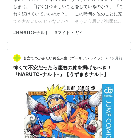
しまう。 「ぼくは今正しいことをしているのか？」 「こ
れを続けていていいのか？」 「この時間を他のことに充
てた方がいいんじゃないか？」 そういう思いが無限に湧
いてくる。 それで集中できない。 どうしたもの
#
NARUTO-ナルト-
#
マイト・ガイ
か・・・。 「NARUTO-ナルト-」からマイト・ガイの言
葉。 「自分を信じない奴なんかに努力する価値はな
い！！！」 うわああ。 ガイ先生好きだあああ。 昔は熱
•
血キャラは苦手だったはずなのに。 熱血キャラって、子
名言でつかみたい黄金人生（ゴールデンライフ）
7ヶ月前
どもは嫌いじゃないですか？ 「暑苦しい！」 「それより
怖くて不安だったら座右の銘を掲げるべき！
もクールな方がかっこい…
「NARUTO-ナルト-」【うずまきナルト】