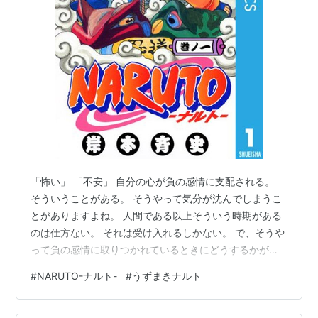
「怖い」 「不安」 自分の心が負の感情に支配される。
そういうことがある。 そうやって気分が沈んでしまうこ
とがありますよね。 人間である以上そういう時期がある
のは仕方ない。 それは受け入れるしかない。 で、そうや
って負の感情に取りつかれているときにどうするかが問
題。 どうやったら気持ちを上げることができるか。 それ
#
NARUTO-ナルト-
#
うずまきナルト
が「座右の銘」かもしれない。 座右の銘でもって自分の
気持ちを上げる。 気持ちが下がる前に、事前に座右の銘
を決めておくことが良さそう。 「NARUTO-ナルト-」か