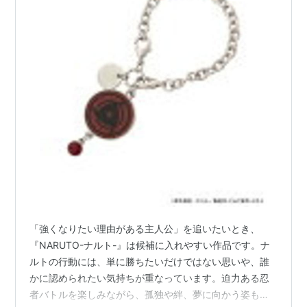
Yellow Moon/Akeboshi
ピノキオ/オレスカバンド
シナリオ/SABOTEN
劇場版 NARUTO-ナルト-
Home Sweet Home/YUKI
GYU-RU-RU/うずまきナルト（竹内順子）
Ding! Dong! Dang!/TUBE
つぼみ/MARIA
劇場版
「強くなりたい理由がある主人公」を追いたいとき、
劇場版 NARUTO -ナルト- 大激突!幻の地底遺跡だっ
『NARUTO-ナルト-』は候補に入れやすい作品です。ナ
てばよ
（劇場版第2弾）
ルトの行動には、単に勝ちたいだけではない思いや、誰
劇場版 NARUTO -ナルト- 大興奮!みかづき島のアニ
かに認められたい気持ちが重なっています。迫力ある忍
マル騒動だってばよ
（劇場版第3弾）
者バトルを楽しみながら、孤独や絆、夢に向かう姿も読