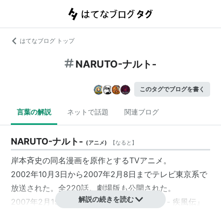
はてなブログ トップ
NARUTO-ナルト-
このタグでブログを書く
言葉の解説
ネットで話題
関連ブログ
NARUTO-ナルト-
(
アニメ
)
【
なると
】
岸本斉史の同名漫画を原作とするTVアニメ。
2002年10月3日から2007年2月8日までテレビ東京系で
放送された。全220話。劇場版も公開された。
解説の続きを読む
2007年2月15日からは、『
NARUTO-ナルト- 疾風伝
』
のタイトルで第2期が放送されている。