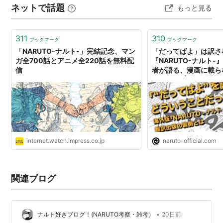
ネットで話題
もっと見る
大きな流れになります。細かな設定や専門的な要素を最
日向ネジ
：遠近孝一
初から覚えようとするより、主人公が何を求め、誰と出
テンテン
：田村ゆかり
会い、何に悩むのかを見ると読みやすいです…
311
310
マイト・ガイ
ブックマーク
：江原正士
ブックマーク
「NARUTO-ナルト-」完結記念、マン
「だってばよ」は訳さ
猿飛アスマ
：小杉十郎太
ガ全700話とアニメ全220話を無料配
『NARUTO-ナルト
信
夕日紅
：落合るみ
者が語る、漫画に載ら
戦”の物語 | 【公式】N
エビス：飛田展男
OFFICIAL SITE、N
フィシャルサイト、BOR
森乃イビキ：楠大典
みたらしアンコ：本田貴子
月光ハヤテ：佐々木望
internet.watch.impress.co.jp
naruto-official.com
モエギ：下屋則子
ウドン：重松朋
我愛羅
：石田彰
関連ブログ
テマリ
：朴璐美
カンクロウ
：加瀬康之
大蛇丸
：くじら
•
ナルト好きブログ！(NARUTO考察・雑考）
20日前