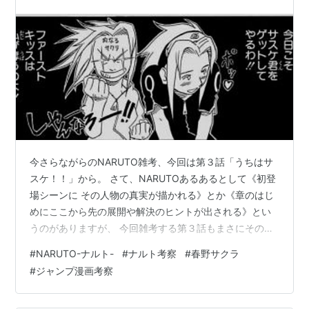
メディア展開
2002年10月よりテレビアニメ化、2007年2月15日から
は『
NARUTO-ナルト- 疾風伝
』のタイトルで第2期が放
送されている。
劇場アニメ化、ゲーム化、舞台化などもされている。
関連キーワード
ロック・リーの青春フルパワー忍伝
（スピンオフ漫
今さらながらのNARUTO雑考、今回は第３話「うちはサ
画）
スケ！！」から。 さて、NARUTOあるあるとして《初登
ナルティメットシリーズ
（ゲーム）
場シーンに その人物の真実が描かれる》とか《章のはじ
忍者イリュージョンNARUTO-ナルト-
（舞台）
めにここから先の展開や解決のヒントが出される》とい
うのがありますが、 今回雑考する第３話もまさにそのパ
ターンでして‥ 第七班初登場、勢ぞろいのこの話には
#
NARUTO-ナルト-
#
ナルト考察
#
春野サクラ
「それぞれの真実」やら「この先の展開や解決のヒン
#
ジャンプ漫画考察
ト」が伏線のように出てまいります。 これも完結した今
だからこそ分かったことなんですがね‥ まず今回はサク