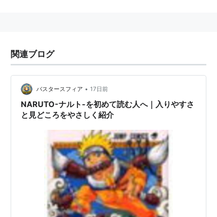
スタッフ
原作：岸本斉史（集英社ジャンプコミックス刊）
監督：伊達勇登
関連ブログ
シリーズ構成：隅沢克之→武上純希
キャラクターデザイン：西尾鉄也、鈴木博文
•
バスタースフィア
17日前
美術：高田茂祝
NARUTO-ナルト-を初めて読む人へ｜入りやすさ
録音演出：神尾千春
と見どころをやさしく紹介
音響演出：えびなやすのり
音楽：六三四プロジェクト・増田俊郎
アニメーション制作：studioぴえろ
製作：テレビ東京、studioぴえろ
キャスト
うずまきナルト
：竹内順子