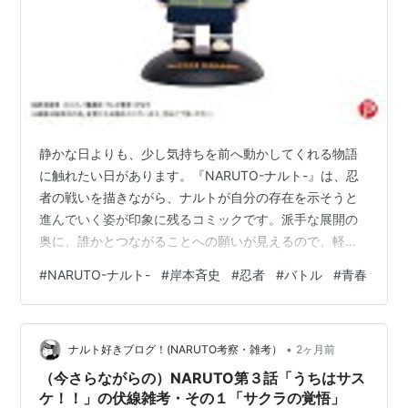
った。
全世界での累計発行部数は2億部を突破。『ONE
PIECE』とともに、2000年代の週刊少年ジャンプを支
えた看板作品といえる。
完結後の展開
静かな日よりも、少し気持ちを前へ動かしてくれる物語
『NARUTO-ナルト- 外伝 〜七代目火影と緋色の花つ
に触れたい日があります。『NARUTO-ナルト-』は、忍
月〜』がWJ2015年22・23合併号から32号まで、短期
者の戦いを描きながら、ナルトが自分の存在を示そうと
集中連載された。また、『NARUTO-ナルト- 外伝 〜満
進んでいく姿が印象に残るコミックです。派手な展開の
奥に、誰かとつながることへの願いが見えるので、軽く
ちた月から照らす道〜』の読み切りがWJ2016年21・22
読み始めても人間関係の部分まで追いたくなります。 忍
合併号に掲載予定。
#
NARUTO-ナルト-
#
岸本斉史
#
忍者
#
バトル
#
青春
びの里にいる少年を眺めるように この作品では、うずま
さらにナルトの息子うずまきボルトら新時代の忍を描く
きナルトを中心に物語が進みます。最初から完璧な人物
『
BORUTO-ボルト-
』がWJ2016年23号より月イチで連
としてではなく、迷いや悔しさを抱えながら進んでいく
載開始予定。原作・監修を岸本、脚本を小太刀右京、漫
•
姿が描かれるため、少しずつ応援したくなる流れがあり
ナルト好きブログ！(NARUTO考察・雑考）
2ヶ月前
画を池本幹雄がそれぞれ担当する。
ます。 舞台には忍の里、術、師弟関係、仲間との任務と
（今さらながらの）NARUTO第３話「うちはサス
いった要素があります。けれど、読み味の…
ケ！！」の伏線雑考・その１「サクラの覚悟」