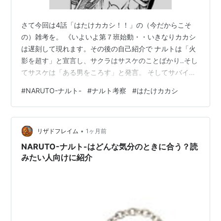
ユラユラ/Hearts Grow
エンディングテーマ
さて今回は4話「はたけカカシ！！」の（今だからこそ
の）雑考を。 《いよいよ第７班始動・・いきなりカカシ
Wind/Akeboshi
は遅刻して現れます。その後の自己紹介で ナルトは「火
影を超す」と宣言し、サクラはサスケのことばかり‥そし
ハルモニア/RYTHEM
てサスケは「ある男をころす」と発言。 そしてサバイバ
ビバ★ロック〜japanese side〜/ORANGE RANGE
ル演習が始まる‥ 下忍になる為の最終試験「鈴取り合
#
NARUTO-ナルト-
#
ナルト考察
#
はたけカカシ
ALIVE/雷鼓
戦」が始まるのだ》 ・まずはNARUTO-ナルト-の「三竦
今まで何度も/ザ・マスミサイル
み」 まずは4話の扉絵。 これも 今見ると驚くんですよ
流星/TIA
ね‥ 蝦蟇に乗るナルト、大蛇のサスケ、蛞蝓のサク
•
ラ・・ 《ナルトと蝦蟇、サスケと大蛇、サクラと蛞蝓》
リザドフレイム
1ヶ月前
マウンテン・ア・ゴーゴー・ツー/キャプテンストラ
‥もう三竦みが出てきてる！ ３人とも それぞれの口寄せ
NARUTO-ナルト-はどんな気分のときに合う？読
イダム
に乗ってるし（この時点では…
みたい人向けに紹介
はじめて君としゃべった/ガガガSP
失くした言葉/No Regret Life
スピード/アナログフィッシュ
そばにいるから/AMADORI
パレード/CHABA