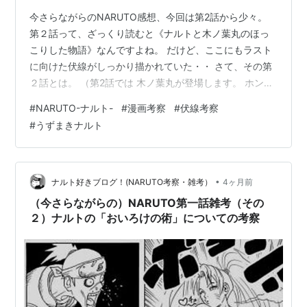
今さらながらのNARUTO感想、今回は第2話から少々。
第２話って、ざっくり読むと《ナルトと木ノ葉丸のほっ
こりした物語》なんですよね。 だけど、ここにもラスト
に向けた伏線がしっかり描かれていた・・ さて、その第
２話とは。 （第2話では 木ノ葉丸が登場します。 ホント
まだ幼くて可愛い・・ 木ノ葉丸は じいちゃんの三代目火
#
NARUTO-ナルト-
#
漫画考察
#
伏線考察
影に何度も奇襲をしかけたりしていますが、ナルトの
#
うずまきナルト
「おいろけの術」を見て弟子入り志願し、ナルトに悩み
を打ち明けます） で、ここでナルトと木ノ葉丸がやり取
りするのですが、その会話が今回の雑考のポイント。 そ
の中に《忍界大戦を終わらせた大切な鍵》がなんと２
•
ナルト好きブログ！(NARUTO考察・雑考）
4ヶ月前
つ、しっかりと出ておりました。…
（今さらながらの）NARUTO第一話雑考（その
２）ナルトの「おいろけの術」についての考察