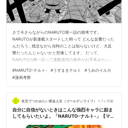
さて今さらながらのNARUTO第一話の雑考です。
NARUTOが新連載スタートした時って どんな反響だった
んだろう‥ 残念ながら当時のことは知らないけど、大反
響だったんじゃないかと想像してます。 だって、
NARUTOの第一話って連載成功の条件がお手本みたいに
詰まってる。 ・読切みたいに一話内に収まるストーリー
#
NARUTO-ナルト-
#
うずまきナルト
#
うみのイルカ
（読み終わった時のスッキリ感） ・緩急あって次々展開
#
漫画考察
するテンポの良さ（飽きさせない） ・《九尾の妖狐》と
いうミステリアスな存在や伝説的ヒーロー《四代目火
影》の存在（気になっちゃう、知りたい願望を刺激され
る） ・ちゃんと忍者漫画らしい手裏剣や分身の術による
•
名言でつかみたい黄金人生（ゴールデンライフ）
7ヶ月前
バトルもある ・最後は《落ちこぼれ主…
自分に自信がないときはこんな強烈キャラに励ま
してもらいたいよ。「NARUTO-ナルト-」【マイ
ト・ガイ】