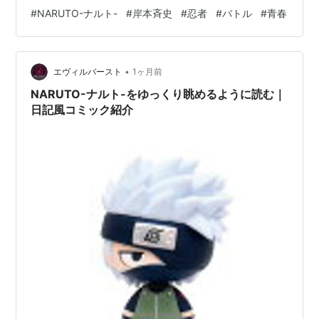
ROAD TO NINJA -NARUTO THE MOVIE-
（劇場版第
みたい人に合いやすいコミックです。 前向きな成長物語
#
NARUTO-ナルト-
#
岸本斉史
#
忍者
#
バトル
#
青春
9弾）
を読みたいときに 『NARUTO-ナルト-』の中心には、里
の仲間とのつながり、自分の居場所を求める気持ち、忍
THE LAST -NARUTO THE MOVIE-
（劇場版第10
として成長していく姿があります。派手な場面に目が向
弾）
•
きやすい作品ですが、読み続けるほど大切になるのは、
エヴィルバースト
1ヶ月前
BORUTO -NARUTO THE MOVIE-
（劇場版第11弾）
主人公が何を選び、どんな人と関わっていくかです。 た
NARUTO-ナルト-をゆっくり眺めるように読む｜
だ強くなるだけではなく、悔しさを知…
日記風コミック紹介
リスト::アニメ作品//タイトル/な行
|
リスト::アニメ作
品//2002年
NARUTO-ナルト-
(
マンガ
)
【
なると
】
岸本斉史による漫画。
週刊少年ジャンプ（集英社）にて1999年43号から2014
年50号まで連載された。単行本は全72巻と外伝1巻。
里一番の忍者になることを夢見る少年・うずまきナルト
とその仲間達の成長や、忍同士による超常的な能力を駆
使した戦いを描いたバトルアクション漫画。第一部・少
年編を経て、コミックス28巻から第二部・青年編に入