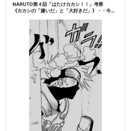
薬師カブト
：神奈延年
NARUTO第４話「はたけカカシ！！」考察
《カカシの「嫌いだ」と「大好きだ」》・・今さ
桃地再不斬：石塚運昇
らだからこその伏線雑考
白：浅野まゆみ
主題歌
オープニングテーマ
R★O★C★K★S/HOUND DOG
遙か彼方/ASIAN KUNG-FU GENERATION
悲しみをやさしさに/little by little
GO!!!/FLOW
青春狂騒曲/サンボマスター
ノーボーイ・ノークライ/STANCE PUNKS
波風サテライト/シュノーケル
Re:member/FLOW