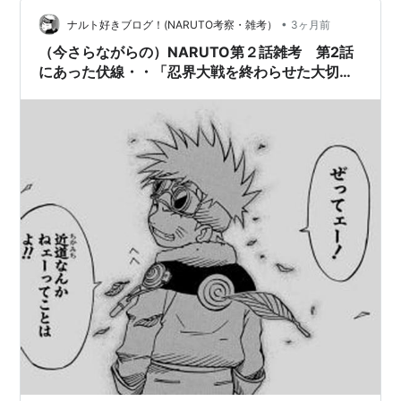
ラについての雑考から。 サクラに関しては、３話にハッ
キリした伏線がまずひとつ出てきます。 それが・・ （サ
•
ナルト好きブログ！(NARUTO考察・雑考）
3ヶ月前
スケと同じ班になったサクラは…
（今さらながらの）NARUTO第２話雑考 第2話
にあった伏線・・「忍界大戦を終わらせた大切な
鍵２つ」