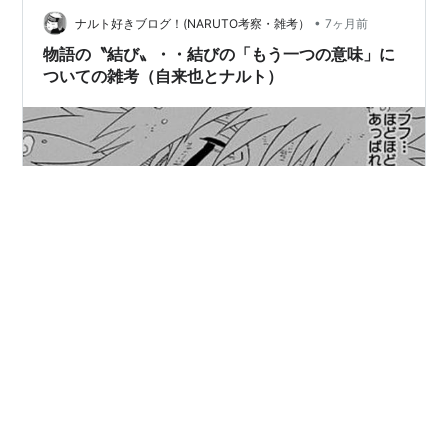
•
らうずまきナルトの言葉。 「まっすぐ自分の言葉は曲げ
ナルト好きブログ！(NARUTO考察・雑考）
7ヶ月前
ねぇ！それが俺の忍道だ！」 これは超有名な言葉。 もは
物語の〝結び〟・・結びの「もう一つの意味」に
や名言ですね。 …
ついての雑考（自来也とナルト）
物語は最後の〝結び〟の出来で決まる・・（382話、自
来也） いかにも 〝作家〟自来也らしい言葉ですよね。
何事も何事も終わり良ければ全て良し。 今年もたいした
事せずに終わっちまったなぁ‥と年末の今ごろになって焦
る。 毎年こんな感じだなぁ； さて、実際に自来也の人生
の〝結び〟はどうだったかといいますと。 《ペインの情
#
NARUTO-ナルト-
#
自来也
#
漫画考察
報を得ようと一人で雨隠れの里にに独りで潜入した自来
#
ナルト読解
#
言葉の意味