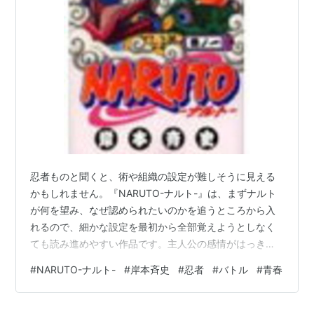
うちはサスケ
：杉山紀彰
春野サクラ
：中村千絵
はたけカカシ
：井上和彦
うみのイルカ
：関俊彦
木ノ葉丸：大谷育江
三代目火影・猿飛：柴田秀勝
五代目火影・
綱手
：勝生真沙子
シズネ：根元圭子
自来也
：大塚芳忠
忍者ものと聞くと、術や組織の設定が難しそうに見える
奈良シカマル
：森久保祥太郎
かもしれません。『NARUTO-ナルト-』は、まずナルト
山中いの
：柚木涼香
が何を望み、なぜ認められたいのかを追うところから入
れるので、細かな設定を最初から全部覚えようとしなく
秋道チョウジ
：伊藤健太郎
ても読み進めやすい作品です。主人公の感情がはっきり
犬塚キバ
：鳥海浩輔
しているため、初めて読む人でも物語の入口をつかみや
#
NARUTO-ナルト-
#
岸本斉史
#
忍者
#
バトル
#
青春
油女シノ
：川田紳司
すくなっています。 ナルトの目線から入りやすい
日向ヒナタ
：水樹奈々
『NARUTO-ナルト-』では、里の仲間とのつながり、自
ロック・リー
分の居場所を求める気持ち、忍として成長していく姿が
：増川洋一