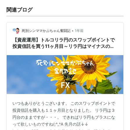
関連ブログ
•
死別シンママかぶちゃん奮闘記
1年前
【資産運用】トルコリラ円のスワップポイントで
投資信託を買う11ヶ月目～リラ円はマイナスのま
ま～
いつもありがとうございます。 このスワップポイントで
投資信託を購入も１１ヶ月目となりました。 リラ円は３
円台のままですが・・・。 できればリラ円もプラスにな
って欲しいものですね(;^_^A 先月の話↓↓