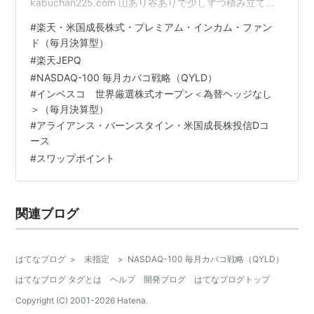
kabuchan225.com 山あり谷ありで少しずつ積み立てて
いきたいと思います。 現金1500円分が追加されてま
#
楽天・米国成長株式・プレミアム・インカム・ファン
す・・・。 本当に忙しくて・・・。 ちょうどいいタイミ
ド（毎月決算型）
ングでスクショがとれませんね。 なので、８万円弱でし
#
楽天JEPQ
ょうか。 またマイナスの時期もあると思いますが、乗り
#
NASDAQ-100 毎月カバコ戦略（QYLD）
越えていきたいですね。 入金：７万円 （３円台に下落し
#
インベスコ 世界厳選株式オープン＜為替ヘッジなし
てロスカット防止で２万円追加入金中） レバレッジは３
＞（毎月決算型）
～４ トルコリラ…
#
アライアンス・バーンスタイン・米国成長株投信Dコ
ース
#
スワップポイント
関連ブログ
はてなブログ
>
未指定
>
NASDAQ-100 毎月カバコ戦略（QYLD）
はてなブログ タグとは
ヘルプ
開発ブログ
はてなブログトップ
Copyright (C) 2001-
2026
Hatena.