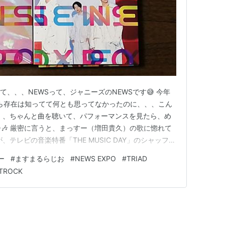
て、、、NEWSって、ジャニーズのNEWSです😅 今年
から存在は知ってて何とも思ってなかったのに、、、こん
、、ちゃんと曲を聴いて、パフォーマンスを見たら、め
🎶 厳密に言うと、まっすー（増田貴久）の歌に惚れて
が、テレビの音楽特番「THE MUSIC DAY」のシャッフル
」の一節を歌うの聞いて、心を鷲掴みにされました🤭💕
ー
#
ますまるらじお
#
NEWS EXPO
#
TRIAD
beの「ジャにのちゃんねる」を見てて、中丸くんていいな
TROCK