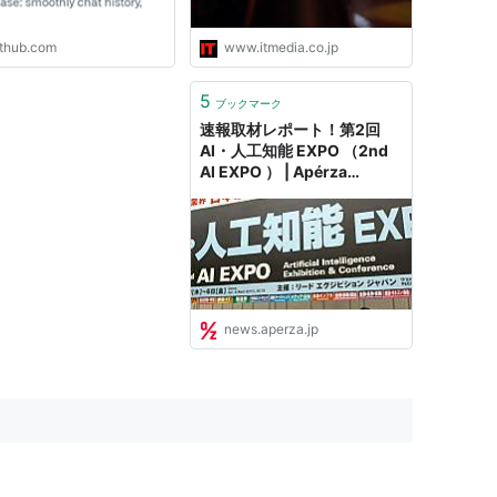
 feed updates, or
am logs in both
ithub.com
www.itmedia.co.jp
ctions without layout
5
ブックマーク
速報取材レポート！第2回
AI・人工知能 EXPO （2nd
AI EXPO ） | Apérza
News（アペルザニュース）
| ものづくり産業向けニュー
スサイト
news.aperza.jp