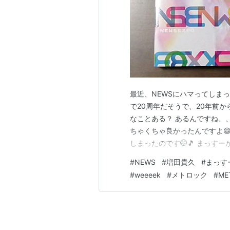
最近、NEWSにハマってしまっ
で20周年だそうで、20年前
なことある？ あるんですね、
ちゃくちゃ良かったんですよ
しまったのです🤭🎵 まっすー
メドレーで「空と君のあいだに
#
NEWS
#
増田貴久
#
まっす
順を追って書くと、・YouTu
#
weeeek
#
メトロック
#
ME
と思って「ますまるらじお」…