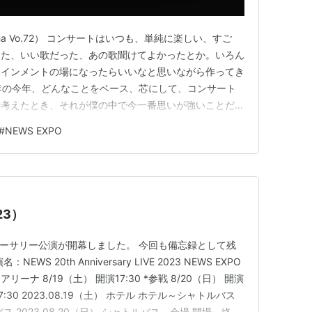
ha Vo.72） コンサートはいつも、単純に楽しい、すご
した、いい歌だった、あの歌聞けてよかったとか。いろん
テインメントの場になったらいいなと思いながら作ってき
周年の今年、どんなことをベース、芯にして、コンサート
と考えたとき、それが僕の中で今一番思いが強いことだっ
している人たちは数えきれないくらいたくさんいて。いく
#
NEWS EXPO
のたくさんの感謝があるけど、 そもそも、あの日、俺
？ （TV…
23）
アニバーサリー公演が開幕しました。 今回も備忘録として残
S 20th Anniversary LIVE 2023 NEWS EXPO
ナ 8/19（土） 開演17:30 *参戦 8/20（日） 開演
演17:30 2023.08.19（土） ホテル ホテル～シャトルバス
 2023.08.20（日） シャトルバス～会場 開場～終演