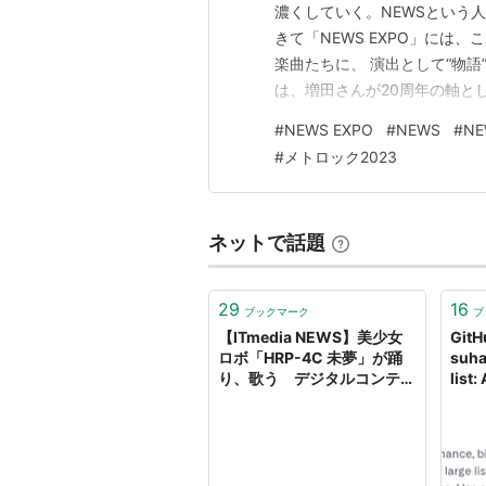
濃くしていく。NEWSという
きて「NEWS EXPO」には
楽曲たちに、 演出として“物
は、増田さんが20周年の軸と
3人が出会ったことが奇跡』 
#
NEWS EXPO
#
NEWS
#
NE
て』 という想いに、全く別々
#
メトロック2023
のメッセージを成しているとい
ネットで話題
29
16
ブックマーク
ブ
【ITmedia NEWS】美少女
GitH
ロボ「HRP-4C 未夢」が踊
suha
り、歌う デジタルコンテン
list
ツEXPO2010より
bidir
list
list 
Reac
smoo