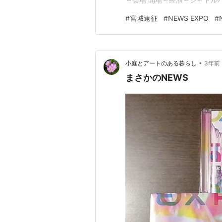
～シャトルバス 2023.08.
#
宮城遠征
#
NEWS EXPO
#
らいに…
•
小庭とアートのある暮らし
3年前
まさかのNEWS