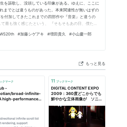
人生を謳歌し、没頭している印象がある。ゆえに、ここに
、これまでとは違うものがあった。本来関連性が無いはずの
語”を付加してきたこれまでの四部作や『音楽』と違うの
して最も強く感じたという、 『そもそもあの日、僕たち
『この人生でよかった』 『この人生を選んだことがすべ
WS20th
#
加藤シゲアキ
#
増田貴久
#
小山慶一郎
で制作されたはずの音楽のほうから自然に、一貫してこ
うことで…
もっと見る
11
ックマーク
ブックマーク
ub -
DIGITAL CONTENT EXPO
otian/broad-infinite-
2009：360度どこからでも
: A high-performance,
鮮やかな立体画像が ソニー
ectional infinite scroll
の裸眼立体視ディスプレイを
 component for large
見てきた - ITmedia News
rendering, support
t/Vue/Expo. Use case:
thly chat history,