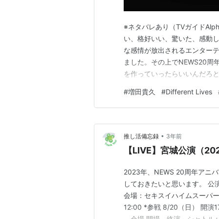
※ネタバレあり（TVガイドAlp
い、格好いい、驚いた、感動
な感情が放出されるエンター
ました。その上でNEWS20
を作っていったらいいんだろ
たんですよね。もちろん感謝
#
増田貴久
#
Different Lives
ら感謝してもしきれないぐらい
たち３人が出会っていなかったら
•
推し活備忘録
3年前
【LIVE】宮城公演（20
2023年、NEWS 20周年
しておきたいと思います。 公演名：NEW
会場：セキスイハイムスーパーアリー
12:00 *参戦 8/20（日） 開
～会場 開場～終演～シャトルバス