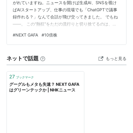
がれていますね。ニュースを開けば生成AI、SNSを覗け
ばAIスタートアップ、仕事の現場でも「ChatGPTで議事
録作れる？」なんて会話が飛び交ってきました。 でもね
——。 この“熱狂”をただの流行りと切り捨てるのは、あ
まりにももったいない。なぜって？この状況、どこかで
#
NEXT GAFA
#
10倍株
見たことあるんです。 あの頃の“インターネット”と、今
の“AI”が重なる 思い出してください。1990年代後半、誰
もが「インターネットって何？」と言っていた頃に、静
ネットで話題
もっと見る
かに牙を研いでいた企業がいました。 Google。
Amazon。Facebook。Apple。 今では“GAFA…
27
ブックマーク
グーグルもメタも失速？ NEXT GAFA
はグリーンテックか | NHKニュース