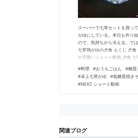
スーパーで七草セットを買っ
がゆにしている。本日も作り
ので、気持ちから冷える。では
七草鶏がゆの夕食 もくじ 夕食 
の可愛いショート動画 夕食 
ザーサイ・タラコ・梅干し・い
#
料理
#
おうちごはん
#
糖質
ど煮る。鶏もも肉を取り出して
#
卓上七草がゆ
#
低糖質焼き
けし、切った七草を入れて煮込
#
NEXZ ショート動画
関連ブログ