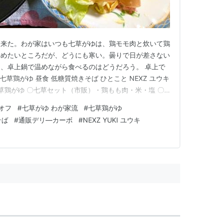
て来た。わが家はいつも七草がゆは、鶏モモ肉と炊いて鶏
始めたいところだが、どうにも寒い。曇りで日が差さない
、卓上鍋で温めながら食べるのはどうだろう。 卓上で
七草鶏がゆ 昼食 低糖質焼きそば ひとこと NEXZ ユウキ
七草鶏がゆ 〇七草セット（市販）・鶏もも肉・米・塩 〇
ぶりがっこ 切った鶏もも肉と水を鍋に入れて１時間ほ
オフ
#
七草がゆ わが家流
#
七草鶏がゆ
水を加え、米を煮込む。 スープで米を煮込む 塩で味付
そば
#
通販デリ―カーボ
#
NEXZ YUKI ユウキ
む。七…