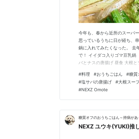
今年も、春から近所のスーパ
思っているうちに日が経ち、
鍋に入れてみたくなった。 去
で！ イイダコ入りゴマ豆乳鍋〈
バとナスの唐揚げ 昼食 大根と
「Y.U.K.I」 夕食 イイダ
#
料理
#
おうちごはん
#
糖質
ほうれん草・長ネギ・白滝・ゴ
#
塩サバの唐揚げ
#
大根スー
結び白滝、豆腐、豚バラ肉、イ
#
NEXZ Omote
糖質オフのおうちごはん～持病があ
NEXZ ユウキ(YUKI