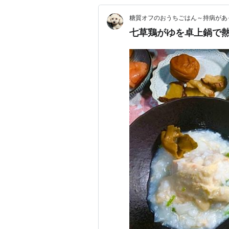
糖質オフのおうちごはん～持病があ
七草鶏がゆを卓上鍋で