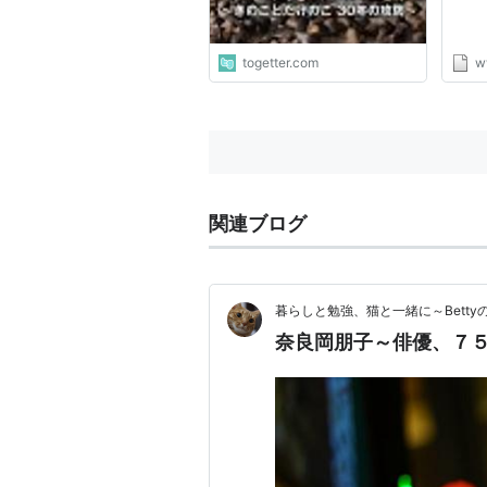
togetter.com
w
関連ブログ
暮らしと勉強、猫と一緒に～Betty
奈良岡朋子～俳優、７