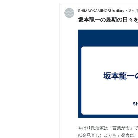
•
SHIMAOKAMINOBU’s diary
8ヶ
坂本龍一の最期の日々
やはり政治家は「言葉が命」
献金見直し）よりも」発言に