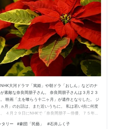
NHK大河ドラマ「篤姫」や朝ドラ「おしん」などのナ
が素敵な奈良岡朋子さん。 奈良岡朋子さんは３月２３
。 映画「土を喰らう十二ヶ月」が遺作となりした。 ジ
ヵ月」のお話は、また近いうちに。 私は若い頃に何度
。 ４月２９日にNHKで「奈良岡朋子～俳優、７５年の
ました。 奈良岡朋子さんは著名な洋画家を父にもち、
ンタリー
#
劇団「民藝」
#
石井ふく子
術学校）で洋画科を専攻していらっしゃいます。 しか