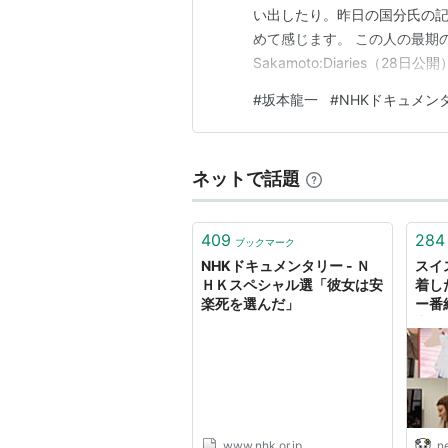
い出したり。昨日の国分氏の
めて感じます。 この人の最期の
Sakamoto:Diaries（
を表彰する国際エミー賞で、映
#
坂本龍一
#
NHKドキュメン
Days 坂本龍一 最期の日々
も。その番組をベースに、未完
ネットで話題
409
284
ブックマーク
NHKドキュメンタリー - Ｎ
スイ
ＨＫスペシャル選「彼女は安
着し
楽死を選んだ」
ー番
中。
の文
得す
を求
www.nhk.or.jp
n