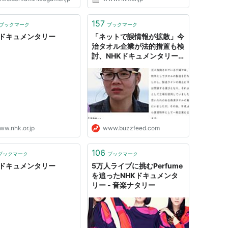
157
ブックマーク
ブックマーク
Kドキュメンタリー
「ネットで誤情報が拡散」今
治タオル企業が法的措置も検
討、NHKドキュメンタリー
で中傷殺到
ww.nhk.or.jp
www.buzzfeed.com
106
ブックマーク
ブックマーク
Kドキュメンタリー
5万人ライブに挑むPerfume
を追ったNHKドキュメンタ
リー - 音楽ナタリー