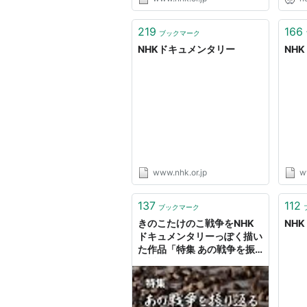
219
166
ブックマーク
NHKドキュメンタリー
NH
www.nhk.or.jp
w
137
112
ブックマーク
きのこたけのこ戦争をNHK
NH
ドキュメンタリーっぽく描い
た作品「特集 あの戦争を振
り返る」