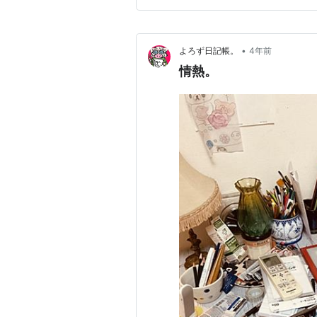
し、画家にはならずに、卒業と
•
よろず日記帳。
4年前
情熱。