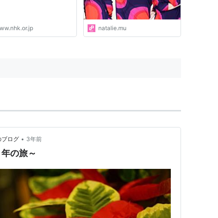
ww.nhk.or.jp
natalie.mu
•
のブログ
3年前
５年の旅～