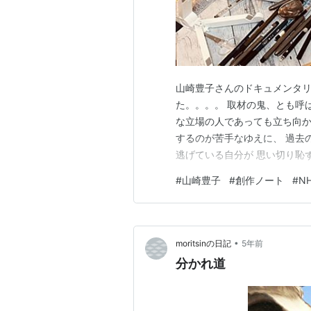
山崎豊子さんのドキュメンタリ
た。。。。 取材の鬼、とも呼
な立場の人であっても立ち向か
するのが苦手なゆえに、 過去
逃げている自分が 思い切り恥
もいい刺激を 受けました。 
#
山崎豊子
#
創作ノート
#
N
ちのめされて進んでゆこう。
•
moritsinの日記
5年前
分かれ道