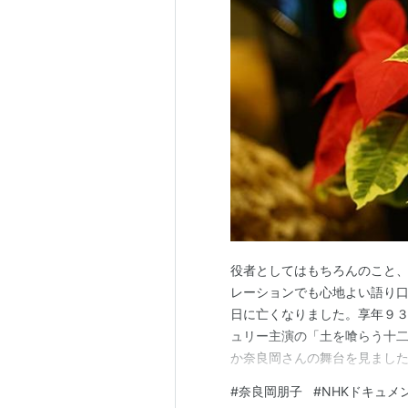
役者としてはもちろんのこと、
レーションでも心地よい語り口
日に亡くなりました。享年９３
ュリー主演の「土を喰らう十二
か奈良岡さんの舞台を見ました
旅～」という番組で追悼してい
#
奈良岡朋子
#
NHKドキュメ
ご自身も女子美術大学（女子美