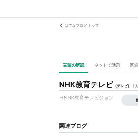
はてなブログ トップ
言葉の解説
ネットで話題
関
NHK教育テレビ
(
テレビ
)
【
→
NHK教育テレビジョン
関連ブログ