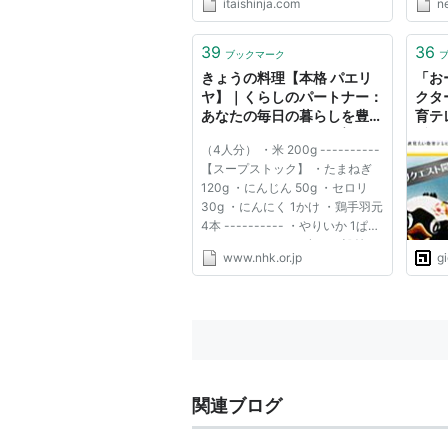
itaishinja.com
n
ろう日本） ◆0AyEq578t2 (東京
→http
都)：2011/05/15(日) 23:51:00.29
roadN
ID:M4g1x2if0● ETV特集「ネッ
pkey
39
36
ブックマーク
トワーク放射能汚染地図」 再放
・福
きょうの料理【本格 パエリ
「お
送希望→htt...
った 
ヤ】｜くらしのパートナー：
クタ
あなたの毎日の暮らしを豊か
育テ
にするEテレ（NHK教育テレ
番組
（4人分） ・米 200g ----------
ビ）の生活実用番組ポータル
【スープストック】 ・たまねぎ
サイトです。
120g ・にんじん 50g ・セロリ
30g ・にんにく 1かけ ・鶏手羽元
4本 ---------- ・やりいか 1ぱい
（100g） ・えび（有頭／殻付
www.nhk.or.jp
g
き） 4匹 ・ムール貝＊ 4コ ・あ
さり（砂抜きしたもの） 8コ ・ト
マト 1コ（150g） ・さやいんげ
ん 12本 ・パプリカ（赤） 1/...
関連ブログ