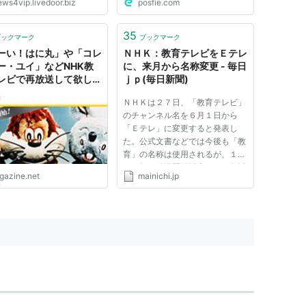
ews4vip.livedoor.biz
posfie.com
s://pid.nhk.or.jp/pid04/Reb
oticeInsert/Confirm.do?
=001-20110515-31-21920
35
ブックマーク
ブックマーク
島市は飯舘村より汚染やばか
ーい！はに丸」や「コレ
ＮＨＫ：教育テレビをＥテレ
・やばい線量...
ー・ユイ」などNHK教
に、来月から名称変更 - 毎日
レビで再放送して欲しい
ｊｐ(毎日新聞)
のリクエスト募集中
ＮＨＫは２７日、「教育テレビ」
のチャンネル名を６月１日から
「Ｅテレ」に変更すると発表し
た。公式文書などでは今後も「教
育」の名称は使用されるが、１９
５９年の放送開始以来、５０年以
igazine.net
mainichi.jp
上にわたって視聴者に親しまれた
「教育テレビ」の名称が消えるこ
とになった。 ＮＨＫは２０１０
年度から、教育テレビの愛称「Ｅ
テ...