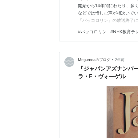
開始から14年間にわたり、多
などでは惜しむ声が相次いで
『パッコロリン』の放送終了につ
とは？その歴史と特徴 放送終了
#
パッコロリン
#
NHK教育テ
史に幕を下ろす パッコロリンと
開始：2011年3月28日（…
•
Megurecaのブログ
2年前
『ジャパンアズナンバー
ラ・F・ヴォ―ゲル