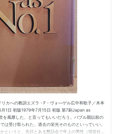
メリカへの教訓エズラ・F・ヴォ―ゲル広中和歌子／木本
1日 初版1979年7月15日 初版 第7刷Japan as
) かつて一世を風靡した、と言ってもいいだろう。バブル期以前の
本では受け取られた。過去の栄光そのものといっていい。
だかというと、先日とある懇話会で年上の男性（現役社