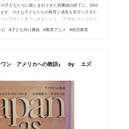
くの子どもたちに親しまれてきた同番組の終了に、SNS
います。小さな子どもたちの教育と成長を見守ってきた
いて詳しく見ていきましょう。 📑 目次 パッコロリン
の背景と経緯 視聴者への影響と反響 まとめ：14年の歴
レビ
#
子ども向け番組
#
教育アニメ
#
幼児教育
は？その歴史と特徴 ■ パッコロリンの基本情報 放送
ワン アメリカへの教訓』 by エズ