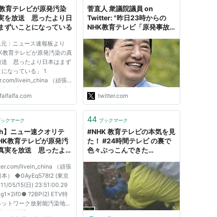
K教育テレビが原発汚染
菅直人 衆議院議員 on
実を放送 思ったより日
Twitter: "昨日23時からの
まずいことになっている
NHK教育テレビ「原発事故
＂最悪のシナリオ”～その時
集元：ニュース速報板より
誰が命を懸けるのか」をご覧
HK教育テレビが原発汚染の真
になりましたか。私自身を含
放送 思ったより日本はまず
め、多くの関係者からの取材
になっている」 1
を積み重ねた番組でした。一
er.com/livein_china （頑張
つ残念だったのは当時の東電
） ◆0AyEq578t2 (東京
の責任者が顔を出して取材に
falfalfa.com
twitter.com
011/05/15(日) 23:51:00.29
応じていないことです。"
4g1x2if0● ?2BP ETV特集
ットワーク放射能汚染地図」
44
ブックマーク
ブックマーク
送希望
ch】ニュー速クオリテ
#NHK 教育テレビの本気を見
://pid.nhk.or.jp/pid04/R...
NHK教育テレビが原発汚
た！ #24時間テレビ の裏で
真実を放送 思ったより
色々ぶっこんできた
はまずいことになってい
#baribara への反響
tter.com/livein_china （頑張
（20160828）
） ◆0AyEq578t2 (東京
11/05/15(日) 23:51:00.29
g1x2if0● ?2BP(2) ETV特
ネットワーク放射能汚染地
再放送希望