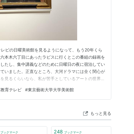
テレビの日曜美術館を見るようになって、もう20年くら
、六本木六丁目にあったラピスに行くとこの番組の録画を
ましたし、集中講義などのために日曜日の夜に宿泊してい
見ていました。正直なところ、大河ドラマには全く関心が
組を見るくらいなら、私が苦手としているアートの世界に
す。何かの発見があるからでしょう。また、正倉院展、日
K教育テレビ
#
東京藝術大学大学美術館
この番組です。もう一つあげれば、NHKのアナウンサ
）が非常によいのです（歴…
もっと見る
248
ブックマーク
ブックマーク