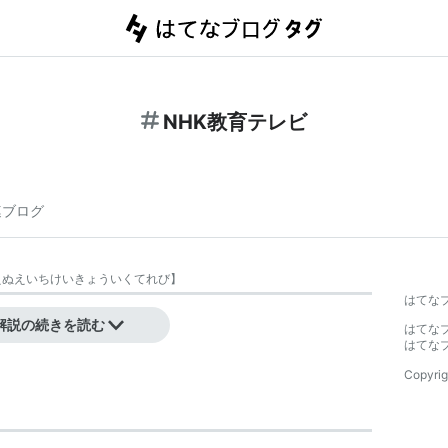
NHK教育テレビ
連ブログ
えぬえいちけいきょういくてれび
】
はてな
解説の続きを読む
はてな
はてな
Copyrig