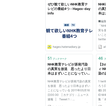
ぜひ観て欲しいNHK教育テ
NH
レビの番組4つ - Hagex-day
の真
info
本は
■編
「N
実を
いこと
twitt
ろう日本
hagex.hatenadiary.jp
al
都) :2
ID:M
「ネ
51
46
ブックマーク
再放
NHK教育テレビが原発汚染
【2
→https
の真実を放送 思ったより日
ィ:
本はまずいことになっている
染の
- 痛い信者(ﾉ∀`)
日本
NHK教育テレビが原発汚染の真実
1 twi
る
を放送 思ったより日本はまずい
ろう日本
ことになっている 2011年05月16
都) 20
日00:30 | カテゴリ：ニュース
ID:M4
速報 | Tweet 1：
集「
twitter.com/livein_china （頑張
図」 