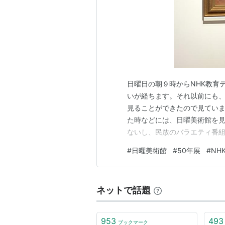
日曜日の朝９時からNHK教育
いが経ちます。それ以前にも
見ることができたので見てい
た時などには、日曜美術館を
ないし、民放のバラエティ番
触れるほうが面白かったので
#
日曜美術館
#
50年展
#
NH
本伝統工芸展を取り上げるのも
ーの方々の語り（ナレーション
ネットで話題
953
493
ブックマーク