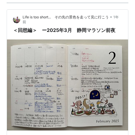
•
Life is too short... その先の景色を走って見に行こう
1年
前
＜回想編＞ ー2025年3月 静岡マラソン前夜