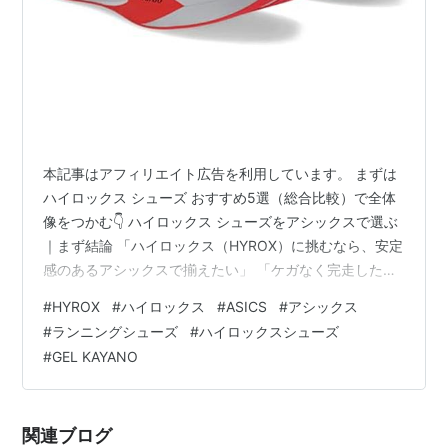
本記事はアフィリエイト広告を利用しています。 まずは
ハイロックス シューズ おすすめ5選（総合比較）で全体
像をつかむ👇 ハイロックス シューズをアシックスで選ぶ
｜まず結論 「ハイロックス（HYROX）に挑むなら、安定
感のあるアシックスで揃えたい」 「ケガなく完走した
い。脚に優しくて、スレッドでも滑らないASICSはど
#
HYROX
#
ハイロックス
#
ASICS
#
アシックス
れ？」 結論からいうと、ASICSは“安定性とクッションの
#
ランニングシューズ
#
ハイロックスシューズ
信頼感”でHYROX初挑戦と相性が良いブランドです。
#
GEL KAYANO
HYROX公式パートナーはPUMAですが、「無理なく8km
を走り切りたい」「足を痛めたくない」という人にとっ
て、 長距離ランで実績のあるアシックスは堅実な選択に
関連ブログ
なります。…