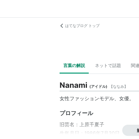
はてなブログ トップ
言葉の解説
ネットで話題
関
Nanami
(
アイドル
)
【
ななみ
】
女性ファッションモデル、女優。
プロフィール
旧芸名：上原千夏子
生年月日：1986年7月30日