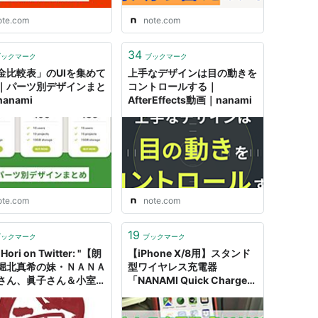
ote.com
note.com
34
ブックマーク
ブックマーク
金比較表」のUIを集めて
上手なデザインは目の動きを
｜パーツ別デザインまと
コントロールする｜
anami
AfterEffects動画｜nanami
ote.com
note.com
19
ブックマーク
ブックマーク
 Hori on Twitter: "【朗
【iPhone X/8用】スタンド
堀北真希の妹・ＮＡＮＡ
型ワイヤレス充電器
さん、眞子さん＆小室圭
「NANAMI Quick Charge
結婚問題に「批判するだ
2.0」レビュー！ - みやちま
熱を出してるのが不思
ん.com