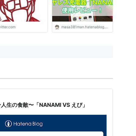
と、極めて冷静でまとも
応。 国の終わりが来る
ように騒いでいるAERA
室ジャーナリストや某歴
授たちより遥…
itter.com
masa381man.hatenablog.com
s://t.co/JDBVDTbJNR"
生の食敵〜「NANAMI VS えび」