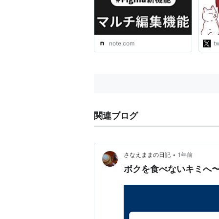
議」
な反
かの
や皇
史教
note.com
tw
http
関連ブログ
•
さなえままの日記
1年前
ボクを食べないキミへ〜人