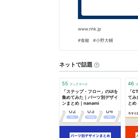
たまッチ!（フジテレビ、2009年3
www.nhk.jp
#
食敵
#
小野大輔
ネットで話題
55
46
ブックマーク
「ステップ・フロー」のUIを
「C
集めてみた｜パーツ別デザイ
てみ
ンまとめ｜nanami
とめ｜