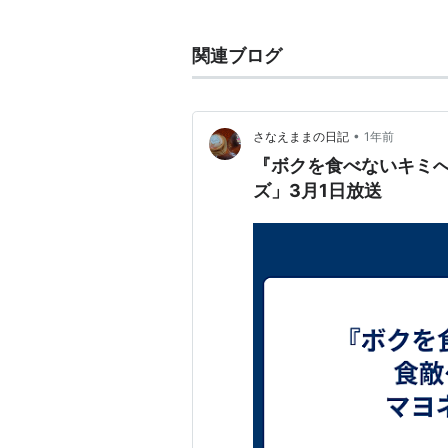
出身地：千葉県出身
血液型：O型
関連ブログ
身長：172cm
スリーサイズ：B76 - W58 - H86
所属事務所：FS Agent
•
さなえままの日記
1年前
『ボクを食べないキミへ〜
経歴
ズ」3月1日放送
2005年、第1回ミス東京ガールズ
雑誌
JJ（光文社） - レギュラーモデ
GINGER（幻冬舎） - レギュラ
テレビ
レコ☆HITS!（日本テレビ、200
めざましテレビ（フジテレビ、200