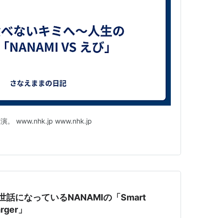
w.nhk.jp www.nhk.jp
変お世話になっているNANAMIの「Smart
arger」