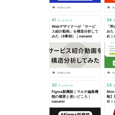
note.com
n
41
34
ブックマーク
Webデザイナーが「サービ
「料
ス紹介動画」を構造分析して
みた
みた（8事例）｜nanami
め｜n
note.com
n
30
24
ブックマーク
Figma新機能｜マルチ編集機
Shin
能の概要と使いどころ｜
報】
nanami
ＭＩ
さん
けの