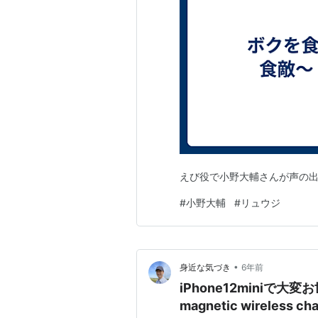
えび役で小野大輔さんが声の出演。 ww
#
小野大輔
#
リュウジ
•
身近な気づき
6年前
iPhone12miniで大
magnetic wireless ch