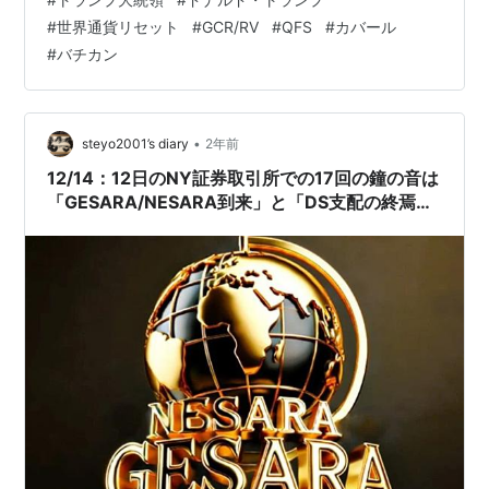
OK自由にお使いください。地球開放の為に拡散していた
#
世界通貨リセット
#
GCR/RV
#
QFS
#
カバール
だけると幸いです。タグ、検索キーワードの順番だけ変
#
バチカン
えてください＾＾アメーバブログがお勧めですが、削除
覚悟でお願いします、私は昨年1000ページ以上あるアメ
ーバブログバンされました。 …
•
steyo2001’s diary
2年前
12/14：12日のNY証券取引所での17回の鐘の音は
「GESARA/NESARA到来」と「DS支配の終焉」
を伝える暗号だった？！