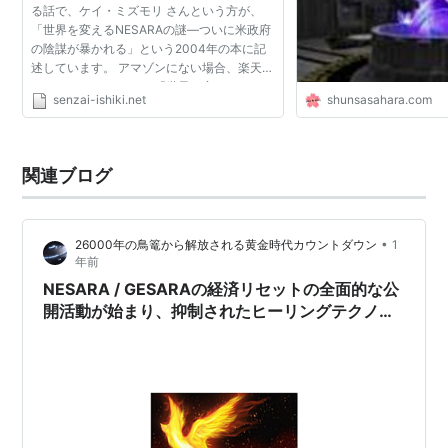
る話で、ケイ・ミズモリ さんという方が、
「世界を変えるNESARAの謎―ついに米政府
の陰謀が暴かれる」という2004年の本に記
述しています。 アマゾンにない場合、楽天の
リンクはこちらです。 「世界を変える
senzai-ishiki.net
shunsasahara.com
NESARAの謎 ついに米政府の陰謀が暴かれる
[ ケイ・ミズモリ ]」 ケイ...
関連ブログ
•
26000年の鳥篭から解放される黄金時代カウントダウン
1
年前
NESARA / GESARAの経済リセットの全面的な公
開活動が始まり、抑制されたヒーリングテクノロ
ジーの解放が始まりました。負債時計:「2025年7
月4日に「連邦準備銀行」からの独立を宣言しま
す