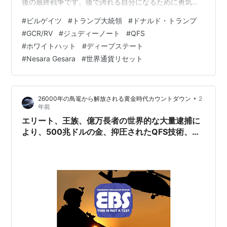
後の最終戦争です。後で誇れる自分になるために勇気を
出して行動を起こしています 大覚醒がやってきました、
#
ビルゲイツ
#
トランプ大統領
#
ドナルド・トランプ
地球人の覚醒によって黄金時代は早くも遅くもなりま
#
GCR/RV
#
ジュディーノート
#
QFS
す。 グラウンディングの方法 オーラの癒し 脊椎の浄化
#
ホワイトハット
#
ディープステート
方法 紫の炎を人生に活かすための9つのステップ ハイア
#
Nesara Gesara
#
世界通貨リセット
ーセルフと繋がるワーク１章～４章 マスクの危険性 地域
社会のリーダーの皆様へ 金融リセット時、民衆の安全と
健康維持のための計画 こちら…
•
26000年の鳥篭から解放される黄金時代カウントダウン
2
年前
エリート、王族、億万長者の世界的な大量逮捕に
より、500兆ドルの金、抑圧されたQFS技術、地
下都市、および世界的な人身売買ネットワークが
暴露されます!