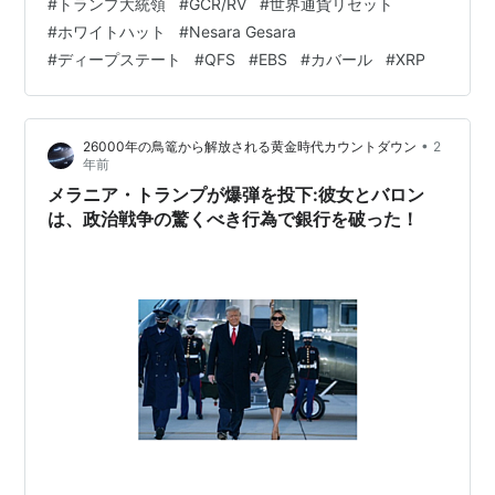
#
トランプ大統領
#
GCR/RV
#
世界通貨リセット
地球人の覚醒によって黄金時代は早くも遅くもなりま
#
ホワイトハット
#
Nesara Gesara
す。 グラウンディングの方法 オーラの癒し 脊椎の浄化
#
ディープステート
#
QFS
#
EBS
#
カバール
#
XRP
方法 紫の炎を人生に活かすための9つのステップ ハイア
ーセルフと繋がるワーク１章～４章 マスクの危険性 地域
社会のリーダーの皆様へ 金融リセット時、民衆の安全と
•
26000年の鳥篭から解放される黄金時代カウントダウン
2
健康維持のための計画 こちら…
年前
メラニア・トランプが爆弾を投下:彼女とバロン
は、政治戦争の驚くべき行為で銀行を破った！