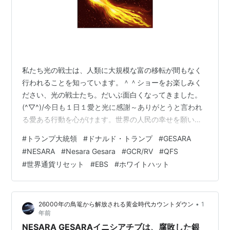
私たち光の戦士は、人類に大規模な富の移転が間もなく
行われることを知っています。＾＾ショーをお楽しみく
ださい、光の戦士たち。だいぶ面白くなってきました。
(^▽^)/今日も１日１愛と光に感謝～ありがとうと言われ
る愛ある行動を心がけます。世界の人民の幸せを願い思
いやりの気持ちを忘れない24時間を過ごします＾＾車を
#
トランプ大統領
#
ドナルド・トランプ
#
GESARA
乗る場合は譲り合いの気持ちを大切に誓います「歴史的
#
NESARA
#
Nesara Gesara
#
GCR/RV
#
QFS
な人類最後の最終戦争です。後で誇れる自分になるため
#
世界通貨リセット
#
EBS
#
ホワイトハット
に勇気を出して行動を起こしています。大覚醒がやって
きました＾＾(^▽^)/＾＾私のブログやYouTube動画全コ
ピーOK自由にお使いください。地球開放の為に拡散して
•
26000年の鳥篭から解放される黄金時代カウントダウン
1
いただけると幸いです。タグ、…
年前
NESARA GESARAイニシアチブは、腐敗した銀