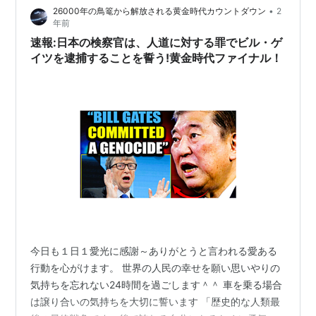
•
26000年の鳥篭から解放される黄金時代カウントダウン
2
健康維持のための計画 こちら…
年前
速報:日本の検察官は、人道に対する罪でビル・ゲ
イツを逮捕することを誓う!黄金時代ファイナル！
今日も１日１愛光に感謝～ありがとうと言われる愛ある
行動を心がけます。 世界の人民の幸せを願い思いやりの
気持ちを忘れない24時間を過ごします＾＾ 車を乗る場合
は譲り合いの気持ちを大切に誓います 「歴史的な人類最