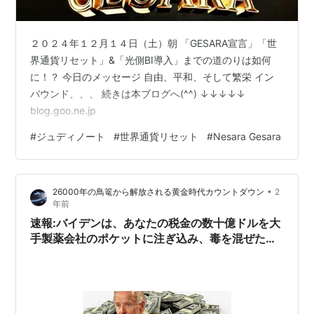
２０２４年１２月１４日（土）朝 「GESARA宣言」「世
界通貨リセット」&「光側BI導入」までの道のりは如何
に！？ 今日のメッセージ 自由、平和、そして繁栄 イン
バウンド、、、 続きは本ブログへ(^^) ↓↓↓↓↓
blog.goo.ne.jp
#
ジュディノート
#
世界通貨リセット
#
Nesara Gesara
•
26000年の鳥篭から解放される黄金時代カウントダウン
2
年前
速報:バイデンは、あなたの税金の数十億ドルを大
手製薬会社のポケットに注ぎ込み、毒を混ぜた減
量薬、つまり薬を装った生物兵器を押し込みます!