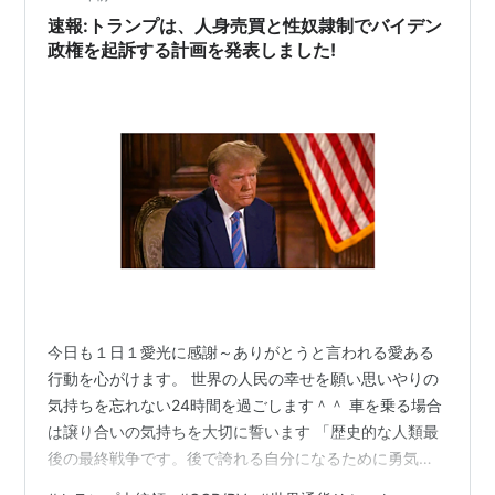
速報:トランプは、人身売買と性奴隷制でバイデン
政権を起訴する計画を発表しました!
今日も１日１愛光に感謝～ありがとうと言われる愛ある
行動を心がけます。 世界の人民の幸せを願い思いやりの
気持ちを忘れない24時間を過ごします＾＾ 車を乗る場合
は譲り合いの気持ちを大切に誓います 「歴史的な人類最
後の最終戦争です。後で誇れる自分になるために勇気を
出して行動を起こしています 大覚醒がやってきました、