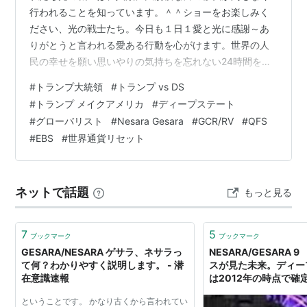
行われることを知っています。＾＾ショーをお楽しみく
ださい、光の戦士たち。今日も１日１愛と光に感謝～あ
りがとうと言われる愛ある行動を心がけます。世界の人
民の幸せを願い思いやりの気持ちを忘れない24時間を過
ごします＾＾車を乗る場合は譲り合いの気持ちを大切に
#
トランプ大統領
#
トランプ vs DS
誓います「歴史的な人類最後の最終戦争です。後で誇れ
#
トランプ メイクアメリカ
#
ディープステート
る自分になるために勇気を出して行動を起こしていま
#
グローバリスト
#
Nesara Gesara
#
GCR/RV
#
QFS
す。大覚醒がやってきました＾＾(^▽^)/＾＾私のブログ
#
EBS
#
世界通貨リセット
やYouTube動画全コピーOK自由にお使いください。地球
開放の為に拡散していただけると幸いです。タグ、検索
キーワードの順番だけ変えてください＾…
ネットで話題
もっと見る
7
5
ブックマーク
ブックマーク
GESARA/NESARA ゲサラ、ネサラっ
NESARA/GESARA
て何？わかりやすく説明します。 - 潜
スが見た未来。ディー
在意識速報
は2012年の時点で確
笹原シュン☆これ今、
ということです。 かなり古くから言われてい