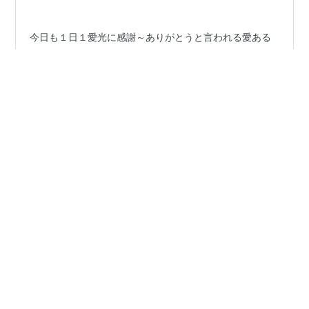
今日も１日１愛光に感謝～ありがとうと言われる愛ある
行動を心がけます。 世界の人民の幸せを願い思いやりの
気持ちを忘れない24時間を過ごします＾＾ 車を乗る場合
は譲り合いの気持ちを大切に誓います 「歴史的な人類最
後の最終戦争です。後で誇れる自分になるために勇気を
出して行動を起こしています 大覚醒がやってきました、
#
トランプ大統領
#
ドナルド・トランプ
地球人の覚醒によって黄金時代は早くも遅くもなりま
#
ジュディーノート
#
GCR/RV
#
Nesara Gesara
す。 グラウンディングの方法 オーラの癒し 脊椎の浄化
#
QFS
#
世界通貨リセット
#
ディープステート