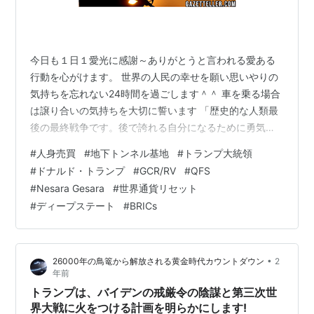
今日も１日１愛光に感謝～ありがとうと言われる愛ある
行動を心がけます。 世界の人民の幸せを願い思いやりの
気持ちを忘れない24時間を過ごします＾＾ 車を乗る場合
は譲り合いの気持ちを大切に誓います 「歴史的な人類最
後の最終戦争です。後で誇れる自分になるために勇気を
出して行動を起こしています 大覚醒がやってきました、
#
人身売買
#
地下トンネル基地
#
トランプ大統領
地球人の覚醒によって黄金時代は早くも遅くもなりま
#
ドナルド・トランプ
#
GCR/RV
#
QFS
す。 グラウンディングの方法 オーラの癒し 脊椎の浄化
#
Nesara Gesara
#
世界通貨リセット
方法 紫の炎を人生に活かすための9つのステップ ハイア
#
ディープステート
#
BRICs
ーセルフと繋がるワーク１章～４章 マスクの危険性 地域
社会のリーダーの皆様へ 金融リセット時、民衆の安全と
健康維持のための計画 こちら…
•
26000年の鳥篭から解放される黄金時代カウントダウン
2
年前
トランプは、バイデンの戒厳令の陰謀と第三次世
界大戦に火をつける計画を明らかにします!