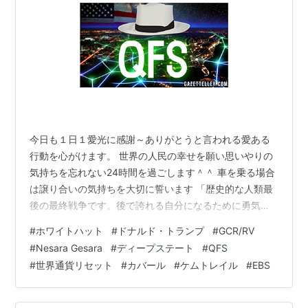
今日も１日１愛光に感謝～ありがとうと言われる愛ある
行動を心がけます。 世界の人民の幸せを願い思いやりの
気持ちを忘れない24時間を過ごします＾＾ 車を乗る場合
は譲り合いの気持ちを大切に誓います 「歴史的な人類最
後の最終戦争です。後で誇れる自分になるために勇気を
出して行動を起こしています 大覚醒がやってきました、
#
ホワイトハット
#
ドナルド・トランプ
#
GCR/RV
地球人の覚醒によって黄金時代は早くも遅くもなりま
#
Nesara Gesara
#
ディープステート
#
QFS
す。 グラウンディングの方法 オーラの癒し 脊椎の浄化
#
世界通貨リセット
#
カバール
#
ケムトレイル
#
EBS
方法 紫の炎を人生に活かすための9つのステップ ハイア
ーセルフと繋がるワーク１章～４章 マスクの危険性 地域
社会のリーダーの皆様へ 金融リセット時、民衆の安全と