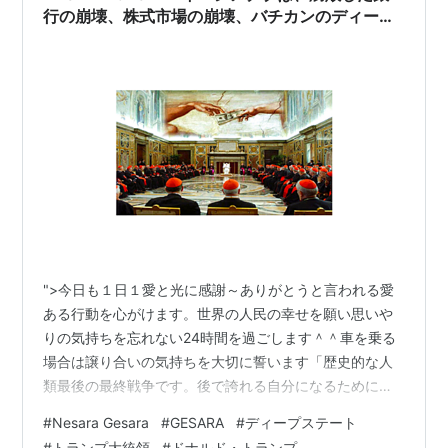
行の崩壊、株式市場の崩壊、バチカンのディープ
ステート企業の崩壊を明らかにします
">今日も１日１愛と光に感謝～ありがとうと言われる愛
ある行動を心がけます。世界の人民の幸せを願い思いや
りの気持ちを忘れない24時間を過ごします＾＾車を乗る
場合は譲り合いの気持ちを大切に誓います「歴史的な人
類最後の最終戦争です。後で誇れる自分になるために勇
気を出して行動を起こしています。大覚醒がやってきま
#
Nesara Gesara
#
GESARA
#
ディープステート
した＾＾(^▽^)/＾＾私のブログやYouTube動画全コピー
#
トランプ大統領
#
ドナルド・トランプ