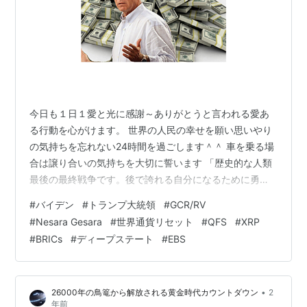
今日も１日１愛と光に感謝～ありがとうと言われる愛あ
る行動を心がけます。 世界の人民の幸せを願い思いやり
の気持ちを忘れない24時間を過ごします＾＾ 車を乗る場
合は譲り合いの気持ちを大切に誓います 「歴史的な人類
最後の最終戦争です。後で誇れる自分になるために勇気
を出して行動を起こしています 大覚醒がやってきまし
#
バイデン
#
トランプ大統領
#
GCR/RV
た、地球人の覚醒によって黄金時代は早くも遅くもなり
#
Nesara Gesara
#
世界通貨リセット
#
QFS
#
XRP
ます。 グラウンディングの方法 オーラの癒し 脊椎の浄
#
BRICs
#
ディープステート
#
EBS
化方法 紫の炎を人生に活かすための9つのステップ ハイ
アーセルフと繋がるワーク１章～４章 マスクの危険性 地
域社会のリーダーの皆様へ 金融リセット時、民衆の安全
•
26000年の鳥篭から解放される黄金時代カウントダウン
2
と健康維持のための計画 こち…
年前