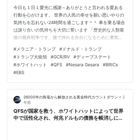
今日も１日１愛光に感謝～ありがとうと言われる愛ある
行動を心がけます。 世界の人民の幸せを願い思いやりの
気持ちを忘れない24時間を過ごします＾＾ 車を乗る場合
は譲り合いの気持ちを大切に誓います 「歴史的な人類最
後の最終戦争です。後で誇れる自分になるために勇気を
出して行動を起こしています 大覚醒がやってきました、
#
メラニア・トランプ
#
ドナルド・トランプ
地球人の覚醒によって黄金時代は早くも遅くもなりま
#
トランプ大統領
#
GCR/RV
#
ディープステート
す。 グラウンディングの方法 オーラの癒し 脊椎の浄化
#
ホワイトハット
#
QFS
#
Nesara Gesara
#
BRICs
方法 紫の炎を人生に活かすための9つのステップ ハイア
#
EBS
ーセルフと繋がるワーク１章～４章 マスクの危険性 地域
社会のリーダーの皆様へ 金融リセット時、民衆の安全と
健康維持のための計画 こちら…
•
26000年の鳥篭から解放される黄金時代カウントダウン
2
年前
QFSが国家を救う、ホワイトハットによって世界
中で活性化され、何兆ドルもの債務を帳消しに
し、ディープステートのCBDC展開を破壊し、中
央銀行の債務奴隷制を終わらせる!