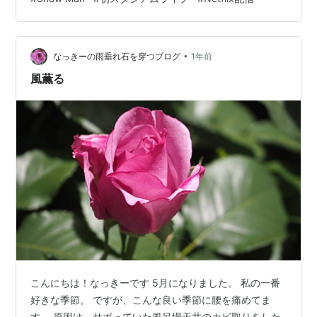
と思ってるので円盤発売まで我慢するかな。えっ？なる
よね、円盤。初スタジアムだもん。なるよね？ならなか
ったら泣くわ～(ノД`)・゜・。 ランキング参加中gooか
•
らきました
なっきーの雨垂れ石を穿つブログ
1年前
風薫る
こんにちは！なっきーです 5月になりました。 私の一番
好きな季節。 ですが、こんな良い季節に腰を痛めてま
す。 原因は、サボっていた風呂場天井のカビ取りをした