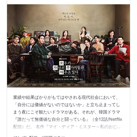
な自分」と闘い続けるすべての人に贈る群像劇
業績や結果ばかりがもてはやされる現代社会において、
「自分には価値がないのではないか」と立ち止まってし
まう夜にこそ観たいドラマがある。それが、韓国ドラマ
『誰だって無価値な自分と闘っている』（全12話/Netflix
配信）だ。 名作『マイ・ディア・ミスター～私のおじさ
ん～』や『私の解放日誌』を手掛け、人間の内面にある