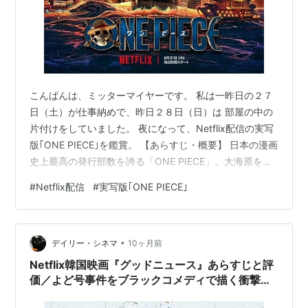
こんばんは、ミッターマイヤーです。 私は一昨日の２７
日（土）が仕事納めで、昨日２８日（日）は 部屋の中の
片付けをしていました。 夜になって、Netflix配信の実写
版｢ONE PIECE｣を鑑賞。 【あらすじ・概要】 日本の漫画
史上最高の発行部数を誇る「ONE PIECE」。大海原を舞
台に誰も見たことのない冒険の物語が全8話で描かれる。
#
Netflix配信
#
実写版｢ONE PIECE｣
伝説の海賊王ゴール・D・ロジャーの遺した“ひとつなぎ
の大秘宝（ワンピース）”を巡り、幾人もの海賊達が戦っ
ていた大海賊時代。そんな中、偉大なる海賊・赤髪のシ
•
ャンクスに憧れる少年ルフィは、シャンクスと海での再
デイリー・シネマ
10ヶ月前
会を約束する。それから数年後、成長したルフィは揺る
Netflix韓国映画『グッドニュース』あらすじと評
がぬ夢を…
価／よど号事件をブラックコメディで描く衝撃の
政治劇