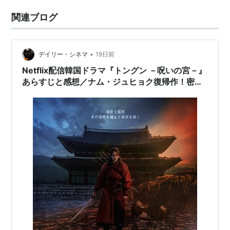
関連ブログ
•
デイリー・シネマ
19日前
Netflix配信韓国ドラマ『トングン －呪いの宮－』
あらすじと感想／ナム・ジュヒョク復帰作！密室
の王宮が舞台のダークファンタジーオカルト史劇
の魅力を徹底解説