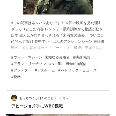
※この記事はネタバレありです！ 今回の映画を見た理由
ざっくりとした内容 レンジャー最終訓練から物語が動き
出す 主人公が向き合わされる「未清算の過去」 ついに自
己開示する81 劇中でいちばんのアクションシーン 最終決
戦へ このお話の本当の「ゴール」と、最後に突如立ち上
がるプロパガンダ臭 今回の映画を見た理由 「世界情勢鬱
#
ウォー・マシーン: 未知なる侵略者
#
映画感想
展開」の為、あまり重たい映画を見る気力が無いので、
#
アラン・リッチソン
#
Netflix
#
Netflix配信
軽く見られそうな作品がNetflixにあったので視聴（日本
#
プレデター
#
デスゲーム
#
パトリック・ヒューズ
国内では劇場公開されずに配信スルー） youtu.be アメリ
#
映画
カの軍人が主人公やないかい！と、自分に対してツッコ
ミたくなりましたが、話の展開自体は「政治」が絡んで
いません…
•
おうちのこと日々のこと
5ヶ月前
アヒージョ片手にWBC観戦