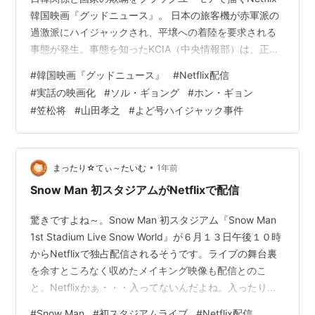
韓国映画『グッドニュース』。 日本の旅客機が赤軍派の
過激派にハイジャックされ、平壌への着陸を要求される
事態が発生。事態を知ったKCIA（中央情報部）は、正体
不明の政治フィクサーを投入し、機体をソウルに誘導す
#
韓国映画『グッドニュース』
#
Netflix配信
べく、空港を偽装する奇抜な作戦を展開する。 監督を務
#
実話の映画化
#
ソル・ギョング
#
ホン・ギョン
めたのは『名もなき野良犬の輪舞』(2017)、『キングメ
#
笠松将
#
山田孝之
#
よど号ハイジャック事件
ーカー 大統領を作った男』(2021)、『キル・ボクスン』
(2023)などのピョン・ソンヒョン。 ピョン・ソンヒョン
の全監督作品に出演しているソル・ギョングが政治フィ
クサー「…
•
まったり☆てぃ～たいむ
1年前
Snow Man 初スタジアムがNetflixで配信
驚きですよね～。Snow Man 初スタジアム『Snow Man
1st Stadium Live Snow World』が６月１３日午後１０時
からNetflixで独占配信されるそうです。ライブの舞台裏
を余すところなく収めたメイキング映像も配信とのこ
と。Netflixかぁ・・・入ってないんだよね。入ったり解
約したりするの面倒なんだよ～(・´з`・)絶対円盤になる
#
Snow Man
#
初スタジアムライブ
#
Netflix配信