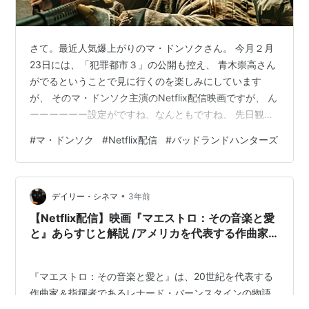
さて。最近人気爆上がりのマ・ドンソクさん。 今月２月
23日には、「犯罪都市３」の公開も控え、 青木崇高さん
がでるということで見に行くのを楽しみにしています
が、 そのマ・ドンソク主演のNetflix配信映画ですが、 ん
ーーーーーー設定がですね、なんともですね、 先日観た
『コンクリート・ユートピア』とそっくり。 世界は崩壊
#
マ・ドンソク
#
Netflix配信
#
バッドランドハンターズ
して、一つだけコンクリートの建物が残り、 そこには何
故か水と食料が・・・ その中で起きている出来事は、ま
ったく？？？全くかなぁ・・ まぁ、違うんですが、共通
•
しているのが、 『一人の男の欲望と狂気に導かれた間違
デイリー・シネマ
3年前
ったニューワールド。』 という感じでしょうか・・ コン
【Netflix配信】映画『マエストロ：その音楽と愛
クリートユートピア…
と』あらすじと解説 /アメリカを代表する作曲家
＆指揮者レナード・バーンスタインをブラッドリ
ー・クーパーが監督・主演で描く