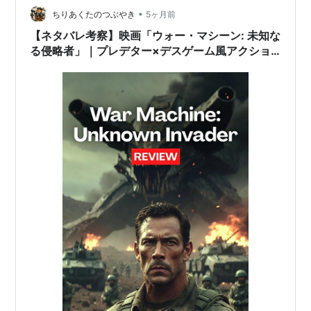
監督・脚本 トミー・ウィルコ…
•
ちりあくたのつぶやき
5ヶ月前
【ネタバレ考察】映画「ウォー・マシーン: 未知な
る侵略者」｜プレデター×デスゲーム風アクショ
ンのラストがきな臭すぎる件（アラン・リッチソ
ン主演）