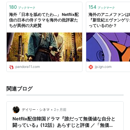
180
154
ブックマーク
ブックマーク
海外「日本を舐めてたわ…」 Netflix配
海外のアニメファンはNe
信の日本の侍ドラマを海外の批評家た
『新世紀エヴァンゲリ
ちが異例の大絶賛
っているのか？
pandora11.com
jp.ign.com
関連ブログ
•
デイリー・シネマ
2ヶ月前
Netflix配信韓国ドラマ『誰だって無価値な自分と
闘っている』(12話）あらすじと評価 ／「無価値