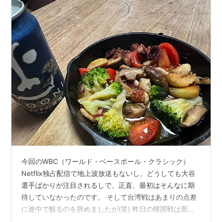
今回のWBC（ワールド・ベースボール・クラシック）
Netflix独占配信で地上波放送もないし、どうしても大谷
選手ばかりが注目されるしで、正直、最初はそんなに期
待していなかったのです。 そして台湾戦はあまりの点差
に途中で観るのを辞めましたが(笑) 昨日の韓国戦は面白
かったです！！ 鈴木誠也、いい仕事していましたね(^o^)