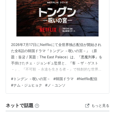
2026年7月17日にNetflixにて全世界独占配信が開始され
た全8話の韓国ドラマ『トングン －呪いの宮－』（原
題：동궁 / 英題：The East Palace）は、『悪魔判事』を
手掛けたチェ・ジョンギュ監督と、『客 －ザ・ゲスト
－』、『不可殺 －永遠を生きる者－』で独創的な世界観
を構築した脚本家コンビのクォン・ソラ、ソ・ジェウォ
#
トングン －呪いの宮－
#
韓国ドラマ
#
Netflix配信
ンがタッグを組み、朝鮮王朝の宮廷という密室空間に潜
#
ナム・ジュヒョク
#
ノ・ユンソ
む人間の業と呪詛を描いたダークファンタジーだ。 兵役
を経て本作が3年ぶりの復帰作となるナム・ジュヒョク
と、初の本格的史劇挑戦となるノ・ユンソの共演、そし
ネットで話題
もっと見る
てNetflixシリーズ初出演となる名優チョ・スンウの圧倒
的な…