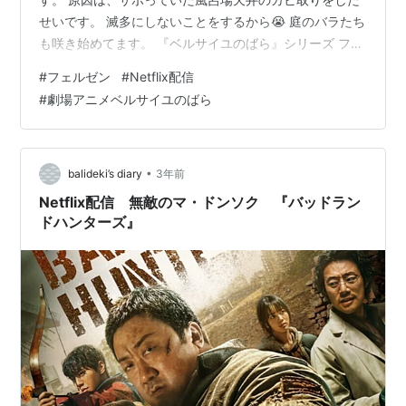
せいです。 滅多にしないことをするから😭 庭のバラたち
も咲き始めてます。 『ベルサイユのばら』シリーズ フェ
ルゼン これは一眼レフカメラで撮影。 やっぱりスマホカ
#
フェルゼン
#
Netflix配信
メラよりずっと綺麗に撮れてる。 フェルゼンは、強香で
#
劇場アニメベルサイユのばら
房咲きなので、一斉に咲くとゴージャス感があります
が、花もちはあまりよくないです。 なので、咲き切った
花は早めに剪定して花瓶に生けてます。 今朝、バラ鉢が
倒れてましたー😱 昨晩、強風で倒れないか心配してまし
•
balideki’s diary
3年前
たが、案の定、倒れていて慌…
Netflix配信 無敵のマ・ドンソク 『バッドラン
ドハンターズ』