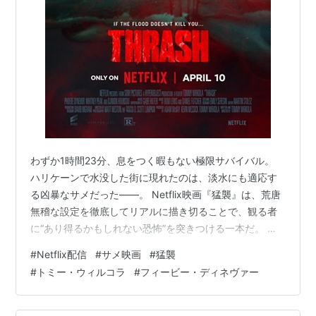
わずか1時間23分、息をつく暇もない極限サバイバル。
ハリケーンで水没した街に現れたのは、淡水にも適応す
る凶暴なサメだった――。 Netflix映画『猛襲』は、荒唐
無稽な設定を徹底してリアルに描き切ることで、観る者
に“あり得るかもしれない恐怖”を突きつける一本だ。 ネ
タバレなしで、その見どころを紹介する。 (津波を想起す
#
Netflix配信
#
サメ映画
#
猛襲
るシーンがあります。ご注意ください） 目次： Netflix映
#
トミー・ウィルコラ
#
フィービー・ディネヴァー
画『猛襲』作品基本情報 Netflix映画『猛襲』あらすじ
Netflix映画『猛襲』感想と解説 Netflix映画『猛襲』作品
基本情報 作品基本情報 タイトル 猛襲（原題：Storm）