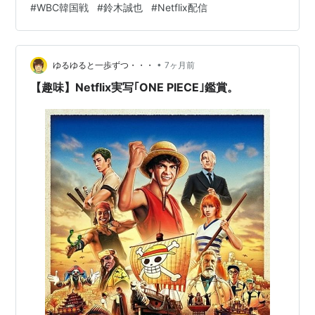
#
WBC韓国戦
#
鈴木誠也
#
Netflix配信
丿アヒージョをつまみつつ、美味しいお酒が飲めまし
た。ありがとう！ ところでこの時期の日本アスリートの
皆さんに「花粉症」の人っていないのでしょうか？ もし
•
花粉症だったら、薬とか飲めないのでは……？ドーピング
ゆるゆると一歩ずつ・・・
7ヶ月前
はあるのか？なくても眠気🥱とか？辛くないのかな？な
【趣味】Netflix実写｢ONE PIECE｣鑑賞。
んて、余計なことを考え…