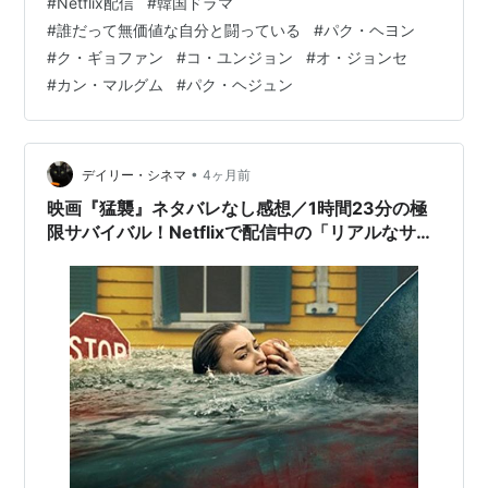
#
Netflix配信
#
韓国ドラマ
孤独や疎外感を描くことに定評のある脚本家パク・ヘヨ
#
誰だって無価値な自分と闘っている
#
パク・ヘヨン
ンと、繊細な心理描写を得意とする監督チャ・ヨンフン
#
ク・ギョファン
#
コ・ユンジョン
#
オ・ジョンセ
がタッグを組んだ本作は、JTBCおよびNetflixを通じて配
#
カン・マルグム
#
パク・ヘジュン
信され、大きな反響を呼んだ。 出演したどの俳優も素晴
らしい演技を見せているが、とりわけ、主人公のファ
ン・ドンマンを演じたク・…
•
デイリー・シネマ
4ヶ月前
映画『猛襲』ネタバレなし感想／1時間23分の極
限サバイバル！Netflixで配信中の「リアルなサメ
映画」が熱い