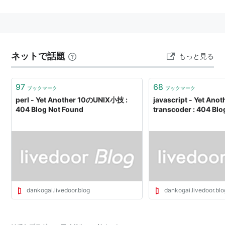
位を獲得した。
2011年6月に開票された第3回選抜総選挙で全員が選抜
入りしている。
ネットで話題
もっと見る
メンバー
97
68
名前
ふりがな
英語表記
生年月日
所属
ブックマーク
ブックマーク
perl - Yet Another 10のUNIX小技 :
javascript - Yet Ano
大島
おおしま・
Yuko_Oshima
1988年10
太田プロダ
404 Blog Not Found
transcoder : 404 Bl
優子
ゆうこ
月17日
クション
指原
さしはら・
Rino_Sashihara
1992年11
太田プロダ
莉乃
りの
月21日
クション
北原
きたはら・
Rie_Kitahara
1991年6月
太田プロダ
里英
りえ
24日
クション
横山
よこやま・
Yui_Yokoyama
1992年12
AKS
dankogai.livedoor.blog
dankogai.livedoor.blo
由依
ゆい
月8日
CD