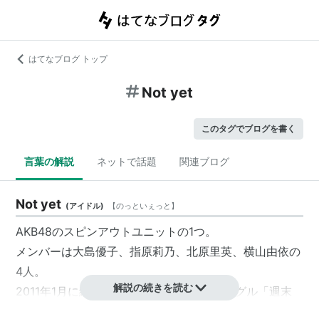
はてなブログ トップ
Not yet
このタグでブログを書く
言葉の解説
ネットで話題
関連ブログ
Not yet
(
アイドル
)
【
のっといぇっと
】
AKB48のスピンアウトユニットの1つ。
メンバーは大島優子、指原莉乃、北原里英、横山由依の
4人。
解説の続きを読む
2011年1月に結成され、同年3月16日、シングル「週末
Not yet」にてCDデビュー。同作がいきなりオリコン首