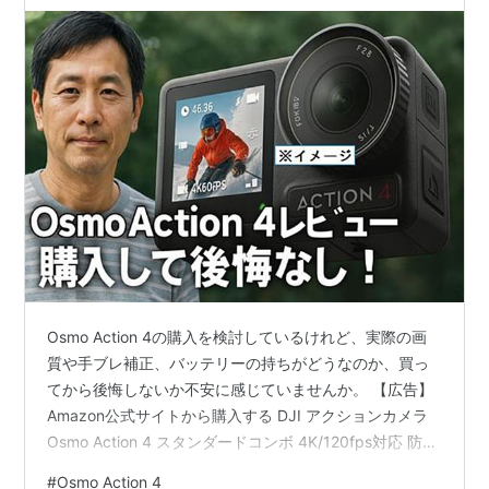
評価
Osmo Action 4の購入を検討しているけれど、実際の画
質や手ブレ補正、バッテリーの持ちがどうなのか、買っ
てから後悔しないか不安に感じていませんか。 【広告】
Amazon公式サイトから購入する DJI アクションカメラ
Osmo Action 4 スタンダードコンボ 4K/120fps対応 防水
アクションカメラ 1/1.3インチセンサー搭載 驚きの低照度
#
Osmo Action 4