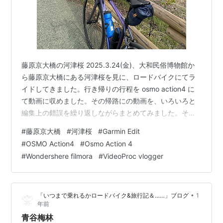
藤原京大橋の河津桜 2025.3.24(金)、大和民俗博物館か
ら藤原京大橋にある河津桜を見に、ロードバイクにてラ
イドしてきました。行き帰りの行程を osmo action4 に
て動画に収めました。その帰路にの動画を、いろいろと
編集上の錯誤を繰り返しながらまとめてみました。その
編集のことやらもろもろをここに記録しておきます。よ
#
藤原京大橋
#
河津桜
#
Garmin Edit
ろしければ参考にしてください。 ユーチューブへのリン
#
OSMO Action4
#
Osmo Action 4
ク ➡ https://youtu.be/6Ugv1F_YHxM 今回の撮影は 映像
#
Wondershere filmora
#
VideoProc vlogger
のもとは、osmo action4 を、Ulanzi スーパークランプを
使用して、ロードバイクのステム部分に固定して、4k、
60fps、超…
•
「いつまで乗れるかロードバイク&旅行記＆……」ブログ
1
年前
青谷梅林