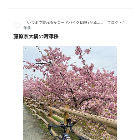
性能 10-bit & D-Log M カラーパフォーマンス 長時間駆
動の1770 mAhバッテリー 【国内正規品】 DJI Amazon
この記事では、Osmo Action 4を様々な角度から徹底レ
•
「いつまで乗れるかロードバイク&旅行記＆……」ブログ
1
ビューします。スペック表だけでは分か…
年前
藤原京大橋の河津桜