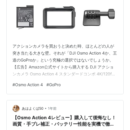
アクションカメラを買おうと決めた時、ほとんどの人が
突き当たる大きな壁。それが「DJI Osmo Action 4か、王
道のGoProか」という究極の選択ではないでしょうか。
【広告】Amazon公式サイトから購入する DJI アクショ
ンカメラ Osmo Action 4 スタンダードコンボ 4K/120fps
対応 防水アクションカメラ 1/1.3インチセンサー搭載 驚
#
Osmo Action 4
#
GoPro
きの低照度性能 10-bit & D-Log M カラーパフォーマンス
長時間駆動の1770 mAhバッテリー 【国内正規品】 DJI
Amazon どちらも素晴らしいカメラだからこそ、迷って
•
しまいますよね。 この記事では、どちら…
あはよくば50
1年前
【Osmo Action 4レビュー】購入して後悔なし！
画質・手ブレ補正・バッテリー性能を実機で徹底