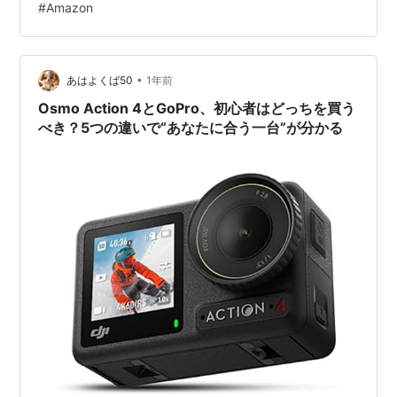
#
Amazon
安くなっているため、お得です。 Osmo Action 4の特徴
は？ ・1/1.3インチセンサー・4K UHD 120fps動画撮影に
対応・強力な手ぶれ補正・縦動画撮影に対応・防水ケー
スなしで、水…
•
あはよくば50
1年前
Osmo Action 4とGoPro、初心者はどっちを買う
べき？5つの違いで“あなたに合う一台”が分かる