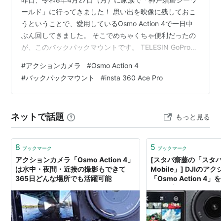
ールド」に行ってきました！ 思い出を映像に残しておこ
うということで、愛用しているOsmo Action 4で一日中
ぶん回してきました。 そこでめちゃくちゃ便利だったの
が、このバックパックマウントです。 TELESIN GoProに
適用マウントアクセサリー バックパッククリップ バッグ
#
アクションカメラ
#
Osmo Action 4
ストラップマウント 調節可能 GoPro用 アクセサリー
#
バックパックマウント
#
insta 360 Ace Pro
Hero 13-5 Black Mini / Insta360 X5 X4 X3 Ace Pro/Ace
Pro 2 Go2 / DJI Action 6 5 Pro 3 4 Pocket2 3用 TEL…
ネットで話題
もっと見る
8
5
ブックマーク
ブックマーク
アクションカメラ「Osmo Action 4」
[スタパ齋藤の「スタ
は水中・夜間・近接の撮影もできて
Mobile」] DJIの
365日どんな場所でも活躍可能
「Osmo Action 
た！ 着脱システムがマ