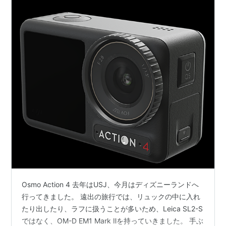
Osmo Action 4 去年はUSJ、今月はディズニーランドへ
行ってきました。 遠出の旅行では、リュックの中に入れ
たり出したり、ラフに扱うことが多いため、Leica SL2-S
ではなく、OM-D EM1 Mark Ⅱを持っていきました。 手ぶ