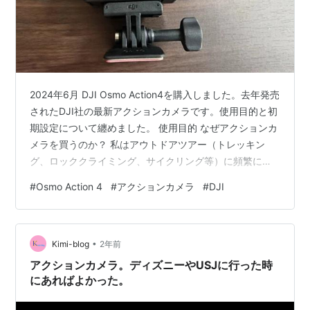
2024年6月 DJI Osmo Action4を購入しました。去年発売
されたDJI社の最新アクションカメラです。使用目的と初
期設定について纏めました。 使用目的 なぜアクションカ
メラを買うのか？ 私はアウトドアツアー（トレッキン
グ、ロッククライミング、サイクリング等）に頻繁に参
加していて、これらの映像を残すためアクションカメラ
#
Osmo Action 4
#
アクションカメラ
#
DJI
を購入したいと思っています。 普段はDJI社の小型ジン
バルカメラ（DJI Pocket2）をリュックに付けて撮影して
いるのですが、雨の日には使えない・ジンバル部は故障
•
しやすいので雑に扱えない等の欠点があります。 ▼DJI
Kimi-blog
2年前
Pocket2の故障と修理に関する過去記事 ai…
アクションカメラ。ディズニーやUSJに行った時
にあればよかった。