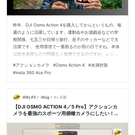
昨年、DJI Osmo Action 4を購入してからというもの、毎
週のように活躍しています。運動会やお遊戯会などの学
校関係、七五三や日帰り旅行、息子のサッカーなどで大
活躍です。 使用環境で一番困るのが雨の日ですね。本体
は防水使用なので問題なく使用できるのですが、レンズ
がべっとりと濡れてしまうと、滲んだ映像やボヤけた映
#
アクションカメラ
#
Osmo Action 4
#
水滴対策
像になってしまいます。 ここはしっかりと対策をしてお
#
insta 360 Ace Pro
くことが大切です。 ということで、私のレンズ濡れ対策
を紹介したいと思います。 用意するもの ガラコミラーコ
ートZERO サイドミラー&バックカメラ用 ソフト
99(SOFT99) glaco(ガラコ) 撥水剤 ガラコミラーコート
•
IRIELIFE！-Blog
9ヶ月前
Z…
【DJI OSMO ACTION 4／5 Pro】アクションカ
メラを最強のスポーツ用俯瞰カメラにしたい！神
アクセサリーはコレだ！