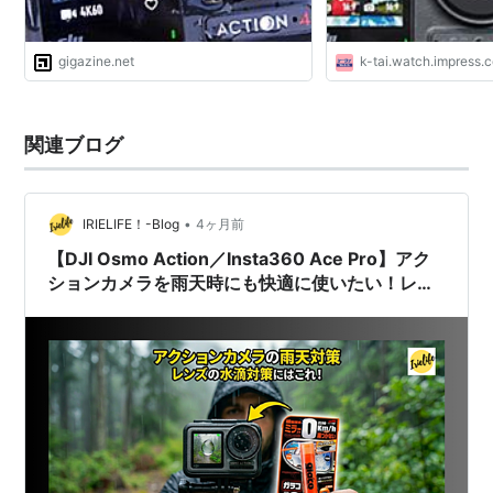
gigazine.net
k-tai.watch.impress.c
関連ブログ
•
IRIELIFE！-Blog
4ヶ月前
【DJI Osmo Action／Insta360 Ace Pro】アク
ションカメラを雨天時にも快適に使いたい！レン
ズの水滴対策にはこれ！