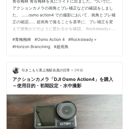
青谷梅林 青谷梅林を見にライドに出ました。ついでに、
アクションカメラの画角とブレ補正などの確認をしまし
た。 ……osmo action4 での撮影において、画角とブレ補
正の確認…… 超画角で撮ることを基準に、ブレ補正を変
えて画角がどのように変わるかを確認。 Rocksteady+ 、
Horizon Balancing に変えると、超画角設定にしても画角
#
青梅梅林
#
Osmo Action 4
#
Rocksteady＋
がかなり狭くなる。せっかくのアクションカメラの超画
#
Horizon Brancining
#
超画角
角映像が得られないのです。画角をとるか、ブレ補正を
とるかの選択が必要になります。でこぼこ道ではブレが
大きくなるでしょうからより補正の利いた手振れ補正は
欲しいのですが……。 梅の開花の様子
•
引きこもり系上海駐在員の日常
2年前
アクションカメラ「DJI Osmo Action4」を購入
～使用目的・初期設定・水中撮影