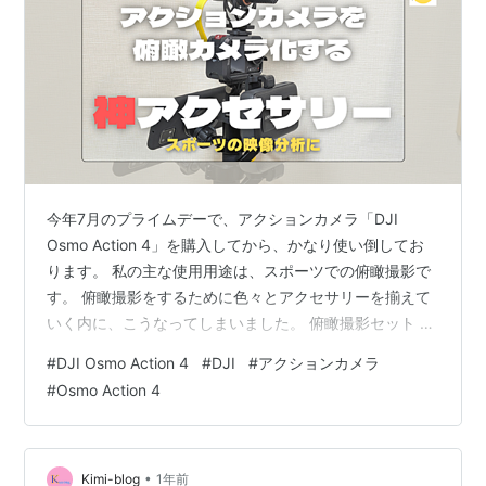
今年7月のプライムデーで、アクションカメラ「DJI
Osmo Action 4」を購入してから、かなり使い倒してお
ります。 私の主な使用用途は、スポーツでの俯瞰撮影で
す。 俯瞰撮影をするために色々とアクセサリーを揃えて
いく内に、こうなってしまいました。 俯瞰撮影セット と
いうことで、今回は俯瞰撮影をするために、私が使用し
#
DJI Osmo Action 4
#
DJI
#
アクションカメラ
ている神アクセサリーたちを順番に紹介していこうと思
#
Osmo Action 4
います。 使用しているアクセサリーたち DJI OSMO
ACTION 4 保護ケージ DJI Osmo Action 延長ロッド
COMICA VM10 PRO USB Type-C 分岐ケーブル Type-C
ケーブル クラン…
•
Kimi-blog
1年前