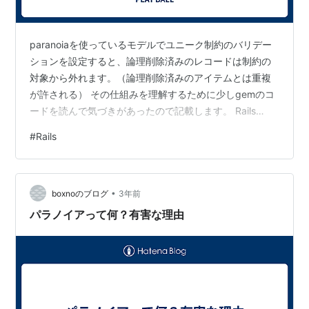
paranoiaを使っているモデルでユニーク制約のバリデー
ションを設定すると、論理削除済みのレコードは制約の
対象から外れます。（論理削除済みのアイテムとは重複
が許される） その仕組みを理解するために少しgemのコ
ードを読んで気づきがあったので記載します。 Rails
7.0.8 paranoia 2.6.3 きっかけと概要 paranoiaを使って
#
Rails
いるモデルでバリデーションのユニーク制約をかけた際
に、以下のことを知りました。 paranoiaで論理削除して
いるとユニーク制約の対象外になります class Book <
•
ApplicationRecord validates :title, un…
boxnoのブログ
3年前
パラノイアって何？有害な理由