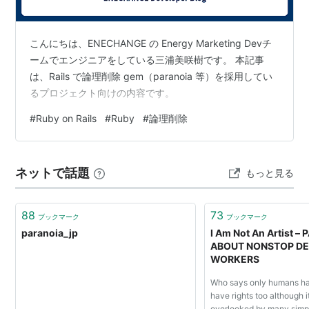
PARANOiA
190'
NAOKI
Dance Dance
Rebirth
Revolution 3rdMIX
こんにちは、ENECHANGE の Energy Marketing Devチ
PARANOiA
200
NAOKI
Dance Dance
ームでエンジニアをしている三浦美咲樹です。 本記事
EVOLUTION
Revolution Solo BASS
MIX
は、Rails で論理削除 gem（paranoia 等）を採用してい
るプロジェクト向けの内容です。
PARANOiA
270
NAOKI
Dance Dance
survivor
Revolution EXTREME
#
Ruby on Rails
#
Ruby
#
論理削除
PARANOiA
290
NAOKI
Dance Dance
survivor MAX
Revolution EXTREME
beatmaniaIIDX
9th style
ネットで話題
もっと見る
PARANOiA-
.3k
Sota
PS2版Dance Dance
Respect-
Fujimori
Revolution Party
Collection
88
73
ブックマーク
ブックマーク
paranoia_jp
I Am Not An Artist –
PARANOiA 〜
αTYPE-
jun(辛
Dance Dance
ABOUT NONSTOP DE
HADES〜
300
島純子)
Revolution SuperNOVA2
WORKERS
beatmaniaIIDX 15 DJ
TROOPERS
Who says only humans hav
have rights too although it
PARANOiA
CLIMAX of
TAG(田
Dance Dance
overlooked by many simp