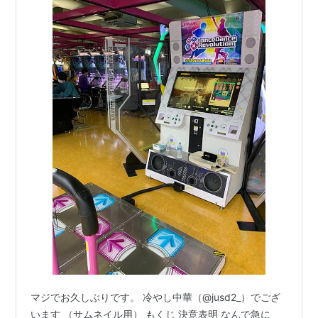
マジでお久しぶりです。 冷やし中華（@jusd2_）でござ
います （サムネイル用） もくじ 決意表明 なんで急に