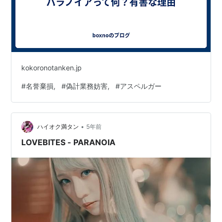
kokoronotanken.jp
#
名誉棄損,
#
偽計業務妨害,
#
アスペルガー
•
ハイオク満タン
5年前
LOVEBITES - PARANOIA