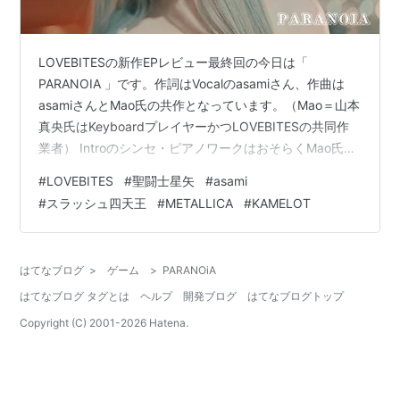
LOVEBITESの新作EPレビュー最終回の今日は「
PARANOIA 」です。作詞はVocalのasamiさん、作曲は
asamiさんとMao氏の共作となっています。（Mao＝山本
真央氏はKeyboardプレイヤーかつLOVEBITESの共同作
業者） Introのシンセ・ピアノワークはおそらくMao氏の
手が入っている気がしますが、聖闘士星矢「THE LOST
#
LOVEBITES
#
聖闘士星矢
#
asami
CANVAS 冥王神話」のハーデス地上降臨シーンを思わせ
#
スラッシュ四天王
#
METALLICA
#
KAMELOT
ます。 その後、初期METALLICAを思わせる重厚なリフで
スローインファストに展開、LOVEBITESはスラッシュ四
天王に影響を受けたバンドと見て間違いないですが、曲
はてなブログ
>
ゲーム
>
PARANOiA
の展開、時に聴…
はてなブログ タグとは
ヘルプ
開発ブログ
はてなブログトップ
Copyright (C) 2001-
2026
Hatena.