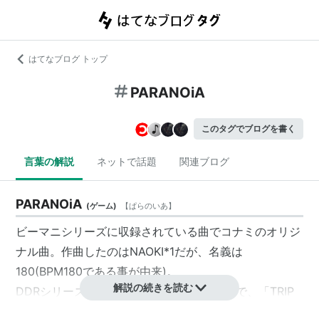
はてなブログ トップ
PARANOiA
このタグでブログを書く
言葉の解説
ネットで話題
関連ブログ
PARANOiA
(
ゲーム
)
【
ぱらのいあ
】
ビーマニシリーズに収録されている曲でコナミのオリジ
ナル曲。作曲したのはNAOKI
*1
だが、名義は
180(BPM180である事が由来)。
解説の続きを読む
DDRシリーズではMAXシリーズに変わるまで、「TRIP
MACHINE」と並び歴代のボス曲を務めてきた。