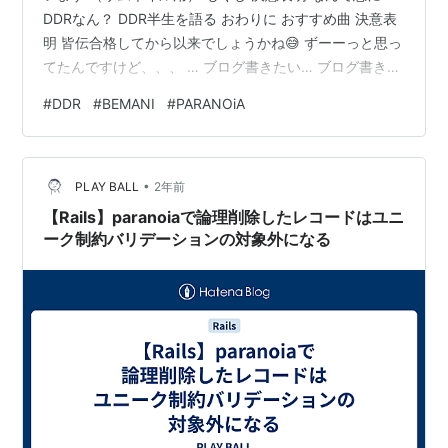
DDRなん？ DDR半生を語る おわりに おすすめ曲 決意表
明 皆伝合格してから以来でしょうかね😅 ずーーっと思っ
てたんですけど、、、 … ブログ書きたい… ブログ書きた
い…！ ブログ書きたい！… ブログ書きたいぃ！！！ …
#
DDR
#
BEMANI
#
PARANOiA
(ブーン…) ブログ書きたい♡ (HIKAKIN GAMES) ブンブ
ンハローYouTube！ヒカキンゲームズへようこそ！どう
もヒカキンです…… はぁ〜ブログ書きたいっ！(ﾋﾞｮｰﾝ)う
•
ふっふふふ… は〜い、気付けばね、これ久々じゃないか
PLAY BALL
2年前
な多分こんなの、 (ポン…
【Rails】paranoiaで論理削除したレコードはユニ
ーク制約バリデーションの対象外になる