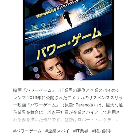
映画『パワーゲーム』：IT業界の裏側と企業スパイのジ
レンマ 2013年に公開されたアメリカのサスペンススリラ
ー映画『パワーゲーム』（原題: Paranoia）は、巨大な通
信業界を舞台に、若き平社員が企業スパイとして利用さ
れる姿を描いた作品です。監督はロバート・ルケティッ
クが務め、豪華キャストが顔を揃えています。物語の主
#
パワーゲーム
#
企業スパイ
#
IT業界
#
権力闘争
人公は、ニューヨークのブルックリンで病気の父と二人