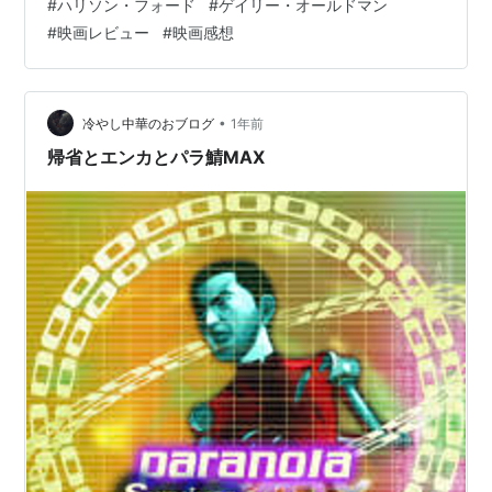
#
ハリソン・フォード
#
ゲイリー・オールドマン
暮らしをするアダム・キャシディ。彼は急成長中の通信
#
映画レビュー
#
映画感想
会社ワイアット社に勤める野心的な青年ですが、なかな
か出世の機会に恵まれず、くすぶる日々を送っていま
す。ある日、上司からの不当な解雇通告を受けたアダム
は、衝動的に会社の資金を流用して…
•
冷やし中華のおブログ
1年前
帰省とエンカとパラ鯖MAX