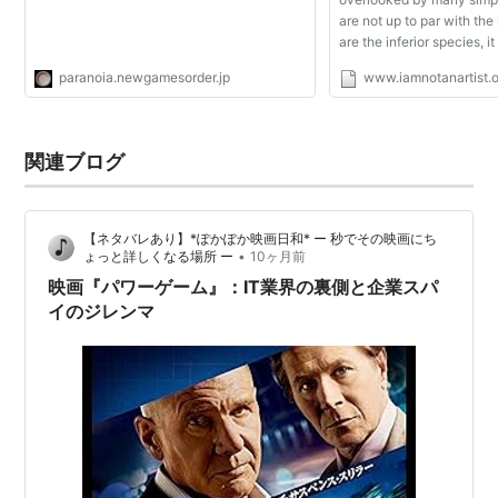
Revolution
MAXX 360
口康裕)
Revolution X3 VS
are not up to par with th
2ndMIX
are the inferior species, it
not mean we can just tram
paranoia.newgamesorder.jp
www.iamnotanartist.
just like that because they
*1
:
前田尚紀
関連ブログ
【ネタバレあり】*ぽかぽか映画日和* ー 秒でその映画にち
•
ょっと詳しくなる場所 ー
10ヶ月前
映画『パワーゲーム』：IT業界の裏側と企業スパ
イのジレンマ