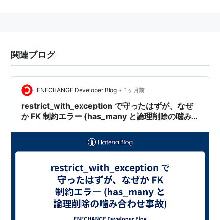
様々なリミックスがあり、代表的なものに、「MAX」
「Evolution」「survivor」等がある。
曲調としてはホ短調だが、メロディラインと呼べるもの
は特に存在しないのが特徴。
関連ブログ
PARANOiAリミックス一覧
•
ENECHANGE Developer Blog
1ヶ月前
アーティス
作曲/編
収録ゲーム
restrict_with_exception で守ったはずが、なぜ
ト名義
曲
か FK 制約エラー (has_many と論理削除の噛み
PARANOiA
合わせ事故)
180
NAOKI
Dance Dance
Revolution
PARANOiA
2MB
2MB(浅
PS版Dance Dance
KCET 〜clean
見祐一)
Revolution
mix〜
PARANOiA
190
NAOKI
Dance Dance
MAX〜DIRTY
Revolution 2ndMIX
MIX〜