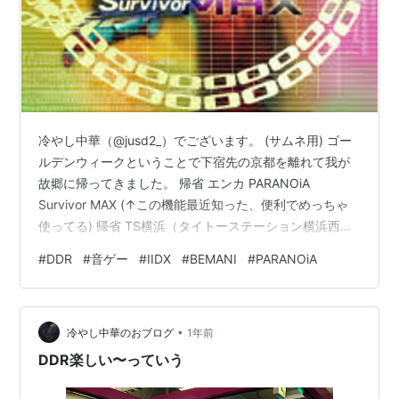
冷やし中華（@jusd2_）でございます。 (サムネ用) ゴー
ルデンウィークということで下宿先の京都を離れて我が
故郷に帰ってきました。 帰省 エンカ PARANOiA
Survivor MAX (↑この機能最近知った、便利でめっちゃ
使ってる) 帰省 TS横浜（タイトーステーション横浜西口
五番街 のことです😉）に久しぶりに行って、う
#
DDR
#
音ゲー
#
IIDX
#
BEMANI
#
PARANOiA
わ〜〜〜〜懐かし〜〜〜〜 とか思ってたらなんと
GITADORA Arena Model が入荷しているではありません
か‼️‼️‼️‼️‼️‼️‼️‼️‼️‼️‼️ （正直IIDXの新筐体が出た時も6台ある
•
弐寺のうち2台だけLMになって他は旧筐体のままだった
冷やし中華のおブログ
1年前
実績を持つゲ…
DDR楽しい〜っていう