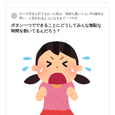
たい方に向けて、2025年最新の方法をご紹介しますね！
📋 この記事で分かること ✅Windows 11/10での絵文字入
ローマ字すら打てなかった私が「気持ち悪いくらいPC操作が
力の基本操作 ✅2025年版の最新機能と改善点 ✅ビジネス
•
早い」と言われるようになるまで
4年前
シーンでの実践的な活用法 ✅トラブル時…
ボタン一つでできることにどうしてみんな無駄な
時間を割いてるんだろう？