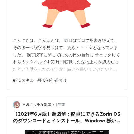
こんにちは、こんばんは。 昨日はブログを書き終えて、
その後一つ誤字を見つけて、あら・・・😌となっていま
した。 誤字脱字に関しては次の日の自分に チェックして
もらうスタイルです笑 昨日転職した先の上司が超人だっ
たという話をしたのですが、続きを書いていきたいと思
います。 nzumii.hatenablog.com 上司の目の前で仕事を
#
PCスキル
#
PC初心者向け
するようになったその日からの私の毎日は、日々覚える
ことが20個から30個覚えていくような感じ。 まぁ、身に
つくまでにやったことも色々あるんですが、そこはおい
•
おい書いていきたいと思います。 私が超人上司にまず最
日暮ニッチな部屋
5年前
初に言われたことは 「まずはショートカットキーから覚
【2021年6月版】超図解：簡単にできるZorin OS
えようか…
のダウンロードとインストール、Windows嫌い
のための良デザインOS（布教用／再々更新版）