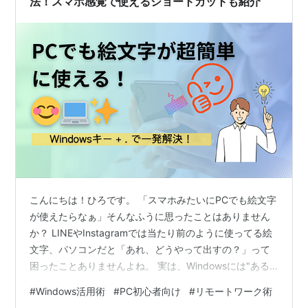
法！スマホ感覚で使えるショートカットも紹介
こんにちは！ひろです。 「スマホみたいにPCでも絵文字
が使えたらなぁ」そんなふうに思ったことはありません
か？ LINEやInstagramでは当たり前のように使ってる絵
文字、パソコンだと「あれ、どうやって出すの？」って
困ったことありませんよね。 実は、Windowsには"ある
ショートカット"を使うだけで、あっという間に絵文字入
#
Windows活用術
#
PC初心者向け
#
リモートワーク術
力ができるんです。 今回は、PCでも気軽に絵文字を使い