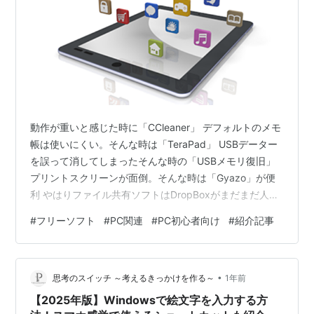
動作が重いと感じた時に「CCleaner」 デフォルトのメモ
帳は使いにくい。そんな時は「TeraPad」 USBデーター
を誤って消してしまったそんな時の「USBメモリ復旧」
プリントスクリーンが面倒。そんな時は「Gyazo」が便
利 やはりファイル共有ソフトはDropBoxがまだまだ人気
音楽プレイヤーとしても優秀だと私は思う「iTunes」 大
#
フリーソフト
#
PC関連
#
PC初心者向け
#
紹介記事
人気の「Spotify」 メール管理ソフトは「Thunderbird」
で決まり メディアプレイヤーは「MPC-BE」しかない！
Slypeより軽量で便利なPCゲーマー御用達のDiscord 解
•
凍・圧縮ソフトは「7-zip」が使いやすい 「完全に」アン
思考のスイッチ ～考えるきっかけを作る～
1年前
イン…
【2025年版】Windowsで絵文字を入力する方