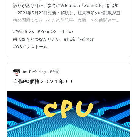
誤りがあり訂正、参考にWikipedia『Zorin OS』を追加
・2021年6月22日更新：解決し、注意事項のの記載が直
接の問題でなかったため別記事へ移動、その他関連する
文言の移動、解決についての別記事へのリンク化 この記
#
Windows
#
ZorinOS
#
Linux
事は「Zorin OS」導入に関する記事です。以前私のミス
#
PC好きとつながりたい
#
PC初心者向け
で正常に動作させれないことがあり、その都度更新を重
#
OSインストール
ねておりました。ただこちらで書いていた問題の予測が
見当違いであったためその文言の移動を下の別記事へ移
動させました。もし興味がございましたら「こうい…
•
tm-DIY’s blog
5年前
自作PC価格２０２１年！！