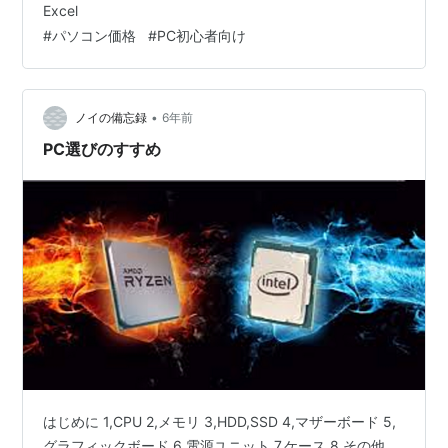
目次 今回は５万円以下 パソコンの核となるCPU マザー
Excel
ボード グラフィックボード メモリ CPUクーラー 電源
#
パソコン価格
#
PC初心者向け
PCケース 今回は５万円以下 組む自作PCとして、最低限
の動画編集にFPSゲームとあわよくば配信までできる環
境を目指して構成…
•
ノイの備忘録
6年前
PC選びのすすめ
はじめに 1,CPU 2,メモリ 3,HDD,SSD 4,マザーボード 5,
グラフィックボード 6,電源ユニット 7,ケース 8,その他