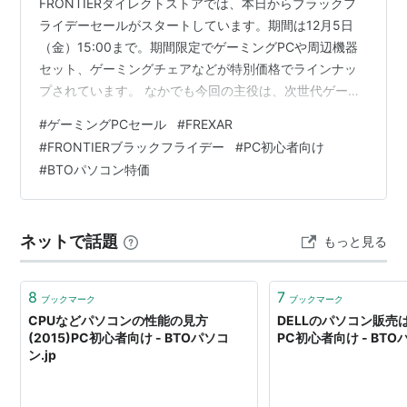
FRONTIERダイレクトストアでは、本日からブラックフ
ライデーセールがスタートしています。期間は12月5日
（金）15:00まで。期間限定でゲーミングPCや周辺機器
セット、ゲーミングチェアなどが特別価格でラインナッ
プされています。 なかでも今回の主役は、次世代ゲーミ
ングPCブランド「FREXAR」。これまでセール対象外だ
#
ゲーミングPCセール
#
FREXAR
ったこのブランドが、ブラックフライデーに合わせてつ
#
FRONTIERブラックフライデー
#
PC初心者向け
いに特別価格で登場しました。 ▶ ブラックフライデーセ
#
BTOパソコン特価
ール特設ページはこちら FREXARとは？次世代ゲーミン
グPCブランドの特徴 1. 高品質パーツを採用したゲーミン
グPC 2. 3年間の標準保証で安心して使える 3. 年1回…
ネットで話題
もっと見る
8
7
ブックマーク
ブックマーク
CPUなどパソコンの性能の見方
DELLのパソコン販売
(2015)PC初心者向け - BTOパソコ
PC初心者向け - BTO
ン.jp