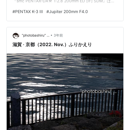
『smc PENTAX-DA☆ 1:2.8 200mm ED [IF] SDM』は写
りは申し分ないのだけど、開放で撮った時のボケが少し
#
PENTAX K-3 III
#
Jupiter 200mm F4.0
うるさいようなうるさくないような、という感じがあっ
たので、他のレンズを試しに使ってみようかという気に
なった。 Camera: PENTAX K-3 III, Lens: Jupite…
•
"photobashiru" ...
3年前
滋賀 · 京都（2022. Nov.）ふりかえり