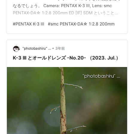
なるでしょう。 Camera: PENTAX K-3 III, Lens: smc
PENTAX-DA☆ 1:2.8 200mm ED [IF] SDM ということ
で、いつものようにモノクロ変換バージョンから。
#
PENTAX K-3 III
#
smc PENTAX-DA☆ 1:2.8 200mm
Camera: PENTAX K-3 III, Lens: smc PENTAX-DA☆
1:2.8 200mm ED [IF] SDM やはりオートフォーカスは…
•
"photobashiru" ...
3年前
K-3 III とオールドレンズ -No.20- （2023. Jul.）