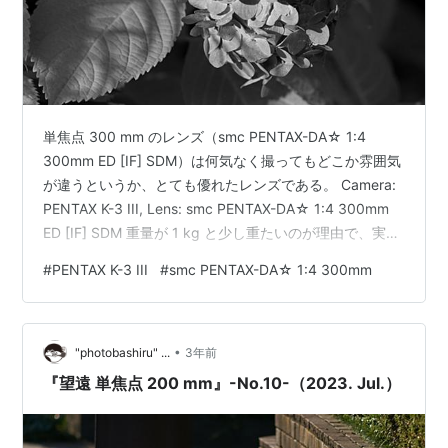
単焦点 300 mm のレンズ（smc PENTAX-DA☆ 1:4
300mm ED [IF] SDM）は何気なく撮ってもどこか雰囲気
が違うというか、とても優れたレンズである。 Camera:
PENTAX K-3 III, Lens: smc PENTAX-DA☆ 1:4 300mm
ED [IF] SDM 重量が 1 kg と少し重たいのが理由で、実は
あまり持ち出していないことに気づいた。 Camera:
#
PENTAX K-3 III
#
smc PENTAX-DA☆ 1:4 300mm
PENTAX K-3 III, Lens: smc PENTAX-DA☆ 1:4 300mm
ED [IF] SDM おそらく私が所有しているレンズの中でも
最も性能の良いレンズの一つだ…
•
"photobashiru" ...
3年前
『望遠 単焦点 200 mm』-No.10-（2023. Jul.）