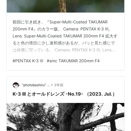
前回に引き続き、『Super-Multi-Coated TAKUMAR
200mm F4』のカラー版。 Camera: PENTAX K-3 III,
Lens: Super-Multi-Coated TAKUMAR 200mm F4 拡大す
ると色の境目に少し違和感があるが、パッと見た感じで
は綺麗に写っている。 Camera: PENTAX K-3 III, Lens:
Super-Multi-Coated TAKUMAR 200mm F4 これも液晶
#
PENTAX K-3 III
#
smc TAKUMAR 200mm F4
モニターでは見栄えがよかったのだが、PC 画面に出して
拡大してみると少しもやっとした感じがあった。液晶モ
ニターは当てにならないものである。（拡大…
•
"photobashiru" ...
3年前
K-3 III とオールドレンズ -No.19- （2023. Jul.）