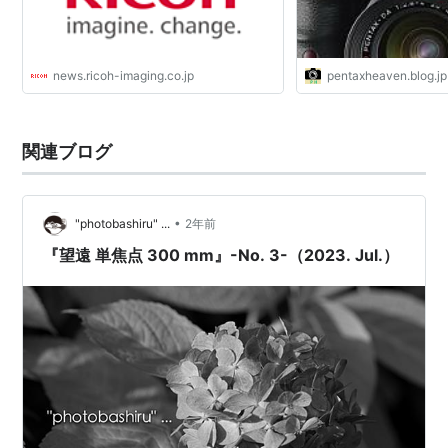
news.ricoh-imaging.co.jp
pentaxheaven.blog.jp
関連ブログ
•
"photobashiru" ...
2年前
『望遠 単焦点 300 mm』-No. 3-（2023. Jul.）