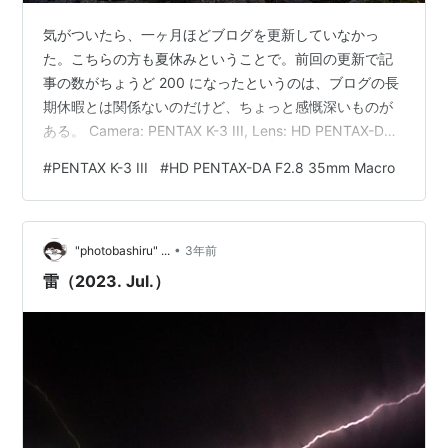
気がついたら、一ヶ月ほどブログを更新していなかっ
た。こちらの方も夏休みということで。前回の更新で記
事の数がちょうど 200 になったというのは、ブログの長
期休暇とは関係ないのだけど、ちょっと感慨深いものが
ある。 Camera: PENTAX K-3 III, Lens: HD PENTAX-DA
1:2.8 35mm Macro Limited 2017年9月20日に立ち上げ
#
PENTAX K-3 III
#
HD PENTAX-DA F2.8 35mm Macro
て、1年間ほどの放置、そこから約5年間そこそこの頻度
で更新を続けてようやく 200 に到達した、という感じで
ある。 Camera: PENTAX K-3 III, Lens: HD PENTAX-DA
•
1:2.8 35mm…
"photobashiru" ...
3年前
雷（2023. Jul.）