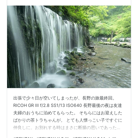
出張で少々日が空いてしまったが、長野の旅最終回。
RICOH GR III f/2.8 SS1/13 ISO640 長野最後の夜は友達
夫婦のおうちに泊めてもらった。 そちらにはお迎えした
ばかりの茶トラちゃんが。 とても人懐っこい子ですぐに
仲良しに。お別れする時はまさに断腸の思いであった。
実家のにゃんこは超人見知りで全然近寄ってきてくれな