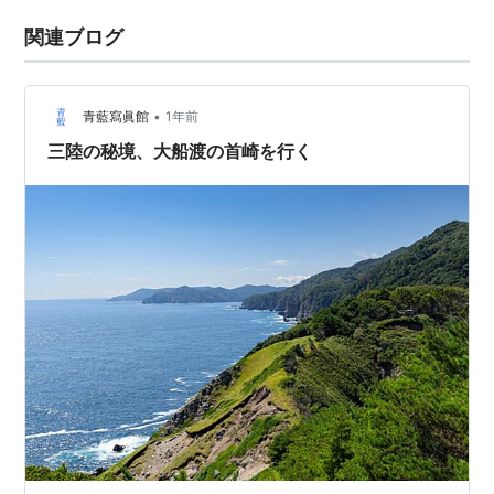
関連ブログ
•
青藍寫眞館
1年前
三陸の秘境、大船渡の首崎を行く