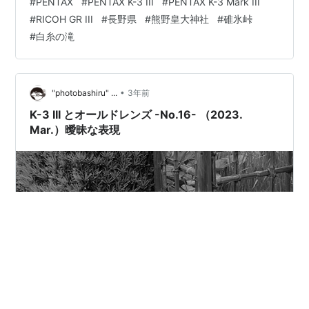
#
PENTAX
#
PENTAX K-3 III
#
PENTAX K-3 Mark III
いんだよな（だがそこがいい） PENTAX K-3 Mark III HD
#
RICOH GR III
#
長野県
#
熊野皇大神社
#
碓氷峠
PENTAX-DA★11-18mm F2.8ED DC AW 14mm f/11 SS3
#
白糸の滝
ISO100 帰路に着く前に友達に案内してもらって、白糸の
滝に来た。 こちらも写真誌によく出て…
•
"photobashiru" ...
3年前
K-3 III とオールドレンズ -No.16- （2023.
Mar.）曖昧な表現