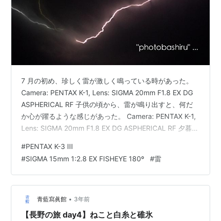
7 月の初め、珍しく雷が激しく鳴っている時があった。
Camera: PENTAX K-1, Lens: SIGMA 20mm F1.8 EX DG
ASPHERICAL RF 子供の頃から、雷が鳴り出すと、何だ
か心が躍るような感じがあった。 Camera: PENTAX K-1,
Lens: SIGMA 20mm F1.8 EX DG ASPHERICAL RF 夕暮れ
時に、小学校の窓の外が緑色になって、激しく雷が鳴っ
#
PENTAX K-3 III
ていた時があったのを今でも覚えている。 Camera:
#
SIGMA 15mm 1:2.8 EX FISHEYE 180º
#
雷
PENTAX K-3 III, Lens: SIGMA 15mm 1:2.8 EX FISHEYE
180º そんな非日…
•
青藍寫眞館
3年前
【長野の旅 day4】ねこと白糸と碓氷