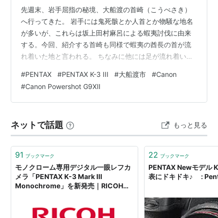
先週末、岩手屈指の秘境、大船渡の首崎（こうべさき）
へ行ってきた。 岩手には鬼死骸とか人首とか物騒な地名
が多いが、これらは坂上田村麻呂による蝦夷討伐に由来
する。今回、紹介する首崎も同様で蝦夷の酋長の首が流
れ着いた地と言われる。 ちなみに他には足が流れ着いた
「脚崎」、他の部位が流れ着いた「死骨崎」がある。怖
#
PENTAX
#
PENTAX K-3 III
#
大船渡市
#
Canon
すぎ。 Canon PowerShot G9 X Mark II 13.946mm f/5.6
#
Canon Powershot G9XⅡ
SS1/50 ISO200 目指すは首崎の灯台だが、そこへたどり
着くのは楽ではない。 大船駅と釜石の間にある、小壁漁
港。その手前に漁港と灯台への分岐路がある。目印はこ
ネットで話題
もっと見る
のタイヤ。 Canon Power…
91
22
ブックマーク
ブックマーク
モノクローム専用デジタル一眼レフカ
PENTAX Newモデル K-
メラ「PENTAX K-3 Mark III
表にドキドキ♪ : Penta
Monochrome」を新発売｜RICOH
IMAGING