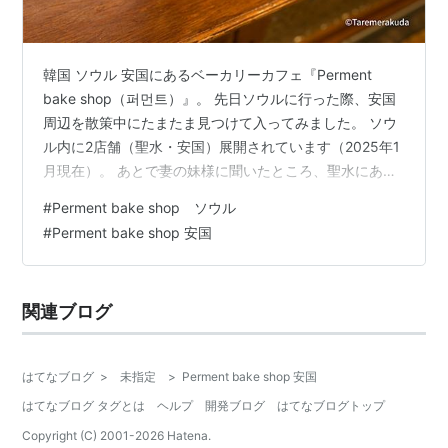
韓国 ソウル 安国にあるベーカリーカフェ『Perment
bake shop（퍼먼트）』。 先日ソウルに行った際、安国
周辺を散策中にたまたま見つけて入ってみました。 ソウ
ル内に2店舗（聖水・安国）展開されています（2025年1
月現在）。 あとで妻の妹様に聞いたところ、聖水にある1
号店がソウル内でもかなり有名だそうで、最近安国に2号
#
Perment bake shop ソウル
店がオープンしたとのことでした。 感想・オススメ度
#
Perment bake shop 安国
★★★★★ オススメ度は星５つです。 味の満足度は？
★★★★★★ 雰囲気・清潔感は？ ★★★★☆ 店員さん
は感じがよいか？ ★★★★☆ 家族・友人と再来店した
関連ブログ
いか？ ★★★★★★ 安国散策中に通りがかりに入った
パン…
はてなブログ
>
未指定
>
Perment bake shop 安国
はてなブログ タグとは
ヘルプ
開発ブログ
はてなブログトップ
Copyright (C) 2001-
2026
Hatena.