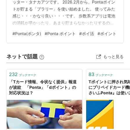
ッター・タナカアツです。 2026.2月から、Pontaポイン
トが貯まる「プラリー」を使い始めました。 使ってみた
感じ・・・かなり良い・・・です。 歩数系アプリは電池
の消耗が早かったり、あまり貯まらなかったりするので
敬遠してたのですが、このプラリーにはハマってます。
#
Ponta(ポンタ)
#
Ponta ポイント
#
ポイ活
#
ポイント
こちらの招待コードで1,000スコア以上達成すると、
5,000スコア（35円相当）ゲットできます！！
https://prally.go.link/?adj_t=1czszhgx ↓↓↓↓ 招待コ
ネットで話題
もっと見る
ード K02S6Y ★重要★ オススメのポイ活サイト「アメフ
リ」は、こちらから登録…
232
83
ブックマーク
ブックマーク
「Tカード情報、令状なく提供」報道
Tポイントに押され気味
が波紋 「Ponta」「dポイント」の
にプリペイドカード機
対応状況は？
さいふPonta』は使
支払方法になりそう。 
ードの読みもの