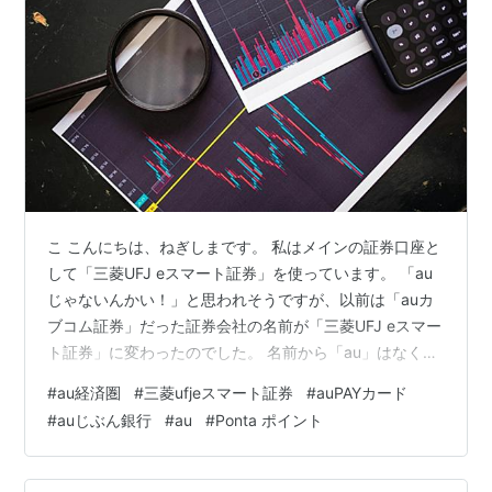
こ こんにちは、ねぎしまです。 私はメインの証券口座と
して「三菱UFJ eスマート証券」を使っています。 「au
じゃないんかい！」と思われそうですが、以前は「auカ
ブコム証券」だった証券会社の名前が「三菱UFJ eスマー
ト証券」に変わったのでした。 名前から「au」はなくな
ってしまったものの、au経済圏ユーザーへのメリットが
#
au経済圏
#
三菱ufjeスマート証券
#
auPAYカード
薄れたわけではありません。 今回は、私が使っているau
#
auじぶん銀行
#
au
#
Ponta ポイント
じぶん銀行やauPAYカードとの連携の話をメインに、au
経済圏ユーザーが三菱UFJ eスマート証券の利用で得られ
るメリットを整理してみます。 auじぶん銀行ユーザーの