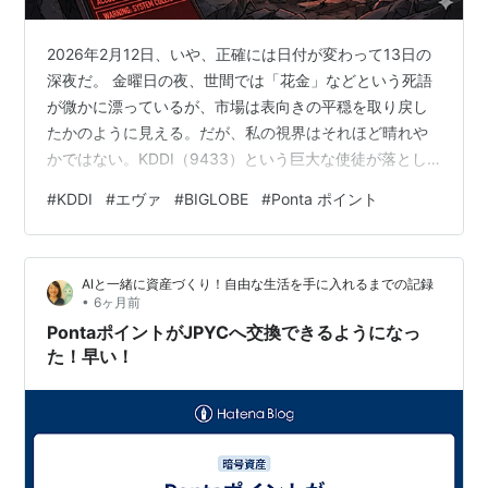
2026年2月12日、いや、正確には日付が変わって13日の
深夜だ。 金曜日の夜、世間では「花金」などという死語
が微かに漂っているが、市場は表向きの平穏を取り戻し
たかのように見える。だが、私の視界はそれほど晴れや
かではない。KDDI（9433）という巨大な使徒が落とし
た影は、私のポートフォリオをじわじわと侵食し続けて
#
KDDI
#
エヴァ
#
BIGLOBE
#
Ponta ポイント
いる。 上空から降ってくる不祥事を、個人投資家は生身
の腕で受け止めなければならない。この理不尽な恐怖の
中、私は投資という名の、出口の見えない戦闘に身を置
AIと一緒に資産づくり！自由な生活を手に入れるまでの記録
いているのだ。 現在の保有状況（2026年2月12日時点）
•
6ヶ月前
項目 内容 取得単価 2,352円 終値 2,661.5円（PTS：2,…
PontaポイントがJPYCへ交換できるようになっ
た！早い！