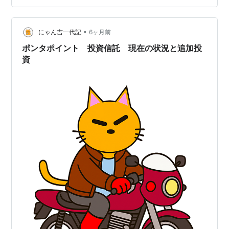
emaxis.am.mufg.jp 日本は利上げ局面でインデックス下
げ続けている。アメリカみたいに銀行が倒産するまで下
•
げ続けるかな？ここはリターンを狙ってというより、お
にゃん吉一代記
6ヶ月前
もしろ枠で買ってみた…
ポンタポイント 投資信託 現在の状況と追加投
資