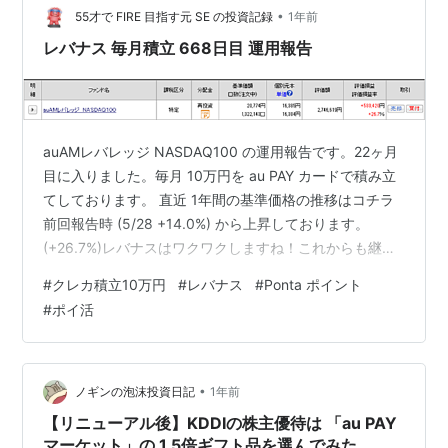
メリット 自動入出金機能が使える 普通預金金利の優遇 …
•
55才で FIRE 目指す元 SE の投資記録
1年前
レバナス 毎月積立 668日目 運用報告
auAMレバレッジ NASDAQ100 の運用報告です。22ヶ月
目に入りました。毎月 10万円を au PAY カードで積み立
てしております。 直近 1年間の基準価格の推移はコチラ
前回報告時 (5/28 +14.0%) から上昇しております。
(+26.7%)レバナスはワクワクしますね！これからも継続
運用いたします。 ちなみに、au PAY カードで積み立てす
#
クレカ積立10万円
#
レバナス
#
Ponta ポイント
ると、Ponta ポイント 1% 還元されます。分配金がわり
#
ポイ活
ですね。 2025.07.04 (668日目残高)ａｕＡＭレバレッジ
ＮＡＳＤＡＱ１００基準価格：¥20,774取得額：
¥2,166,199評価額：¥2,746,619損益(%…
•
ノギンの泡沫投資日記
1年前
【リニューアル後】KDDIの株主優待は 「au PAY
マーケット」の 1.5倍ギフト品を選んでみた