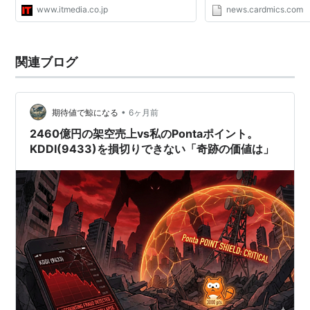
www.itmedia.co.jp
news.cardmics.com
関連ブログ
•
期待値で鯨になる
6ヶ月前
2460億円の架空売上vs私のPontaポイント。
KDDI(9433)を損切りできない「奇跡の価値は」