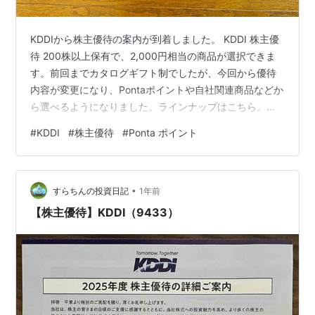
KDDIから株主優待の案内が到着しました。 KDDI 株主優
待 200株以上保有で、2,000円相当の商品が選択できま
す。前回までカタログギフト制でしたが、今回から優待
内容が変更になり、Pontaポイントや自社関連商品などか
ら選べるようになりました。ラインナップはこちら。・
Pontaポイント・ローソンお菓子詰め合わせセット・ロー
#
KDDI
#
株主優待
#
Ponta ポイント
ソン発泡酒詰め合わせセット・成城石井レトルト食品詰
め合わせセット・寄付 ローソンや成城石井の商品も気に
なりましたが、今回は「Pontaポイント2,000ポイント」
•
を選択。 というのも、この2,000ポイントは、auPAYマ
すらちんの投資日記
1年前
ーケットで3,000円分としてつかえるから！実質…
【株主優待】KDDI（9433）