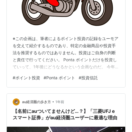
※この企画は、筆者によるポイント投資の記録をユーモア
を交えて紹介するものであり、特定の金融商品や投資手
法を推奨するものではありません。投資はご自身の判断
と責任で行ってください。 Ponta ポイントだけを投資し
ていって、1年後にどうなるかという企画なのだ。 今年、
1月から始めたばかり。 ＳＢＩ 日本株４．３ブルに全額
#
ポイント投資
#
Ponta ポイント
#
投資信託
投資なのだ。 ちまちまFXに、ちまちまポイント投資。 ど
れだけ、お金に執着しているんだ！ 1月20日頃に、1011
ポイントを投資した。 スマホを見ると、その後、122ポ
•
イント貯まっていた。 まずは。状況確認だ。 1011ポイン
au経済圏の歩き方
1年前
トがいくらになっているのか？ なんと！1011円が、96…
【名前にauついてませんけど…？】「三菱UFJ e
スマート証券」がau経済圏ユーザーに最適な理由