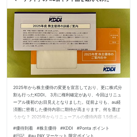
2025年から株主優待の変更を宣言しており、更に株式分
割も行ったKDDI。 3月に権利確定があり、今回はリニュ
ーアル後初のお目見えとなりました。従前よりも、au経
済圏に密着した優待内容に期待が高まります。何を選ぼ
うかな？ 2025年からリニューアルの優待内容 1.5倍ポイ
ントで「au PAY マーケット」に行ってみた 株式情報
#
優待到着
#
株主優待
#
KDDI
#
Ponta ポイント
2025年からリニューアルの優待内容2024年まで、KDDI
#
日記
#
au PAY マーケット 限定ポイント