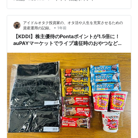
の優待は保有株数・年数に応じたカタログギフトでし
た。 今年からは保有株数の区分が一本化され、一律に5
年未満・5年以上で下記選択肢になります。 選択肢保有5
アイドルオタク投資家の、オタ活や人生を充実させるための
年未満保有5年以上 Pontaポイント2,000円相当3…
•
資産運用の記録。
1年前
【KDDI】株主優待のPontaポイントが1.5倍に！
auPAYマーケットでライブ遠征時のおやつなど購
入！