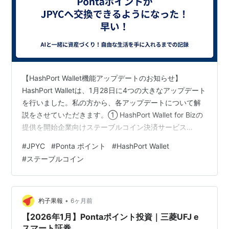
【HashPort Wallet機能アップデートのお知らせ】
HashPort Walletは、1月28日に4つの大きなアップデート
を行いました。私の方から、各アップデートについて解
説をさせていただきます。① HashPort Wallet for Bizの
提供を開始企業向けステーブルコイン決済サービス
「HashPort Wallet for… pic.twitter.com/PDGju0X47T —
#
JPYC
#
Ponta ポイント
#
HashPort Wallet
吉田 世博 Seihaku Yoshida | HashPort
#
ステーブルコイン
(@seihakuyoshida) 2026年1月29日 はな：Pontaポイン
トがJPYCに交換できるようになったらしい！JPY…
•
杓子果報
6ヶ月前
【2026年1月】Pontaポイント投資｜三菱UFJ e
スマート証券