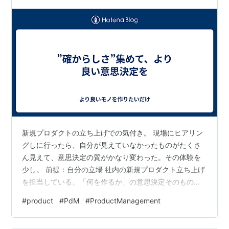
そのまとめ方をするのが良いのかが腹落ちしていない状
態…
新規プロダクトの立ち上げでの気付き。 現場にヒアリン
グしに行ったら、自分が見えていなかったものがたくさ
ん見えて、意思決定の質がかなり変わった。その体験を
少し。 前提：自分の立場 社内の新規プロダクト立ち上げ
を担当している。「何を作るか」の意思決定そのものを
任されている。 何を解決するために何を作るか、全部決
#
product
#
PdM
#
ProductManagement
めていかなきゃいけない。 まず仮説を立てた 課題を定義
して、解決策を考えて、それが数字に効くはずだという