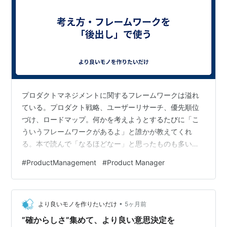
プロダクトマネジメントに関するフレームワークは溢れ
ている。プロダクト戦略、ユーザーリサーチ、優先順位
づけ、ロードマップ。何かを考えようとするたびに「こ
ういうフレームワークがあるよ」と誰かが教えてくれ
る。本で読んで「なるほどなー」と思ったものも多い
し、実際に仕事で使ってみたものもある。 でも正直、フ
#
ProductManagement
#
Product Manager
レームワークを先に知った状態で使うと、どこか「穴埋
め作業」になりがちだった。用意された枠に情報をはめ
込んでいく。一応まとまるし、それっぽい成果物にはな
•
る。でも「自分で考えた」という実感が薄い。なんとな
より良いモノを作りたいだけ
5ヶ月前
く借り物の思考で走っている感覚があった。結局、何故
”確からしさ”集めて、より良い意思決定を