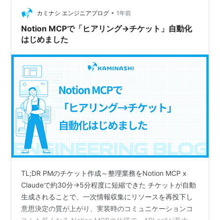
仮説を立てた。定量データも見たし、市場の情報も調べ
•
た。ロジックとしてはまぁそれっぽい。技術的にも実現
カミナシ エンジニアブログ
1年前
できそう。 ただ、このプロダクトを使うであろう現場の
Notion MCPで「ヒアリング→チケット」自動化
人たちが本当にこれを必要としているの…
はじめました
TL;DR PMのチケット作成～整理業務をNotion MCP x
Claudeで約30分→5分程度に短縮できた チケットが自動
生成されることで、一次情報収集にリソースを再投下し
意思決定の質が上がり、実装時のコミュニケーションコ