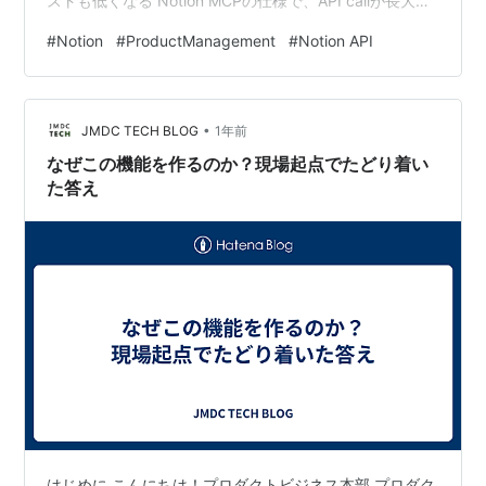
ストも低くなる Notion MCPの仕様で、API callが長大に
なるためチケットを作るまでの時間が1~2分かかり、rate
#
Notion
#
ProductManagement
#
Notion API
limitにも達しやすいなど一部欠点もある アウトカムを出
すために重要なのは、「何を作るか」ではなく「何を作
らないか」を見極めることなので、人間はそこに注力す
•
べき 自己紹介 カミナシ StatHack カンパニーCEOの松葉
JMDC TECH BLOG
1年前
です。 6月にカミ…
なぜこの機能を作るのか？現場起点でたどり着い
た答え
はじめに こんにちは！プロダクトビジネス本部 プロダク