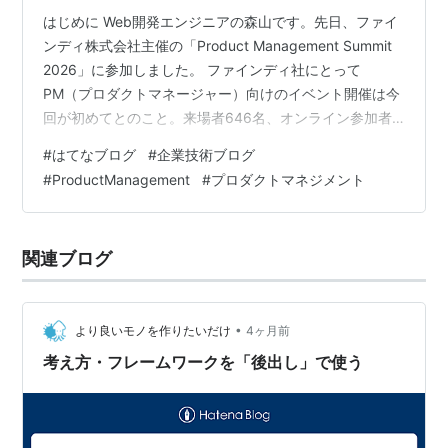
はじめに Web開発エンジニアの森山です。先日、ファイ
ンディ株式会社主催の「Product Management Summit
2026」に参加しました。 ファインディ社にとって
PM（プロダクトマネージャー）向けのイベント開催は今
回が初めてとのこと。来場者646名、オンライン参加者
を合わせると2,000名を超える大規模なカンファレンスで
#
はてなブログ
#
企業技術ブログ
した。 エンジニアの自分がなぜPM向けのカンファレンス
#
ProductManagement
#
プロダクトマネジメント
に参加したのか。 それは、AIの登場によりエンジニアの
役割が変わってきていると感じていたからです。 本カン
ファレンスでも「エンジニアが職能を超えて協働するな
関連ブログ
ど、価値を生み出すための組織の形が変わり始めてい
る」…
•
より良いモノを作りたいだけ
4ヶ月前
考え方・フレームワークを「後出し」で使う