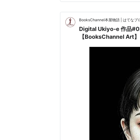
BooksChannel本屋物語 | はてなブロ
Digital Ukiyo-e
【BooksChannel Art】