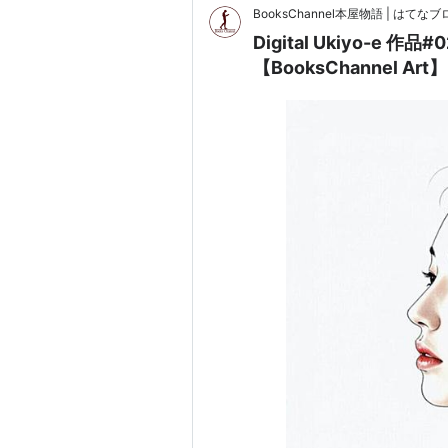
BooksChannel本屋物語 | はてなブロ
Digital Ukiyo-e
【BooksChannel Art】