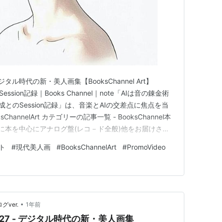
8 - デジタル時代の新・美人画集【BooksChannel Art】
nel Session記録｜Books Channel｜note「AIは音の錬金術
成とのSession記録」は、音楽とAIの交差点に焦点を当
sChannelArt カテゴリーの記事一覧 - BooksChannel本
.全国に本を中心にアナログ盤(レコ－ド全般)他をお届けさせ
nnelのBLOGです。本と音楽…
ト
#
現代美人画
#
BooksChannelArt
#
PromoVideo
•
グver.
1年前
 作品#027 - デジタル時代の新・美人画集