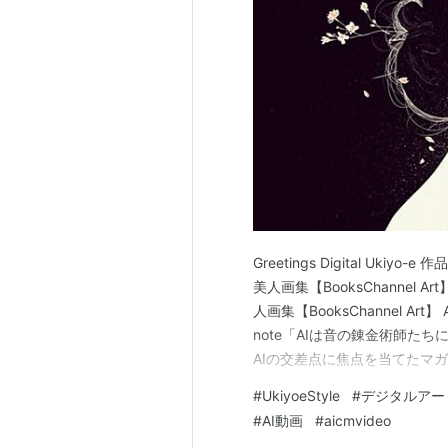
Greetings Digital Ukiyo-
美人画集【BooksChannel Art
人画集【BooksChannel Art】 A
note「AIは音の錬金術師たちに
AIの交差点に焦点を当てたマガジンで
覧 - BooksCha…
#
UkiyoeStyle
#
デジタルアー
#
AI動画
#
aicmvideo