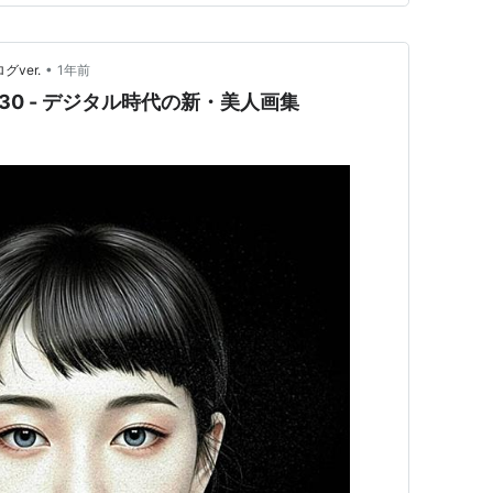
•
グver.
1年前
 作品#030 - デジタル時代の新・美人画集