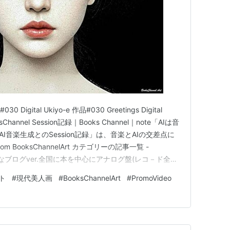
品#030 Digital Ukiyo-e 作品#030 Greetings Digital
ksChannel Session記録｜Books Channel｜note「AIは音
I音楽生成とのSession記録」は、音楽とAIの交差点に
 BooksChannelArt カテゴリーの記事一覧 -
| はてなブログver.全国に本を中心にアナログ盤(レコ－ド全般)
す。…
ト
#
現代美人画
#
BooksChannelArt
#
PromoVideo