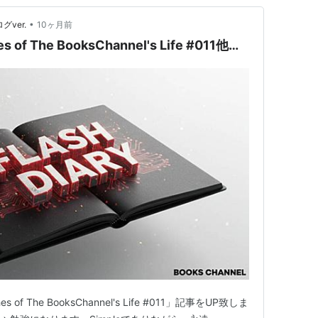
•
グver.
10ヶ月前
hes of The BooksChannel's Life #011他…
ches of The BooksChannel's Life #011」記事をUP致しま