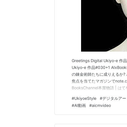
Greetings Digital Ukiyo-e 作
Ukiyo-e 作品#030+1 AIxBoo
の錬金術師たちに成りえるか? A
焦点を当てたマガジンでnote.com
BooksChannel本屋物語 
他をお届けさせて頂いておりま
#
UkiyoeStyle
#
デジタルアー
#
AI動画
#
aicmvideo