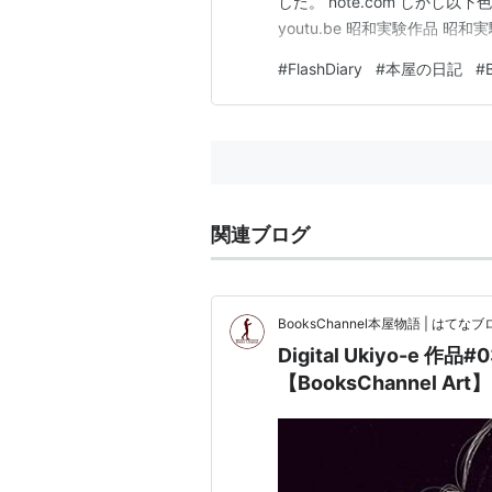
した。 note.com しかし以
youtu.be 昭和実験作品 昭和実験
#
FlashDiary
#
本屋の日記
#
関連ブログ
BooksChannel本屋物語 | はてなブロ
Digital Ukiyo-e
【BooksChannel Art】