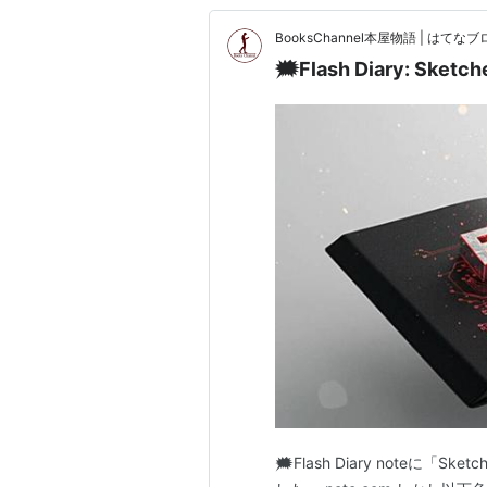
BooksChannel本屋物語 | はてなブロ
🗯️Flash Diary: Sketc
🗯️Flash Diary noteに「Sket