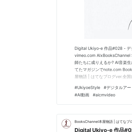
Digital Ukiyo-e 作品#02
vimeo.com AIxBooksChan
師たちに成りえるか? AI音楽生
てたマガジンでnote.com Book
屋物語 | はてなブログver
て頂いております。BooksCha
#
UkiyoeStyle
#
デジタルアー
#
AI動画
#
aicmvideo
BooksChannel本屋物語 | はてなブロ
Digital Ukiyo-e