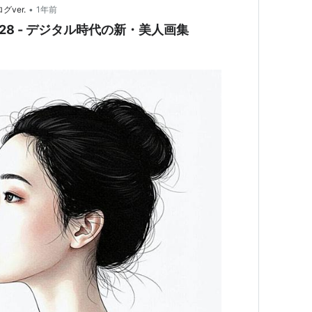
•
グver.
1年前
 作品#028 - デジタル時代の新・美人画集