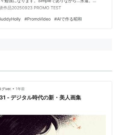
下色々勉強になります。Simpleでありながら…永遠。…
作品20250923 PROMO TEST
BuddyHolly
#
PromoVideo
#
AIで作る昭和
•
グver.
1年前
 作品#031 - デジタル時代の新・美人画集