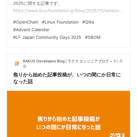
2025に関する記事です。
https://www.linuxfoundation.jp/blog/2025/10/session-
schedule-for-lf-japan-community-days-2025-now-
#
OpenChain
#
Linux Foundation
#
Qiita
available/ OpenChainとは OpenChainはThe Linux
#
Advent Calendar
Foundationの公式プロジェクトで、組織が…
#
LF Japan Community Days 2025
#
SBOM
•
RAKUS Developers Blog | ラクス エンジニアブログ
9ヶ月
前
焦りから始めた記事投稿が、いつの間にか日常に
なった話