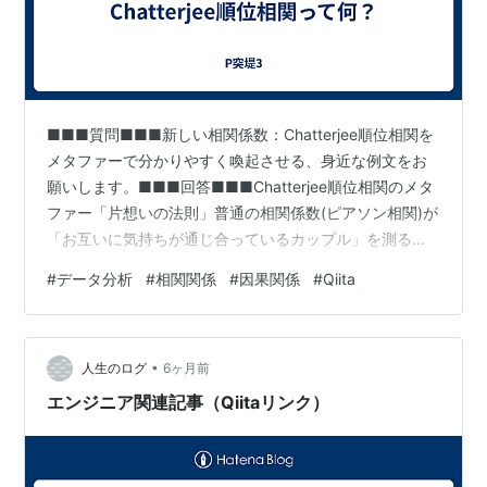
■■■質問■■■新しい相関係数：Chatterjee順位相関を
メタファーで分かりやすく喚起させる、身近な例文をお
願いします。■■■回答■■■Chatterjee順位相関のメタ
ファー「片想いの法則」普通の相関係数(ピアソン相関)が
「お互いに気持ちが通じ合っているカップル」を測るの
に対し、Chatterjee相関は「片想いの強さ」を測る探偵
#
データ分析
#
相関関係
#
因果関係
#
Qiita
のようなものです。具体例：登山と景色の関係状況：
「標高が上がると、見える景色の種類が変わる」 標高
100m → 街並みが見える標高500m → 森が見える標高
•
1000m → 雲海が見える標高2000m → 雪景色が見えるこ
人生のログ
6ヶ月前
の関係は：✅ 標高を知れば景色が予測でき…
エンジニア関連記事（Qiitaリンク）