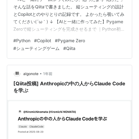
そんな話をQiitaで書きました。 縦シューティングの設計
とCopilotとのやりとりの記録です。 よかったら覗いてみ
てください(´ω｀) ↓ 【AIと一緒に作ってみた】Pygame
Zeroで縦シューティングを完成させるまで ｜Python初心
者でもできるCopilotとの対話で学ぶゲーム制作の楽しさ
#
Python
#
Copilot
#
Pygame Zero
- Qiita https://qiita.com/168-
#
シューティングゲーム
#
Qiita
sueyoshi/items/39cf9225a0e351373d54
•
algonote
1年前
[Qiita投稿] Anthropicの中の人からClaude Code
を学ぶ