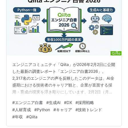
エンジニアコミュニティ「Qiita」が2026年2月2日に公開
した最新の調査レポート「エンジニア白書2026」。
2,317名のエンジニアの声を反映したこのデータは、AI全
盛期における技術者のキャリア観と、企業が直面する採
用・育成の現実を浮き彫りにしています。2月2日（月）
Qiita 「エンジニア白書2026」公開！日本最大級のエン
#
エンジニア白書
#
生成AI
#
DX
#
採用戦略
ジニアコミュニティ「Qiita」が2,317名のユーザーを対象
#
人材育成
#
Python
#
キャリア
#
技術トレンド
に、大規模アンケート調査を実施。言語やツールのトレ
#
年収
#
Qiita
ンド・年収・転職・働き方・生成AIの利用などを解析サ
ンプル数：2,317■ 生成AI時代こそ「基礎力」への回帰最