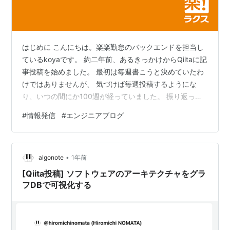
はじめに こんにちは。楽楽勤怠のバックエンドを担当し
ているkoyaです。 約二年前、あるきっかけからQiitaに記
事投稿を始めました。 最初は毎週書こうと決めていたわ
けではありませんが、 気づけば毎週投稿するようにな
り、いつの間にか100週が経っていました。 振り返って
みると、続けてきた中でいろんな気づきがあり、自分自
#
情報発信
#
エンジニアブログ
身も少しずつ成長できたように感じます。 この記事で
は、その間のことを少し振り返りながら、 書くことを続
ける中で感じたことをまとめてみようと思います。 はじ
•
めに 入社当初の焦り とりあえずで始めた記事投稿 毎週
algonote
1年前
投稿の決意、そのためのルール 記事投稿をする中で得た
[Qiita投稿] ソフトウェアのアーキテクチャをグラ
気づき 1. アウト…
フDBで可視化する