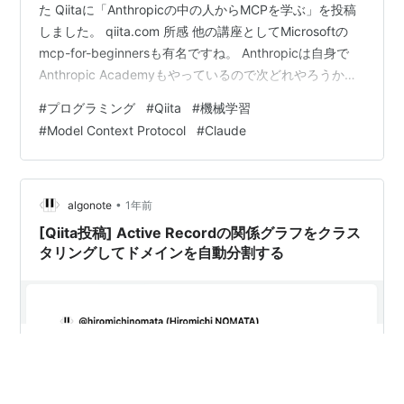
た Qiitaに「Anthropicの中の人からMCPを学ぶ」を投稿
しました。 qiita.com 所感 他の講座としてMicrosoftの
mcp-for-beginnersも有名ですね。 Anthropicは自身で
Anthropic Academyもやっているので次どれやろうかな
といったところです。 ランキング参加中プログラミング
#
プログラミング
#
Qiita
#
機械学習
#
Model Context Protocol
#
Claude
•
algonote
1年前
[Qiita投稿] Active Recordの関係グラフをクラス
タリングしてドメインを自動分割する