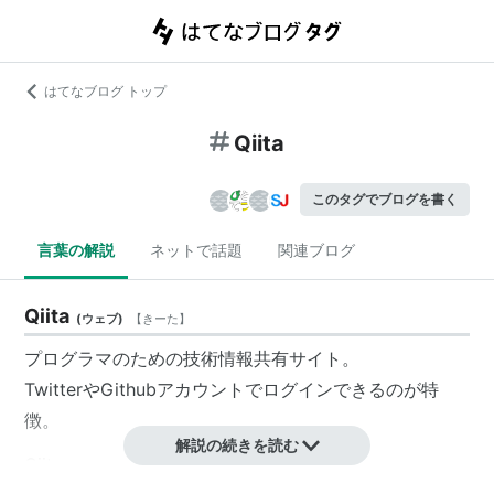
はてなブログ トップ
Qiita
このタグでブログを書く
言葉の解説
ネットで話題
関連ブログ
Qiita
(
ウェブ
)
【
きーた
】
プログラマのための技術情報共有サイト。
TwitterやGithubアカウントでログインできるのが特
徴。
解説の続きを読む
Qiita