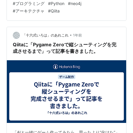
#
プログラミング
#
Python
#
neo4j
待。 Neo4jは周辺ツールのサポートは強いんですが、そ
#
アーキテクチャ
#
Qiita
れでもCypher使わずに簡単なフィルターくらいはできる
ツールは頂点数1000くらいでも有料プランになるものが
多くRDBと比べるとオープン化がまだな印象でした。 ラ
ンキング参加中プログラ…
•
「十六式いろは」のあれこれ
1年前
Qiitaに「Pygame Zeroで縦シューティングを完
成させるまで」って記事を書きました。
「AIと一緒にゲーム作ってみたら、思ったより“化けた”」