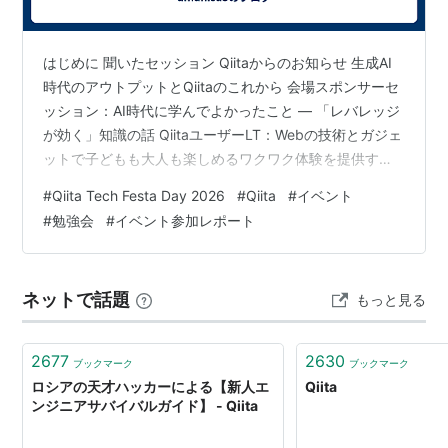
はじめに 聞いたセッション Qiitaからのお知らせ 生成AI
時代のアウトプットとQiitaのこれから 会場スポンサーセ
ッション：AI時代に学んでよかったこと — 「レバレッジ
が効く」知識の話 QiitaユーザーLT：Webの技術とガジェ
ットで子どもも大人も楽しめるワクワク体験を提供する
QiitaユーザーLT：AIエージェントがあれば技術書なんて
#
Qiita Tech Festa Day 2026
#
Qiita
#
イベント
すぐ書けるでしょ→無理でした 基調講演：AI時代のWeb
#
勉強会
#
イベント参加レポート
技術キャッチアップ術 ― 2026年、何を学びどう発信す
るか その他 まとめ はじめに 先日の7/25にQiitaが主催す
る Qiita Tech Festa Day 2026 というイベントが…
ネットで話題
もっと見る
2677
2630
ブックマーク
ブックマーク
ロシアの天才ハッカーによる【新人エ
Qiita
ンジニアサバイバルガイド】 - Qiita