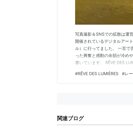
写真撮影＆SNSでの拡散は運
開催されているデジタルアート展「
ル）に行ってました。 一言で
った興奮と感動の余韻が冷めや
書いています。 RÊVE DES L
LUMIÈRES」は、東京・有明のT
#
RÊVE DES LUMIÈRES
#
レー
したばかりの、没入型デジタ
関連ブログ