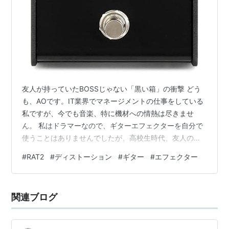
友人が持っていたBOSSじゃない「黒い箱」の衝撃 どう
も、AOです。IT業界でマネージメントの仕事をしている
私ですが、今でも音楽、特に機材への情熱は尽きませ
ん。 私はドラマーなので、ギターエフェクターを自分で
使うことはありませんでしたが、高校生時代、友人のギ
タリストや先輩が持っている機材にはいつも熱い視線を
#
RAT2
#
ディストーション
#
ギター
#
エフェクター
送っていました。 その中でも、特に記憶に残っているの
が、Pro Co RAT 2です。 高校時代のスタジオ練習で、
BOSSのペダルが並ぶボードの中に、この無骨なスチール
関連ブログ
製の黒い箱が一つ鎮座しているだけで、その持ち主は
「何かを知っている」ギタリストに見えました。BOSSは
優等生、RATは少し危…