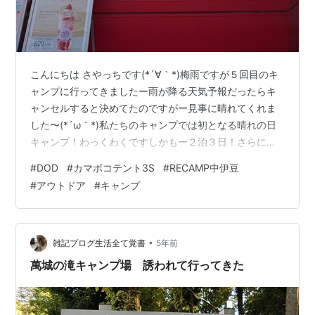
こんにちは さやっちです(*´∀｀*)梅雨ですが５回目のキ
ャンプに行ってきましたー雨が降る天気予報だったらキ
ャンセルすると決めてたのですがー見事に晴れてくれま
した〜(*´ω｀*)私たちのキャンプでは初となる晴れの日
キャンプ！わっくわくですしかもー２泊３日！さらには
ホタル観賞キャンプなのですあー 楽しみすぎるというこ
#
DOD
#
カマボコテント3S
#
RECAMP中伊豆
とで今回予約したキャンプ場は『RECAMP中伊豆』旧萬
#
アウトドア
#
キャンプ
城の滝キャンプ場ですこちらの春夏キャンプ応援キャン
ペーンがまだ使えたので、これを利用して行ってきまし
たーこれで私たちが夏キャンプもするかどうかが決まっ
ちゃいそう出発日当日チェックインは１３時なのでそれ
•
雑記プログ生活全て覚書
5年前
に間に合うように家を出発途中で…
萬城の滝キャンプ場 誘われて行ってきた