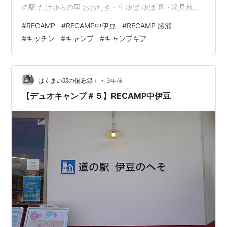
の駅 たけゆらの里 おおたき・生ゆば ゆば 喜・滝見苑け
んこう村 ごりやくの湯 ♨️ 3日目 撤収・君五酒店・亀屋
#
RECAMP
#
RECAMP中伊豆
#
RECAMP 勝浦
本店・海の直売所 おさ かな村・道の港 まるたけ・道の
#
キッチン
#
キャンプ
#
キャンプギア
駅 鴨川オーシ ャンパーク・お食事処 まつもとに寄って
帰宅 です 🚐 今回、このキャンプ場を選択したのは断然
にお値段でした、期間限定の連泊割引 50％オフ 2泊3日
で5500…
•
はくまい邸の備忘録＋
3年前
【デュオキャンプ＃５】RECAMP中伊豆