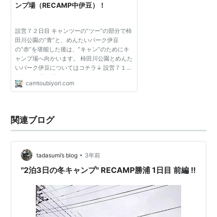
ンプ場（RECAMP中伊豆）！
設営７２日目 キャンツーの“ツー”の部分で柿
田川公園の“青”と、めんたいパーク伊豆
の“赤”を堪能した後は、”キャン”のためにキ
ャンプ場へ向かいます。 柿田川公園とめんた
いパーク伊豆についてはコチラ↓ 設営７１日
目 かなり前の事になってしまったのですが
camtoubiyori.com
（確か昨年１０月頃(/・ω・)/）、城の滝（ば
んじょうのたき）キ...
関連ブログ
•
tadasumi’s blog
3年前
"2泊3日の冬キャンプ" RECAMP勝浦 1日目 前編 !!