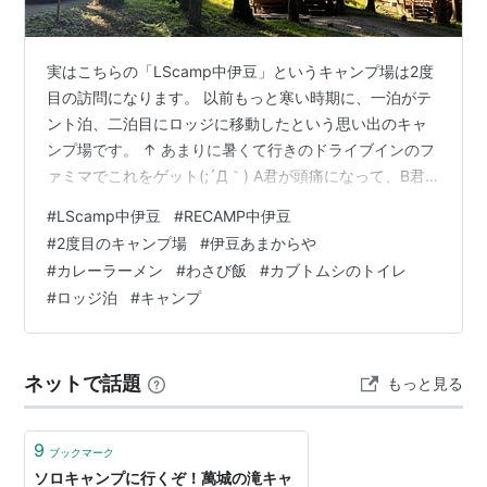
実はこちらの「LScamp中伊豆」というキャンプ場は2度
目の訪問になります。 以前もっと寒い時期に、一泊がテ
ント泊、二泊目にロッジに移動したという思い出のキャ
ンプ場です。 ↑ あまりに暑くて行きのドライブインのフ
ァミマでこれをゲット(;´Д｀) A君が頭痛になって、B君
と「シュクメルリ」を作ったという思い出のキャンプ場
#
LScamp中伊豆
#
RECAMP中伊豆
でもあります！ 前回の記事は6記事ぐらい充実の内容に
#
2度目のキャンプ場
#
伊豆あまからや
なっていますので是非読んでやってください。 ↓ その時
#
カレーラーメン
#
わさび飯
#
カブトムシのトイレ
の記事はこちら www.narutabi.com www.narutabi.com
#
ロッジ泊
#
キャンプ
ここは3度も経営が変わっているんですよね…。 「萬城の
滝キャンプ場」→「RECAMP中伊豆…
ネットで話題
もっと見る
9
ブックマーク
ソロキャンプに行くぞ！萬城の滝キャ