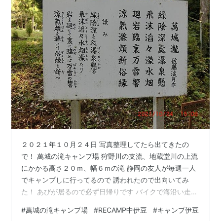
２０２１年１０月２４日 写真整理してたら出てきたの
で！ 萬城の滝キャンプ場 狩野川の支流、地蔵堂川の上流
にかかる高さ２０ｍ、幅６ｍの滝 静岡の友人が毎週一人
でキャンプしに行ってるので 誘われたので出向いてみ
た！ あびが居るので必ず日帰りです バイクで海沿い走っ
て１本道で混んでた！ カモメが上空飛んで一緒について
#
萬城の滝キャンプ場
#
RECAMP中伊豆
#
キャンプ伊豆
来頭上にきて可愛かったな～ youtu.be