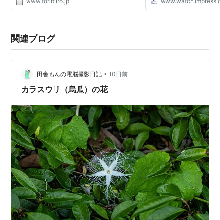
www.toriburo.jp
www.watch.impress.c
関連ブログ
•
田舎もんの電脳撮影日記
10日前
カラスウリ（烏瓜）の花