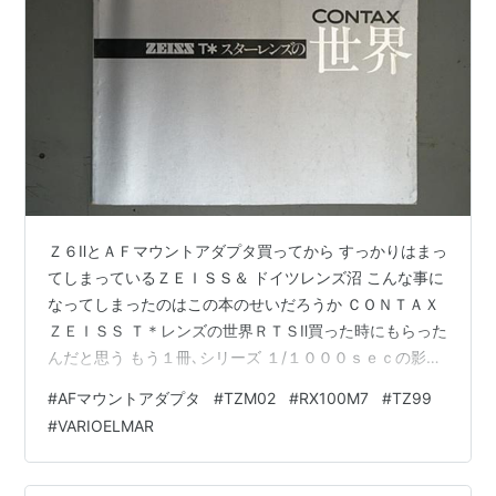
Ｚ６ⅡとＡＦマウントアダプタ買ってから すっかりはまっ
てしまっているＺＥＩＳＳ＆ ドイツレンズ沼 こんな事に
なってしまったのはこの本のせいだろうか ＣＯＮＴＡＸ
ＺＥＩＳＳ Ｔ＊レンズの世界ＲＴＳⅡ買った時にもらった
んだと思う もう１冊､シリーズ １/１０００ｓｅｃの影響
もあるかも 漫画読むとバカになるのは真実 TECHART
#
AFマウントアダプタ
#
TZM02
#
RX100M7
#
TZ99
TZM-02 + ヤシカ・コンタックスレンズ用 マウントアダ
#
VARIOELMAR
プター KF-CYM2 ↓ポチっとお願いします にほんブログ
村 にほんブログ村 SONY(ソニー) コンパクトデジタルカ
メラ Cyber-shot RX100VII ボディ ブラック 1.0型積層型