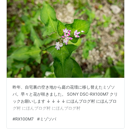
昨年、自宅裏の空き地から庭の花壇に移し替えたミゾソ
バ。早々と花が咲きました。 SONY DSC-RX100M7 クリ
ックお願いします ↓ ↓ ↓ ↓ にほんブログ村 にほんブロ
グ村 にほんブログ村 にほんブログ村
#
RX100M7
#
ミゾソバ