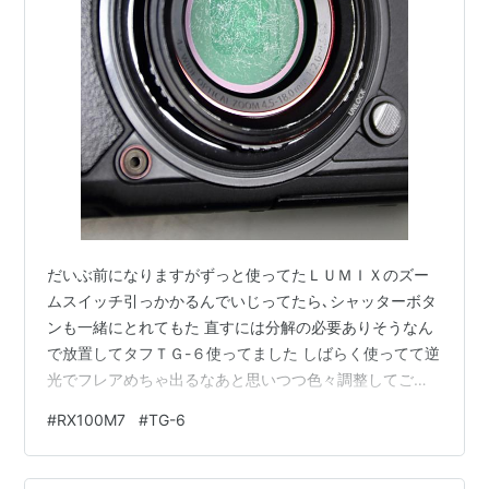
だいぶ前になりますがずっと使ってたＬＵＭＩＸのズー
ムスイッチ引っかかるんでいじってたら､シャッターボタ
ンも一緒にとれてもた 直すには分解の必要ありそうなん
で放置してタフＴＧ-６使ってました しばらく使ってて逆
光でフレアめちゃ出るなあと思いつつ色々調整してごま
かしてましたが ふと見るとなんじゃこりゃー！レンズガ
#
RX100M7
#
TG-6
ード傷だらけ､タフちゃうかった 磨いてる人もいるんで試
してみるかちなみにＬＵＭＩＸ久々に出してみたらシャ
ッターは切れたけど 背面スイッチ全滅､以前から水没させ