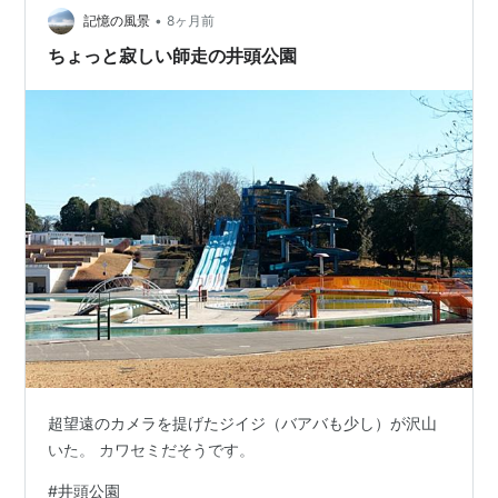
CMOSセン…
•
記憶の風景
8ヶ月前
ちょっと寂しい師走の井頭公園
超望遠のカメラを提げたジイジ（バアバも少し）が沢山
いた。 カワセミだそうです。
#
井頭公園