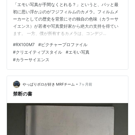
「エモい写真が手間なくとれる？」というと、パッと最
初に思い浮かぶのがフジフィルムのカメラ。フィルムメ
ーカーとしての歴史を背景にその独自の色味（カラーサ
イエンス）が若者や写真愛好家から絶大の支持を得てい
ます。 一方、僕が所有するカメラは、コンデジ
（RX100M7）からフルサイズ（α7ⅲ、α7Cⅱ）までソニ
#
RX100M7
#
ピクチャープロファイル
ー一色。こちらの色味というと、忠実で現代的なトー
#
クリエイティブスタイル
#
エモい写真
ン。色編集の自由度が高いので、RAW現像や動画編集時
#
カラーサイエンス
に幅広い色調整がしやすいのですが、すぐ作品として
SNSに共有するといった手軽さには欠けるのが悩みのひ
とつ。 ということで、本日は「色味（カラーサイエン
ス）」の話し。RX100M7を実験機にどこまで…
•
やっぱりボロが好き MRFチーム
7ヶ月前
禁断の書