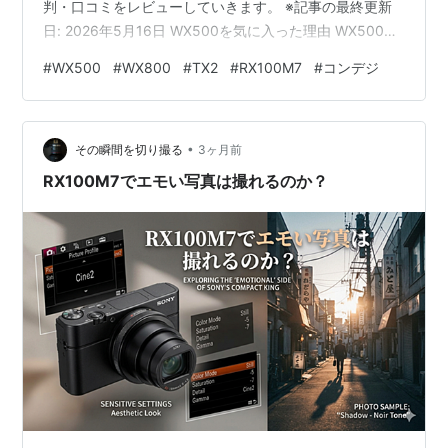
判・口コミをレビューしていきます。 ※記事の最終更新
日: 2026年5月16日 WX500を気に入った理由 WX500の
基本スペック WX800という後継機もある WX500のメリ
#
WX500
#
WX800
#
TX2
#
RX100M7
#
コンデジ
ットや魅力 WX500のデメリットや欠点 WX500/WX800
の評判や口コミ WX500の外観の画像 WX500の作例 野
鳥、花 街、構造物 画質とズームの両方を求める人におす
•
すめのコンデジは？ WX500を気に入った理由 WX500が
その瞬間を切り撮る
3ヶ月前
気に入ったのは…
RX100M7でエモい写真は撮れるのか？