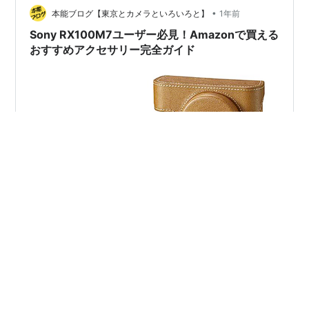
•
た後､反応鈍くなってたのが完全死亡 サイバーショットあ
本能ブログ【東京とカメラといろいろと】
1年前
るし､分解して直しても使い道無いか LUMIX DMC-LF1
Sony RX100M7ユーザー必見！Amazonで買える
2013年6月…
おすすめアクセサリー完全ガイド
以前の記事で、Sony RX100M7の魅力や使用感について
詳しく紹介しました。高性能なコンパクトデジタルカメ
ラとして、多くの方が購入を検討し、実際に手にされた
のではないでしょうか？「スマホより綺麗に撮れるカメ