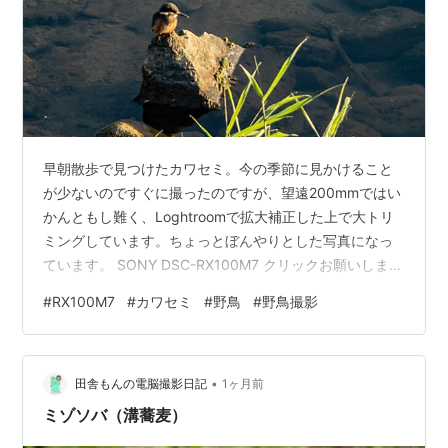
早朝散歩で見つけたカワセミ。今の季節に見かけること
が少ないのですぐに撮ったのですが、望遠200mmではい
かんともし難く、Loghtroomで拡大補正した上で大トリ
ミングしています。ちょっとぼんやりとした写真になっ
ています。 SONY DSC-RX100M7 クリックお願いします
↓ ↓ ↓ ↓ にほんブログ村 にほんブログ村 にほんブログ
#
RX100M7
#
カワセミ
#
野鳥
#
野鳥撮影
村 にほんブログ村
•
田舎もんの電脳撮影日記
1ヶ月前
ミゾソバ（溝蕎麦）