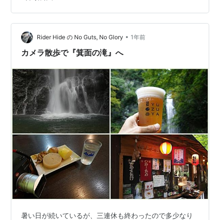
•
Rider Hide の No Guts, No Glory
1年前
カメラ散歩で『箕面の滝』へ
暑い日が続いているが、三連休も終わったので多少なり