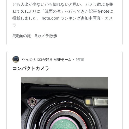
とも人出が少ないかも知れないと思い、カメラ散歩を兼
ねて久しぶりに「箕面の滝」へ行ってきた記事をnoteに
掲載しました。 note.com ランキング参加中写真・カメ
ラ
#
箕面の滝
#
カメラ散歩
•
やっぱりボロが好き MRFチーム
1年前
コンパクトカメラ