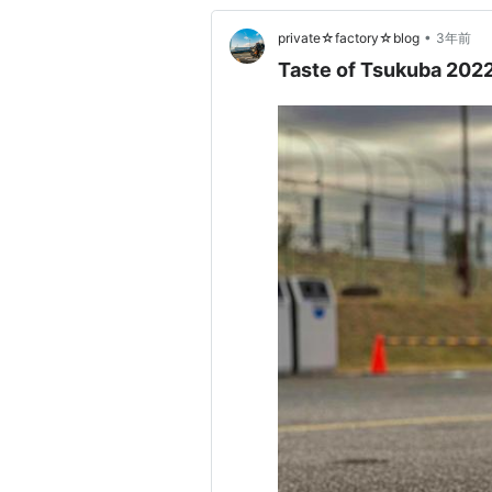
•
private☆factory☆blog
3年前
Taste of Tsukuba 2022