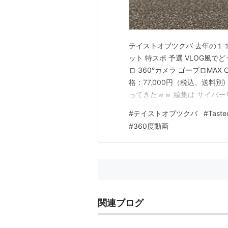
テイストオブツクバ 去年の１
ット 特スポ 予選 VLOG風でど
ロ 360°カメラ ゴープロMAX 
格：77,000円（税込、送料別)
ってきたｗｗ 編集は サイバーリンク P
17,610円（税込、送料別) (2
#
テイストオブツクバ
#
Taste
EOS…
#
360度動画
関連ブログ