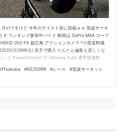
１月のですけど 今年のテイスト前に投稿ｗｗ 筑波サーキ
うぞ ランキング参加中バイク 動画は GoPro MAX ゴープ
CHDHZ-202-FX 超広角 アクションカメラ *小型送料価
 (2023/3/28時点) 楽天で購入 だんだん編集も楽しくな
owerDirector 21 Ultimate Suite 通常版価格：
023/3/29時点) 楽天で購入 写真は キヤノン｜CANON
ofTsukuba
#
RZ250RR
#
レース
#
筑波サーキット