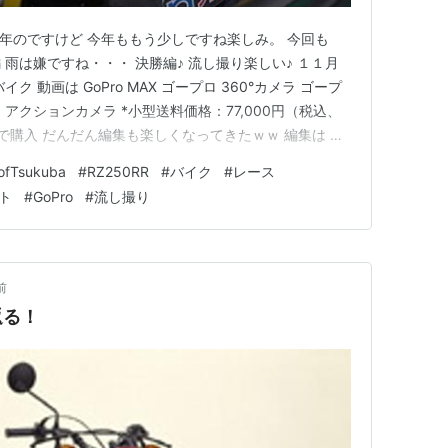
去年のですけど 今年ももう少しですね楽しみ。 今回も
 雨は嫌ですね・・・ 決勝編♪ 流し撮り楽しい♪ １１月
 動画は GoPro MAX ゴープロ 360°カメラ ゴープ
超広角 アクションカメラ *小型送料価格：77,000円（税込、
) 楽天で購入 だんだん編集も楽しくなってきたｗｗ 編集は サ
21 Ultimate Suite 通常版価格：17,610円（税込、送料別)
ofTsukuba
#
RZ250RR
#
バイク
#
レース
ト
#
GoPro
#
流し撮り
前
返る！