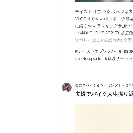
テイスト オブ ツクバ ネタは
VLOG風でｗｗ 特スポ、予選編
に続くｗｗ ランキング参加中バイク
ロMAX CHDHZ-202-FX 
送料別) (2023/3/28時点
イバーリンク PowerDirector 
#
テイストオブツクバ
#
Taste
(2023/3/…
#
motorsports
#
筑波サーキッ
•
夫婦でバイク＆ツーリング！
6年
夫婦でバイク人生振り