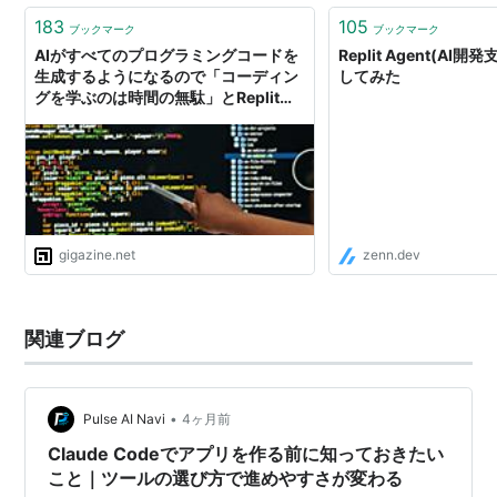
183
105
ブックマーク
ブックマーク
AIがすべてのプログラミングコードを
Replit Agent(AI
生成するようになるので「コーディン
してみた
グを学ぶのは時間の無駄」とReplitの
CEOが答える
gigazine.net
zenn.dev
関連ブログ
•
Pulse AI Navi
4ヶ月前
Claude Codeでアプリを作る前に知っておきたい
こと｜ツールの選び方で進めやすさが変わる