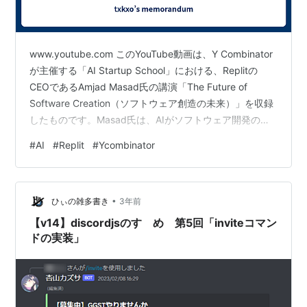
www.youtube.com このYouTube動画は、Y Combinator
が主催する「AI Startup School」における、Replitの
CEOであるAmjad Masad氏の講演「The Future of
Software Creation（ソフトウェア創造の未来）」を収録
したものです。Masad氏は、AIがソフトウェア開発のあ
り方を根本的に変え、それに伴い私たちの働き方やビジ
#
AI
#
Replit
#
Ycombinator
ネス、社会構造も大きく変化するという未来像を提示し
ています。 以下に、講演の主要なポイントを3つに分け
て要約します。 ポイント1：ソフトウェア開発の民主化 -
•
エキスパートから万人のツールへ Masa…
ひぃの雑多書き
3年前
【v14】discordjsのすゝめ 第5回「inviteコマン
ドの実装」