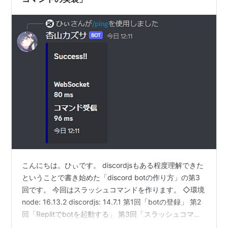
こんにちは。ひぃです。 discordjsもある程度理解できた
ということで書き始めた「discord botの作り方」の第3
回です。 今回はスラッシュコマンドを作ります。 ◇環境
node: 16.13.2 discordjs: 14.7.1 第1回「botの登録」 第2
回「Replitでbotを起動する」 第3回「スラッシュコマン
ドの実装」 第4回「新機能の設計と下準備（リアクショ