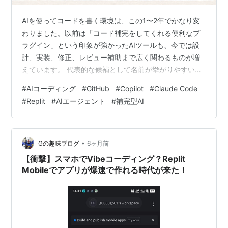
AIを使ってコードを書く環境は、この1〜2年でかなり変
わりました。以前は「コード補完をしてくれる便利なプ
ラグイン」という印象が強かったAIツールも、今では設
計、実装、修正、レビュー補助まで広く関わるものが増
えています。 代表的な候補として名前が挙がりやすいの
が、Cursor、GitHub Copilot、Claude Code、Replit
#
AIコーディング
#
GitHub
#
Copilot
#
Claude Code
Agent の4つです。ただ、実際に見比べると、操作感、AI
#
Replit
#
AIエージェント
#
補完型AI
に任せられる範囲、料金の考え方、環境との相性はかな
り違います。 この記事では、4つのツールを複数の軸で
整理し、「自分にはどれが合うか」を判断しやすくする
ことを目的にまとめます。 先に結論をまとめる…
•
Gの趣味ブログ
6ヶ月前
【衝撃】スマホでVibeコーディング？Replit
Mobileでアプリが爆速で作れる時代が来た！