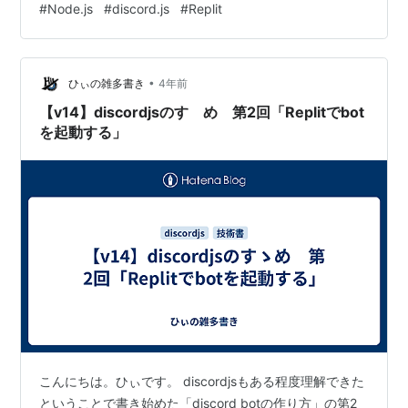
#
Node.js
#
discord.js
#
Replit
ンハンドラの作成）」 第5回「inviteコマンドの実装」 第
6回「24時間運用していくために」 3．スラッシュコマン
ドの実装 今回目指す成果 ファイル作成 index.js (18) ス
•
ラッシュコマンド登録処理 …
ひぃの雑多書き
4年前
【v14】discordjsのすゝめ 第2回「Replitでbot
を起動する」
こんにちは。ひぃです。 discordjsもある程度理解できた
ということで書き始めた「discord botの作り方」の第2