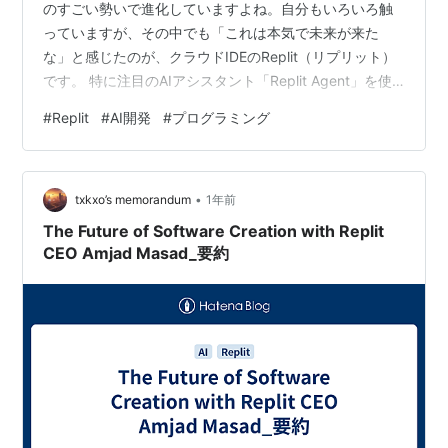
のすごい勢いで進化していますよね。自分もいろいろ触
っていますが、その中でも「これは本気で未来が来た
な」と感じたのが、クラウドIDEのReplit（リプリット）
です。 特に注目のAIアシスタント「Replit Agent」を使
うと、プログラミング初心者でもウェブアプリが数分で
#
Replit
#
AI開発
#
プログラミング
作れてしまうという衝撃…。今回は、実際に触ってみた
感想と2026年時点の最新情報をまとめて紹介します！
Replitとは？ブラウザだけで完結する最強の開発環境
•
【衝撃】Replit Agentでアプリを作ってみた 実際に指示
txkxo’s memorandum
1年前
してみた結果 インタラクティブに対話して調整でき…
The Future of Software Creation with Replit
CEO Amjad Masad_要約