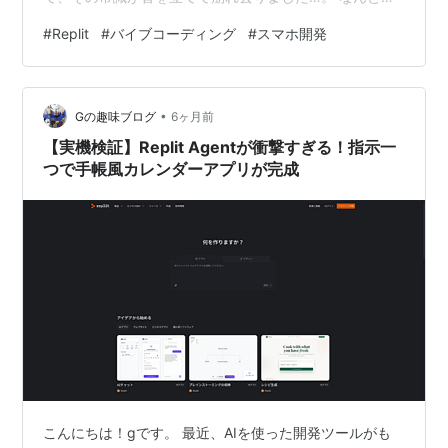
今やスマホ一台あれば、その場でアプリをサクッと作っ
#
Replit
#
バイブコーディング
#
スマホ開発
て公開までできてしまうんです。しかも、話題の「Vibe
コーディング」で！ まずはここから。おなじみのReplit
のホーム画面がスマホに最適化されています。 webから
•
アクセスするだけで使えるエージェントコーディング
Gの趣味ブログ
6ヶ月前
Replitの記事はこちら g0083.hatenablog.com…
【実機検証】Replit Agentが衝撃すぎる！指示一
つで手帳風カレンダーアプリが完成
こんにちは！gです。 最近、AIを使った開発ツールがも