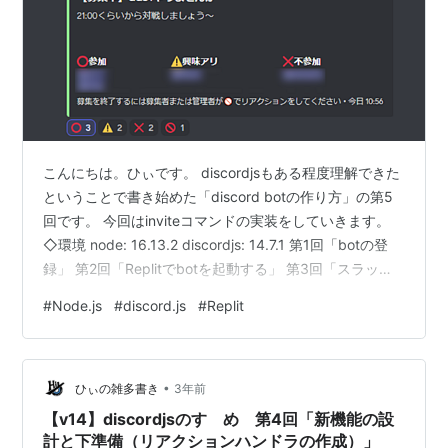
こんにちは。ひぃです。 discordjsもある程度理解できた
ということで書き始めた「discord botの作り方」の第5
回です。 今回はinviteコマンドの実装をしていきます。
◇環境 node: 16.13.2 discordjs: 14.7.1 第1回「botの登
録」 第2回「Replitでbotを起動する」 第3回「スラッシ
ュコマンドの実装」 第4回「新機能の設計と下準備（リ
#
Node.js
#
discord.js
#
Replit
アクションハンドラの作成）」 第5回「inviteコマンドの
実装」 第6回「24時間運用していくために」 5．inviteコ
マンドの実装 今回目指す成果 ファイル構成 string.js
•
config.js i…
ひぃの雑多書き
3年前
【v14】discordjsのすゝめ 第4回「新機能の設
計と下準備（リアクションハンドラの作成）」