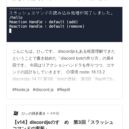
こんにちは。ひぃです。 discordjsもある程度理解できた
ということで書き始めた「discord botの作り方」の第4
回です。 今回はリアクションハンドラを作りつつ、コマ
ンドの設計をしていきます。 ◇環境 node: 16.13.2
discordjs: 14.7.1 第1回「botの登録」 第2回「Replitでbot
を起動する」 第3回「スラッシュコマンドの実装」 第4
#
Node.js
#
discord.js
#
Replit
回「新機能の設計と下準備（リアクションハンドラの作
成）」 第5回「inviteコマンドの実装」 第6回「24時間運
用していくために」 4．新機能の設計と下準備（リアク
•
ションハンドラの作成） 今回目指す成果 ファイル構成…
ひぃの雑多書き
4年前
【v14】discordjsのすゝめ 第3回「スラッシュ
コマンドの実装」