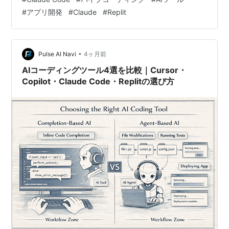
にくくなります。 この記事では、Claude Codeでアプリ
#
アプリ開発
#
Claude
#
Replit
を作るときの「ツールの選び方」と「組み合わせの違
い」に絞って整理します。 この記事が向いている方
Claude Codeでアプリを作ってみたいが、何から始めれ
ばよいかわからない VS CodeとCursorのどちらが合うか
•
Pulse AI Navi
4ヶ月前
迷っ…
AIコーディングツール4選を比較｜Cursor・
Copilot・Claude Code・Replitの選び方