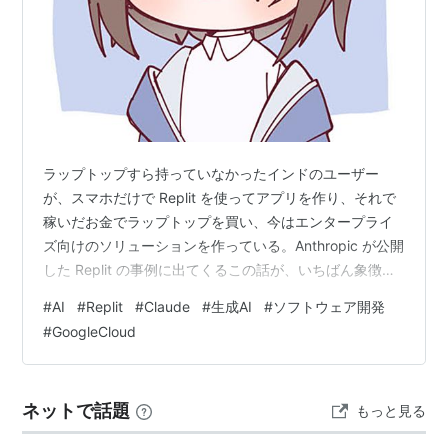
ラップトップすら持っていなかったインドのユーザー
が、スマホだけで Replit を使ってアプリを作り、それで
稼いだお金でラップトップを買い、今はエンタープライ
ズ向けのソリューションを作っている。Anthropic が公開
した Replit の事例に出てくるこの話が、いちばん象徴的
だと思った。「ソフトウェア開発の民主化」という言葉
#
AI
#
Replit
#
Claude
#
生成AI
#
ソフトウェア開発
は手垢がついて空虚に響きがちだけど、この一人の歩み
#
GoogleCloud
は、その言葉に久しぶりに実体を感じさせる。 Replit が
Google Cloud 上の Claude を使ってこれを実現してい
る、という構図。数字を見ると規模も本物で、誇張じゃ
ネットで話題
もっと見る
ない。事例の中身と、その裏で見えてくる…