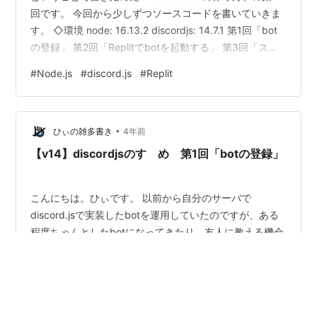
回です。 今回から少しずつソースコードを書いていきま
す。 ◇環境 node: 16.13.2 discordjs: 14.7.1 第1回「bot
の登録」 第2回「Replitでbotを起動する」 第3回「スラ
ッシュコマンドの実装」 第4回「新機能の設計と下準備
#
Node.js
#
discord.js
#
Replit
（リアクションハンドラの作成）」 第5回「inviteコマン
ドの実装」 第6回「24時間運用していくために」 2．
Replitでbotを起動する Replitに登録する プロジェクトを
•
作成する 必要なPackageを…
ひぃの雑多書き
4年前
【v14】discordjsのすゝめ 第1回「botの登録」
こんにちは。ひぃです。 以前から自分のサーバで
discord.jsで実装したbotを運用していたのですが、ある
程度ちゃんとしたbotになってきたり、友人に教える機会
が出てきました。 ということで、今回から何回かに分け
てDiscord botの作り方を書いていこうと思います。 ◇環
境 node: 16.13.2 discordjs: 14.7.1 第1回「botの登録」
#
Node.js
#
discord.js
#
Replit
第2回「Replitでbotを起動する」 第3回「スラッシュコマ
ンドの実装」 第4回「新機能の設計と下準備（リアクシ