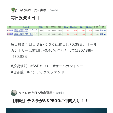
•
高配当株 売却実験
5年前
毎日投資４日目
毎日投資４日目 S＆P５００は前日比+0.39％、オール・
カントリーは前日比+0.46％ 合計としては807.88円
（+0.98％）
#
投資信託
#
S&P５００
#
オールカントリー
#
含み益
#
インデックスファンド
•
キョロは今日も資産運用
6年前
【朗報】テスラがS &P500に仲間入り！！