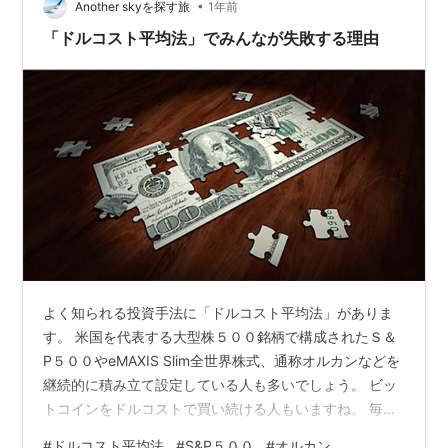
•
成長は凄かったですから・・・ 当然S&P５００に入って
Another skyを探す旅
1年前
いると思うと思います。 実は一度、採用されかけたので
「ドルコスト平均法」でみんなが失敗する理由
すが、はじかれて…
よく知られる投資手法に「ドルコスト平均法」がありま
す。 米国を代表する大型株５００銘柄で構成されたＳ＆
P５００やeMAXIS Slim全世界株式、通称オルカンなどを
継続的に積み立て設定している人も多いでしょう。 ビッ
トコインをドルコストで買い続ける人もいますね。 毎月
定額で自動的に買い続ける。 一見シンプル極まりない投
#
ドルコスト平均法
#
S&P５００
#
オルカン