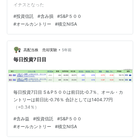
イナスとなった
#
投資信託
#
含み損
#
S&P５００
#
オールカントリー
#
積立NISA
•
高配当株 売却実験
5年前
毎日投資7日目
毎日投資7日目 S＆P５００は前日比-0.7％、オール・カ
ントリーは前日比-0.76％ 合計としては1404.77円
（+0.34％）
#
含み益
#
投資信託
#
S&P５００
#
オールカントリー
#
積立NISA