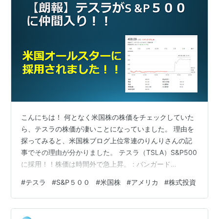
こんにちは！ 何となく米国株の株価をチェックしていた
ら、テスラの株価が凄いことになっていました。 理由を
探ってみると、米国株ブログ上位常連のりんりさんの記
事でその理由が分かりました。 テスラ（TSLA）S&P500
に採用！！株価は時間外で急上昇。 : バンガード
S&P500ETF(VOO)に投資するりんりのブログ どうや
#
テスラ
#
S&P５００
#
米国株
#
アメリカ
#
株式投資
ら、テスラがS&P５００に採用されるようです。 この記
事を見て、「え！今までは入ってなかったの！？」と思
う方も多いと思います。 何と言っても、今年のテスラの