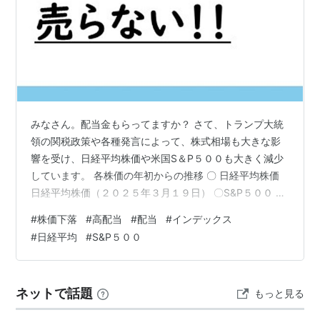
みなさん。配当金もらってますか？ さて、トランプ大統
領の関税政策や各種発言によって、株式相場も大きな影
響を受け、日経平均株価や米国S＆P５００も大きく減少
しています。 各株価の年初からの推移 〇 日経平均株価
日経平均株価（２０２５年３月１９日） 〇S&P５００ S
＆P５００株価（２０２５年３月１９日） そんな中で、
#
株価下落
#
高配当
#
配当
#
インデックス
せっかく新NISAで買った投資信託も含み益が減っていた
#
日経平均
#
S&P５００
り、含み損になってしまい売却を考えられている人もい
るのではないでしょうか？ 売らない過ごし方その１ 株価
は将来は上がるという予測の下成り立つ 売ってはいけま
ネットで話題
もっと見る
せん！ 株価とは上がったり、下がったりしつつ、将来的
には上昇を続けるとい…