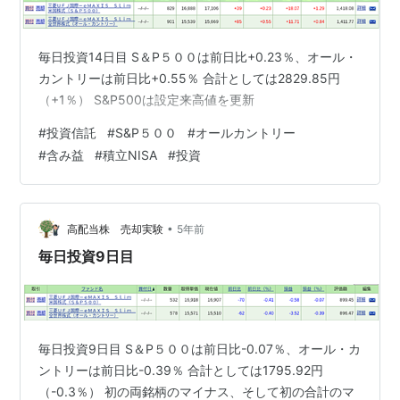
毎日投資14日目 S＆P５００は前日比+0.23％、オール・
カントリーは前日比+0.55％ 合計としては2829.85円
（+1％） S&P500は設定来高値を更新
#
投資信託
#
S&P５００
#
オールカントリー
#
含み益
#
積立NISA
#
投資
•
高配当株 売却実験
5年前
毎日投資9日目
毎日投資9日目 S＆P５００は前日比-0.07％、オール・カ
ントリーは前日比-0.39％ 合計としては1795.92円
（-0.3％） 初の両銘柄のマイナス、そして初の合計のマ