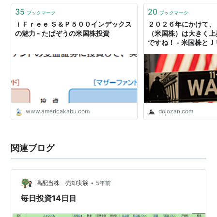
35
20
ブックマーク
ブックマーク
ｉＦｒｅｅ Ｓ＆Ｐ５００インデックス
２０２６年にかけて、
の魅力 - たぱぞうの米国株投資
（米国株）は大きく上
ですね！ - 米国株と
Ｅ
www.americakabu.com
dojozan.com
関連ブログ
•
高配当株 売却実験
5年前
毎日投資14日目