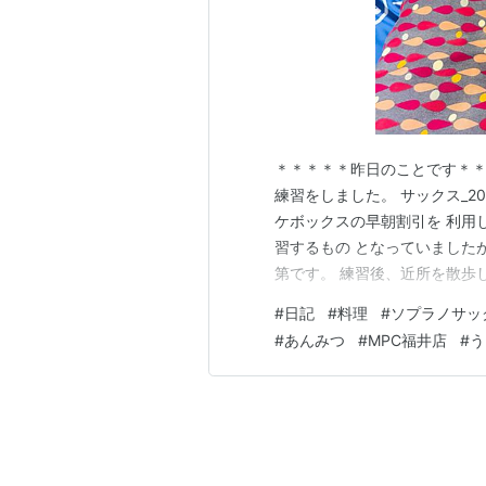
＊＊＊＊＊昨日のことです＊＊
練習をしました。 サックス_20
ケボックスの早朝割引を 利用
習するもの となっていました
第です。 練習後、近所を散歩
_20260529 福井鉄道花堂駅
#
日記
#
料理
#
ソプラノサッ
ん。 体力の維持に努めます。 
#
あんみつ
#
MPC福井店
#
う
フライでした。…