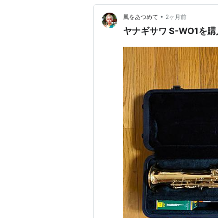
•
風をあつめて
2ヶ月前
ヤナギサワ S-WO1を