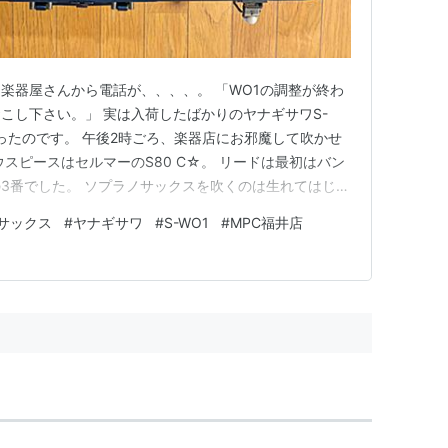
楽器屋さんから電話が、、、、。 「WO1の調整が終わ
こし下さい。」 実は入荷したばかりのヤナギサワS-
あったのです。 午後2時ごろ、楽器店にお邪魔して吹かせ
スピースはセルマーのS80 C☆。 リードは最初はバン
3番でした。 ソプラノサックスを吹くのは生れてはじめ
ゃいました。 「それでしたら、こちらのリードをお使いく
サックス
#
ヤナギサワ
#
S-WO1
#
MPC福井店
れたのがJAVAの2 1/2。 お！！！！！ これなら演奏