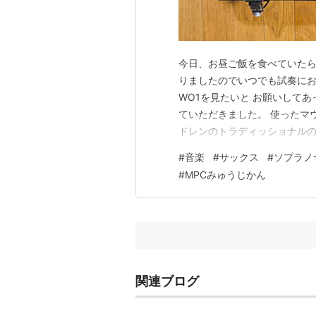
今日、お昼ご飯を食べていたら
りましたのでいつでも試奏にお
WO1を見たいと お願いして
ていただきました。 使ったマウ
ドレンのトラディッショナルの
てです。 鳴らない。 笑っち
#
音楽
#
サックス
#
ソプラノ
ださい。」 と店員さんの出してく
#
MPCみゅうじかん
できる。 いい気になって…
関連ブログ