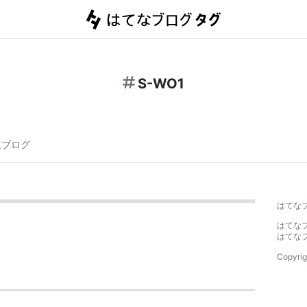
S-WO1
連ブログ
はてな
はてな
はてな
Copyrig