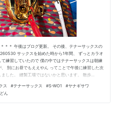
＊＊＊ 午後はブログ更新。 その後、テナーサックスの
260530 サックスを始めた時から1年間、 ずっとカラオ
して練習していたので 僕の中ではテナーサックスは朝練
が、 別にお昼でもええやん ってことで午後に練習した次
しました。 縫製工場ではないかと思います。 散歩
ホームです。 散歩_20260529 今からでも遅くありませ
クス
#
テナーサックス
#
S-WO1
#
ヤナギサワ
晩ご飯はまた200円食堂でいただきました。 主菜はエビ
どん