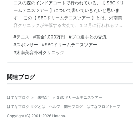
ニスの森のインドアコートで行われている、【 SBCドリ
ームテニスツアー 】について書いていきたいと思いま
す！ この【 SBCドリームテニスツアー 】とは、湘南美
容クリニックが主催する大会で、１２月に行われるファ
イナルラウンドの優勝賞金が1,000万円と言う、国内最高
#
テニス
#
賞金1,000万円
#
プロ選手との交流
額のテニスツアーです！ 出場選手も国内トップクラスの
#
スポンサー
#
SBCドリームテニスツアー
選手がそろっていて、第１回大会では西岡 良仁（にしお
#
湘南美容外科クリニック
か よしひと）選手も参加していました！ 詳しくはこちら
をどうぞ⇩ sbc-dream-tennis-tour.jp ちなみに日本テニ
ス協会は関与していませんので、JOPではありま…
関連ブログ
はてなブログ
>
未指定
>
SBCドリームテニスツアー
はてなブログ タグとは
ヘルプ
開発ブログ
はてなブログトップ
Copyright (C) 2001-
2026
Hatena.