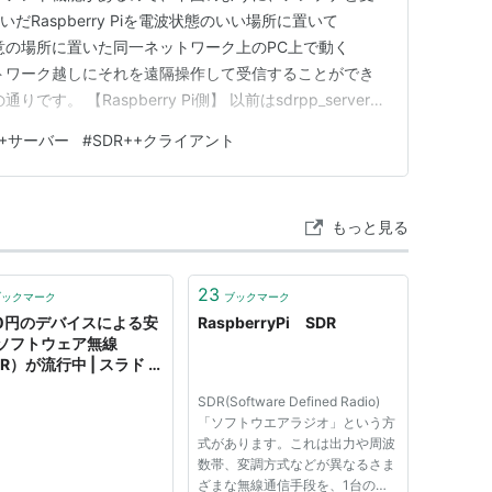
ないだRaspberry Piを電波状態のいい場所に置いて
任意の場所に置いた同一ネットワーク上のPC上で動く
ットワーク越しにそれを遠隔操作して受信することができ
す。 【Raspberry Pi側】 以前はsdrpp_serverと
ールされたようですが、最近のバージョンの sdrpp
++サーバー
#
SDR++クライアント
として内蔵されていて、次のように -s を付けて起動…
もっと見る
23
ブックマーク
ブックマーク
00円のデバイスによる安
RaspberryPi SDR
ソフトウェア無線
R）が流行中 | スラド ハ
ウェア
SDR(Software Defined Radio)
「ソフトウエアラジオ」という方
式があります。これは出力や周波
数帯、変調方式などが異なるさま
ざまな無線通信手段を、1台の無