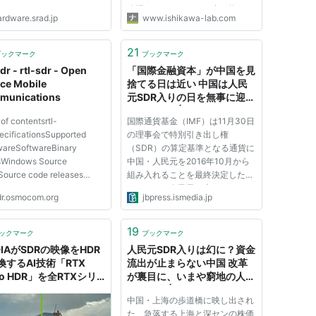
線機のソフトウエアを書き換える
ardware.srad.jp
www.ishikawa-lab.com
ことで対 応する技術です。言い
かえると、汎用的なハードウエア
を用いて通信を行い、従来は半導
21
ブックマーク
ブックマーク
体が行ってきた方式依存の処理の
dr - rtl-sdr - Open
「国際金融資本」が中国を見
大...
ce Mobile
捨てる日は近い 中国は人民
munications
元SDR入りの日を無事に迎え
られるのか | JBpress (ジェ
of contentsrtl-
国際通貨基金（IMF）は11月30日
イビープレス)
ecificationsSupported
の理事会で特別引き出し権
areSoftwareBinary
（SDR）の算定基準となる通貨に
sWindows Source
中国・人民元を2016年10月から
ource code releases
組み入れることを最終決定した。
ng the softwarertlsdr
これにより人民元は米ドル・ユー
dr.osmocom.org
jbpress.ismedia.jp
y & capture toolGnuradio
ロ・円・英ポンドと並ぶ5番目の
eAutomated installation
基準通貨に確定し、ドルを基軸と
g ListUsagertl-
する国際金融の枠組みの中で一段
19
ックマーク
ブックマーク
_tcprtl_test Using the
と存在感を増すことになる。人民
DIAがSDRの映像をHDR
人民元SDR入りは幻に？資金
nown AppsCredits rtl-sdr¶
元のSDR...
換するAI技術「RTX
流出が止まらない中国 改革
 dongl...
eo HDR」を全RTXシリ
が裏目に、いまや窮地の人民
向けにリリース
銀行総裁 | JBpress (ジェイ
中国・上海の歩道橋に映し出され
ビープレス)
た、急落する上海と深センの株価