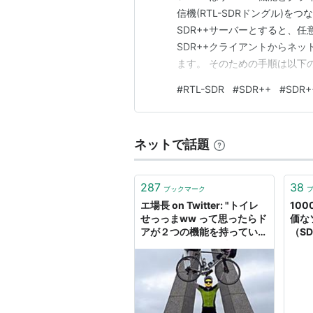
信機(RTL-SDRドングル)をつ
SDR++サーバーとすると、
SDR++クライアントからネ
ます。 そのための手順は以下の通りで
いう別のコマンドとしてインスト
#
RTL-SDR
#
SDR++
#
SDR
ではサーバー機能がオプション
ネットで話題
287
38
ブックマーク
エ場長 on Twitter: "トイレ
10
せっっまww って思ったらド
価な
アが２つの機能を持ってい
（SD
た。 作った人、天才なので
ード
は…
https://t.co/SDR14XoZIe"