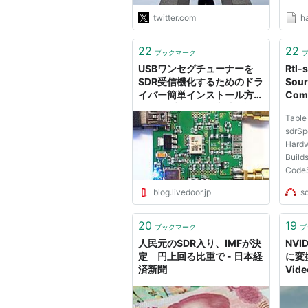
twitter.com
h
22
22
ブックマーク
USBワンセグチューナーを
Rtl-s
SDR受信機化するためのドラ
Sour
イバー簡単インストール方法
Com
（トラブル回避の方法解説）
Table 
: KG-ACARS HFDL VDL
sdrSp
MCAに感謝 受信方法 受信記
Hardw
録のブログPlus RTL-SDR
Build
Ando Malachite/Malahit
CodeS
DSP
Buildi
blog.livedoor.jp
s
librar
Sourc
Mailin
20
19
ブックマーク
ブ
sdrrtl
人民元のSDR入り、IMFが決
NVI
dataK
定 円上回る比重で - 日本経
に変
DVB-T
済新聞
Vid
ーズ