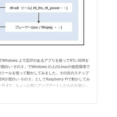
でWindows 上で定評のあるアプリを使ってRTL-SDRを
面白い その２」でWindows の上のLinuxの仮想環境で
R用のツールを使って動かしてみました。その次のステップ
Rが面白い その３」としてRaspberry Piで動かしてみ
rry Pi 4で、ちょっと前にアップデートしたものを使いま
】 Rapsberry PiはLinuxで、USBデバイスは挿すだけで使