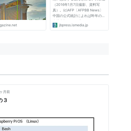
（2016年1月7日撮影、資料写
真）。(c)AFP〔AFPBB News〕
中国の公式統計によれば昨年の資
金流出額は5170億ドルである。
igazine.net
jbpress.ismedia.jp
だが、1月25日付ブルームバーグ
は、「昨年全体の資金流出額は前
年（1343億ドル）の約7倍の1兆
ドルに達した」と報じている。 2
月11日付...
1ヶ月前
の３