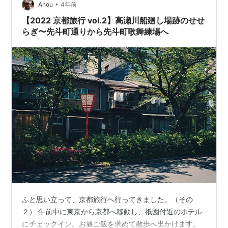
•
Anou
4年前
【2022 京都旅行 vol.2】高瀬川船廻し場跡のせせ
らぎ〜先斗町通りから先斗町歌舞練場へ
ふと思い立って、京都旅行へ行ってきました。（その
２） 午前中に東京から京都へ移動し、祇園付近のホテル
にチェックイン。お昼ご飯を求めて散歩へ出かけます。