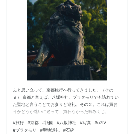
ふと思い立って、京都旅行へ行ってきました。（その
９） 京都と言えば、八坂神社。ブラタモリでも訪れてい
た聖地と言うことでお参りと巡礼、その２。これは買お
うかどうか迷いに迷って、買わなかった鯛みくじ。
#
旅行
#
京都
#
祇園
#
八坂神社
#
写真
#
α7Ⅳ
#
ブラタモリ
#
聖地巡礼
#
石碑