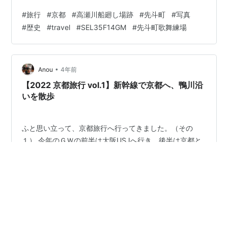
#
旅行
#
京都
#
高瀬川船廻し場跡
#
先斗町
#
写真
#
歴史
#
travel
#
SEL35F14GM
#
先斗町歌舞練場
•
Anou
4年前
【2022 京都旅行 vol.1】新幹線で京都へ、鴨川沿
いを散歩