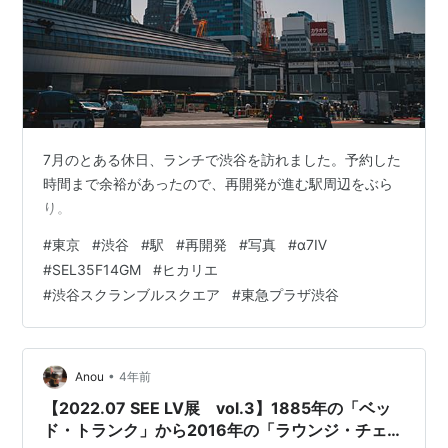
7月のとある休日、ランチで渋谷を訪れました。予約した
時間まで余裕があったので、再開発が進む駅周辺をぶら
り。
#
東京
#
渋谷
#
駅
#
再開発
#
写真
#
α7Ⅳ
#
SEL35F14GM
#
ヒカリエ
#
渋谷スクランブルスクエア
#
東急プラザ渋谷
•
Anou
4年前
【2022.07 SEE LV展 vol.3】1885年の「ベッ
ド・トランク」から2016年の「ラウンジ・チェ