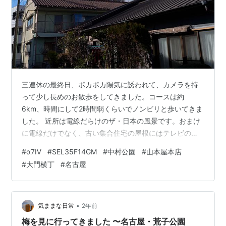
三連休の最終日、ポカポカ陽気に誘われて、カメラを持
って少し長めのお散歩をしてきました。コースは約
6km、時間にして2時間弱くらいでノンビリと歩いてきま
した。 近所は電線だらけのザ・日本の風景です。おまけ
に電線だけでなく、古い集合住宅の屋根にはテレビのア
ンテナがめっちゃ立っています。この集合住宅には８世
#
α7Ⅳ
#
SEL35F14GM
#
中村公園
#
山本屋本店
帯ぐらい住んでいるので、たぶん世帯数分ありそう。プ
#
大門横丁
#
名古屋
チ・珍百景の様相ですな。 中村公園のランドマークであ
る大鳥居、高さは約２４m、幅は約４３m、柱の直径は約
２.５mと結構大きなものです。この鳥居から後ろ（北）
の方に進むと、豊臣秀吉が祀られている豊国神社があり
•
気ままな日常
2年前
ます。少し前にこの鳥居を黄金色に塗ろう！と…
梅を見に行ってきました 〜名古屋・荒子公園