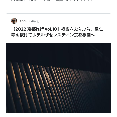
•
Anou
4年前
【2022 京都旅行 vol.10】祇園をぶらぶら、建仁
寺を抜けてホテルザセレスティン京都祇園へ