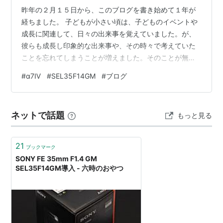
昨年の２月１５日から、このブログを書き始めて１年が
経ちました。 子どもが小さい頃は、子どものイベントや
成長に関連して、日々の出来事を覚えていました。が、
彼らも成長し印象的な出来事や、その時々で考えていた
ことを忘れてしまうことが増えました。そのことが無性
に悲しくなり、日々の記録を写真とともに残しておきた
#
α7Ⅳ
#
SEL35F14GM
#
ブログ
い、と思ってこのブログを始めました。 課したルールは
「１日おきに書く」、「自分で撮った写真を使う」の２
つのみで、それ以外は何でもＯＫとしました。なので、
ネットで話題
もっと見る
その時に考えたことや、出かけたところ、使ったガジェ
ットなど、なんでもありの雑記ブログとなっています。
気が付いたら、書いた記事は１８０を超えていまし…
21
ブックマーク
SONY FE 35mm F1.4 GM
SEL35F14GM導入 - 六時のおやつ