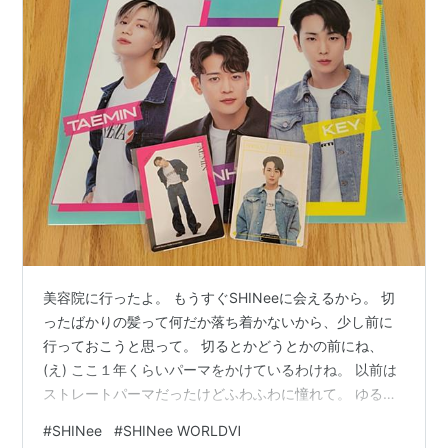
美容院に行ったよ。 もうすぐSHINeeに会えるから。 切
ったばかりの髪って何だか落ち着かないから、少し前に
行っておこうと思って。 切るとかどうとかの前にね、
(え) ここ１年くらいパーマをかけているわけね。 以前は
ストレートパーマだったけどふわふわに憧れて。 ゆるふ
わ目指したら最初は寝癖みたいになって、リベンジした
#
SHINee
#
SHINee WORLDⅥ
けど次はサウンドオブミュージックの主人公みたいにな