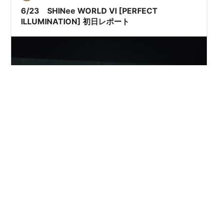
けの公式アナウンスと、過去に他グルのソウ…
6/23 SHINee WORLD VI [PERFECT
ILLUMINATION] 初日レポート
「夢だったのかな？」6/25の昼下がり、家の近所の公園