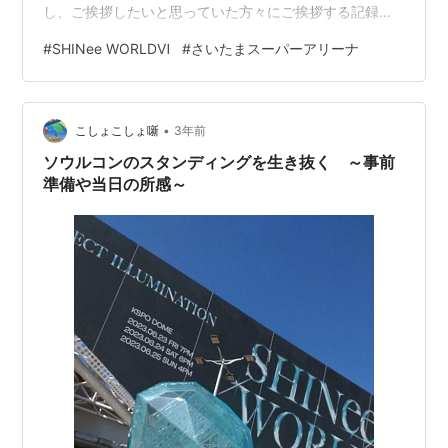
し、ご挨拶したいと思っていた方々にご挨拶する記録で
す。 ■お散歩に至った経緯 関東圏在住にも関わらず、
#
SHINee WORLDⅥ
#
さいたまスーパーアリーナ
SWⅥの関東での公演(埼玉、代々木)のチケット戦にこと
ごとく破れた私。悔しさのあまり、こうなったら現地に
グッズだけでも買いに行ってSHINeeに近い場所で呼吸す
•
るぜ！と決意したのが始まりです。そしてせっかく現地
こしょこしょ噺
3年前
に赴くのであれば、今までのLIVE参戦で私がやってこな
ソウルコンのスタンディングを生き抜く ～事前
かったチャレンジを…
準備や当日の所感～