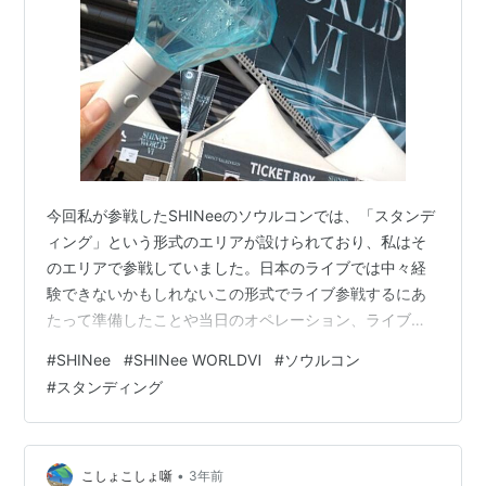
今回私が参戦したSHINeeのソウルコンでは、「スタンデ
ィング」という形式のエリアが設けられており、私はそ
のエリアで参戦していました。日本のライブでは中々経
験できないかもしれないこの形式でライブ参戦するにあ
たって準備したことや当日のオペレーション、ライブ中
の所感など記録します。 ■スタンディングとは ざっくり
#
SHINee
#
SHINee WORLDⅥ
#
ソウルコン
言うと「座席指定のないフロアで立ちっぱなし参戦」エ
#
スタンディング
リアです。チケッティングの際、スタンディングエリア
を中心に空きがあったので特に深く考えず（まぁ足腰わ
りと丈夫だから立ちっぱなしぐらいは何とかなるやろ）
スタンディング席を取った私。後からスタンディング向
•
こしょこしょ噺
3年前