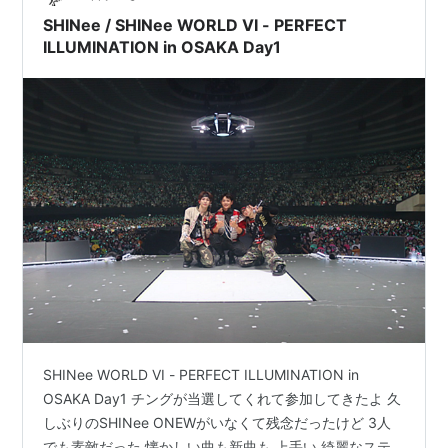
ッコ近くにくるかも…！？（近くにきました。） ■セト
SHINee / SHINee WORLD VI - PERFECT
リ Chemist…
ILLUMINATION in OSAKA Day1
SHINee WORLD VI - PERFECT ILLUMINATION in
OSAKA Day1 チングが当選してくれて参加してきたよ 久
しぶりのSHINee ONEWがいなくて残念だったけど 3人
でも素敵だった 懐かしい曲も新曲も 上手い 綺麗なステ