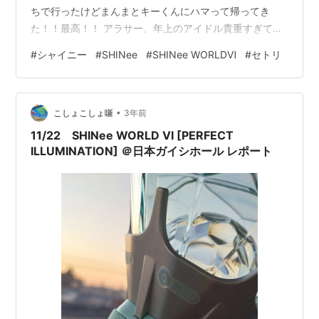
ちで行ったけどまんまとキーくんにハマって帰ってき
た！！最高！！ アラサー、年上のアイドル貴重すぎて染
みる！！！！！ SHINee初単コン感想「全員上品」 — イ
#
シャイニー
#
SHINee
#
SHINee WORLDⅥ
#
セトリ
ンスト (@shihonsyugi) 2023年11月29日 アラサーになっ
て沁みる年上アイドルの貴重さと信頼感 — インスト
(@shihonsyugi) 2023年11月29日 <セトリ> Chemistry
•
Atlantis Sweet Mis…
こしょこしょ噺
3年前
11/22 SHINee WORLD VI [PERFECT
ILLUMINATION] ＠日本ガイシホール レポート