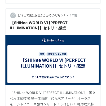
って、かけ方が弱いのかと思って強めにしたら前回ミニ
整(ととのう)くんになって(ミステリと言う勿れ)、、、 今
•
回は少し髪が伸びて葉加瀬太郎になった。 どうしよう、
どうして愛はお金がかかるのだろう？
3年前
SHINeeに会うのに。 いやその前にシャヲルさんたちに
【SHINee WORLD VI [PERFECT
会うのに。 博士…
ILLUMINATION]】セトリ・感想
「SHINee WORLD VI [PERFECT ILLUMINATION]」 国立
代々木競技場 第一体育館（代々木アリーナ）オーラス
初！シャイニー単独コンサート！うれしい！ 軽率な気持