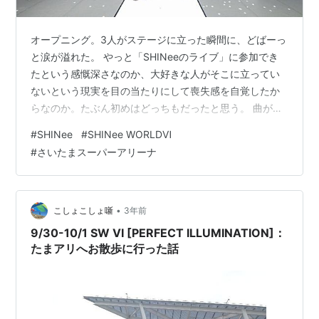
オープニング。3人がステージに立った瞬間に、どばーっ
と涙が溢れた。 やっと「SHINeeのライブ」に参加でき
たという感慨深さなのか、大好きな人がそこに立ってい
ないという現実を目の当たりにして喪失感を自覚したか
らなのか。たぶん初めはどっちもだったと思う。 曲が進
むにつれて、去年は確かにステージに立っていたオニュ
#
SHINee
#
SHINee WORLDⅥ
の姿を思い出しながら、そこにいないという現実が辛く
#
さいたまスーパーアリーナ
て、それでも3人は素晴らしくかっこよくて、わけがわか
らない感情のまま涙が止まらなかった。 すごくすごく楽
しくて、すごくすごく幸せだった😊でもものすごく淋し
かった…。最初のMCまでずっと涙止まらずマスクがびし
•
こしょこしょ噺
3年前
ょ濡れに💦自分で自覚してるよりかな…
9/30-10/1 SW VI [PERFECT ILLUMINATION]：
たまアリへお散歩に行った話