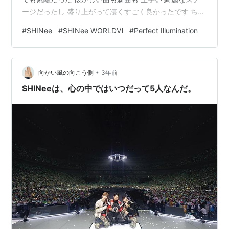
ージだったし 盛り上がって凄くすごく良かったです ちょ
っと5人のシルエットの曲もあったりと ウルッってくる
#
SHINee
#
SHINee WORLDⅥ
#
Perfect Illumination
とこもありました 彼らも15周年です デビュー前から応援
してました 可愛いビジュアルだったのに曲はソウルフル
な曲で 最初から他のアイドルとはちょっと違ってたもん
•
ね テミンは天使みたいに可愛かった すっかりベテランさ
向かい風の向こう側
3年前
んになったけれど 魅…
SHINeeは、心の中ではいつだって5人なんだ。