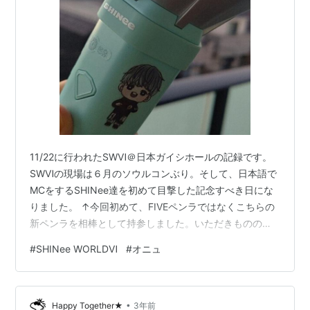
11/22に行われたSWⅥ＠日本ガイシホールの記録です。
SWⅥの現場は６月のソウルコンぶり。そして、日本語で
MCをするSHINee達を初めて目撃した記念すべき日にな
りました。 ↑今回初めて、FIVEペンラではなくこちらの
新ペンラを相棒として持参しました。いただきもののス
テッカーをぺたぺたしてみたよ。よろしくね！ ↑日本ガ
#
SHINee WORLDⅥ
#
オニュ
イシホール到着。神々しい蓋の様な屋根 ↑待ち時間0秒
で買えたペンラポーチ。会場受取の事前予約制、愛して
るよ ↑遅めの開場だったので、もう真っ暗。Newペンラ
•
は前評判通りとても光が強い ↑座席表。もしかしてトロ
Happy Together★
3年前