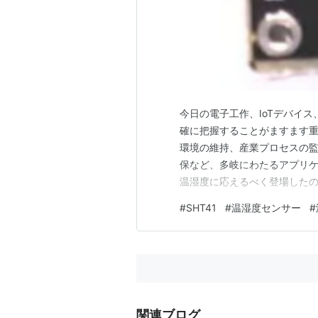
今日の電子工作、IoTデバイ
確に把握することがますます重
環境の維持、産業プロセスの
保など、多岐にわたるアプリケ
温湿度に応えるべく登場したのが
ンシリオン）社が開発したデジタル温
#
SHT41
#
温湿度センサー
#
リーズは、その卓越した精度
SHT41はその最新世代の一…
関連ブログ