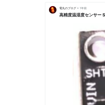
•
電丸のブログ
1年前
高精度温湿度センサー SH